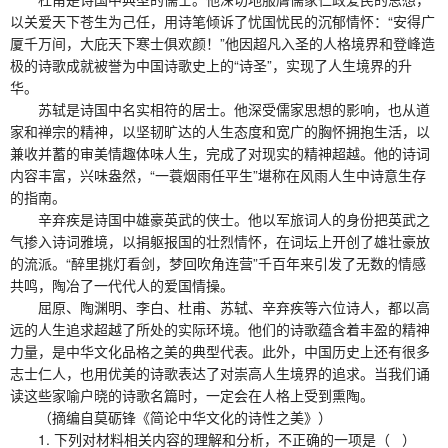
以关爱天下苍生为己任，用诗笔倾诉了忧国忧民的沉郁情怀：“安得广
厦千万间，大庇天下寒士俱欢颜！”他因超凡入圣的人格境界和登峰造
极的诗歌成就被誉为中国诗歌史上的“诗圣”，实现了人生境界的升
华。
苏轼是诗国中名实相符的居士。他深受儒家思想的影响，也从道
家和禅宗的精神，以坚韧旷达的人生态度和宽广的胸怀拥抱生活，以
兼收并蓄的审美情趣体味人生，完成了对现实的精神超越。他的诗词
内容丰富，兴味盎然，“一蓑烟雨任平生”堪称在风雨人生中诗意生存
的指南。
辛弃疾是诗国中雄豪英武的侠士。他以军旅词人的身份把英武之
气掺入诗词雅境，以捐躯报国的壮烈情怀，在词坛上开创了雄壮豪放
的流派。“醉里挑灯看剑，梦回吹角连营”千百年来引发了无数的情感
共鸣，陶冶了一代代人的爱国情操。
屈原、陶渊明、李白、杜甫、苏轼、辛弃疾等六位诗人，都以高
远的人生追求超越了所处的实际环境。他们的诗歌蕴含着丰盈的精神
力量，是中华文化品格之美的典型代表。此外，中国历史上还有很多
志士仁人，也用优美的诗歌表达了对崇高人生境界的追求。当我们诵
读这些家喻户晓的诗歌名篇时，一定会在人格上受到熏陶。
（摘编自莫砺锋《简论中华文化的诗性之美》）
1. 下列对材料相关内容的理解和分析，不正确的一项是（ ）