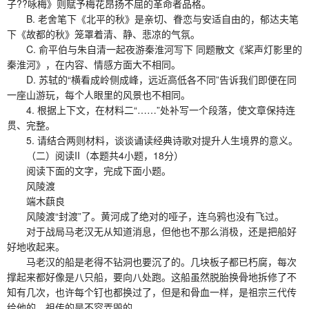
子??咏梅》则赋予梅花昂扬不屈的革命者品格。
B. 老舍笔下《北平的秋》是亲切、眷恋与安适自由的，郁达夫笔
下《故都的秋》笼罩着清、静、悲凉的气氛。
C. 俞平伯与朱自清一起夜游秦淮河写下 同题散文《桨声灯影里的
秦淮河》，在内容、情感方面大不相同。
D. 苏轼的“横看成岭侧成峰，远近高低各不同”告诉我们即便在同
一座山游玩，每个人眼里的风景也不相同。
4. 根据上下文，在材料二“……”处补写一个段落，使文章保持连
贯、完整。
5. 请结合两则材料，谈谈诵读经典诗歌对提升人生境界的意义。
（二）阅读II（本题共4小题，18分）
阅读下面的文字，完成下面小题。
风陵渡
端木蕻良
风陵渡“封渡”了。黄河成了绝对的哑子，连乌鸦也没有飞过。
对于战局马老汉无从知道消息，但他也不那么消极，还是把船好
好地收起来。
马老汉的船是老得不钻洞也要沉了的。几块板子都已朽腐，每次
撑起来都好像是八只船，要向八处跑。这船虽然脱胎换骨地拆修了不
知有几次，也许每个钉也都换过了，但是和骨血一样，是祖宗三代传
给他的。祖传的是不容弄毁的。