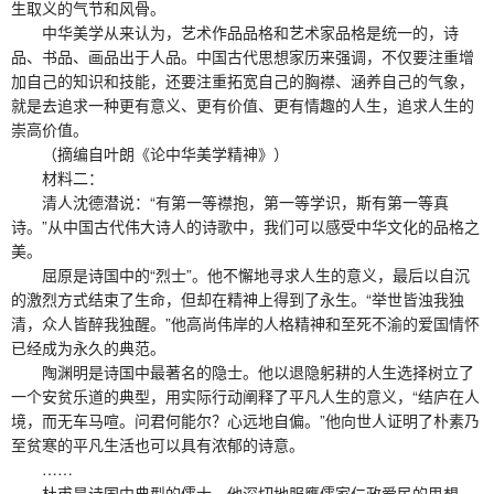
生取义的气节和风骨。
中华美学从来认为，艺术作品品格和艺术家品格是统一的，诗
品、书品、画品出于人品。中国古代思想家历来强调，不仅要注重增
加自己的知识和技能，还要注重拓宽自己的胸襟、涵养自己的气象，
就是去追求一种更有意义、更有价值、更有情趣的人生，追求人生的
崇高价值。
（摘编自叶朗《论中华美学精神》）
材料二：
清人沈德潜说：“有第一等襟抱，第一等学识，斯有第一等真
诗。”从中国古代伟大诗人的诗歌中，我们可以感受中华文化的品格之
美。
屈原是诗国中的“烈士”。他不懈地寻求人生的意义，最后以自沉
的激烈方式结束了生命，但却在精神上得到了永生。“举世皆浊我独
清，众人皆醉我独醒。”他高尚伟岸的人格精神和至死不渝的爱国情怀
已经成为永久的典范。
陶渊明是诗国中最著名的隐士。他以退隐躬耕的人生选择树立了
一个安贫乐道的典型，用实际行动阐释了平凡人生的意义，“结庐在人
境，而无车马喧。问君何能尔？心远地自偏。”他向世人证明了朴素乃
至贫寒的平凡生活也可以具有浓郁的诗意。
……
杜甫是诗国中典型的儒士。他深切地服膺儒家仁政爱民的思想，