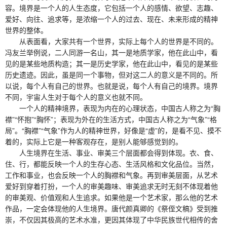
容。境界是一个人的人生态度，它包括一个人的感情、欲望、志趣、
爱好、向往、追求等，是浓缩一个人的过去、现在、未来形成的精神
世界的整体。
从表面看，大家共有一个世界，实际上每个人的世界是不同的。
冯友兰举例说，二人同游一名山，其一是地质学家，他在此山中，看
见的是某些地质构造；其一是历史学家，他在此山中，看见的是某些
历史遗迹。因此，虽是同一个事物，但对这二人的意义是不同的。所
以说，每个人有自己的世界。也就是说，每个人有自己的境界。境界
不同，宇宙人生对于每个人的意义也就不同。
一个人的精神境界，表现为内在的心理状态，中国古人称之为“胸
襟”“怀抱”“胸怀”；表现为外在的生活方式，中国古人称之为“气象”“格
局”。“胸襟”“气象”作为人的精神世界，好像是“虚”的，是看不见、摸不
着的，实际上它是一种客观存在，是别人能够感觉到的。
人生境界在生活、事业、审美三个层面都会得到体现。衣、食、
住、行，都能反映一个人的生存心态、生活风格和文化品位。当然，
工作和事业，也会反映一个人的胸襟和气象。再到审美层面，从艺术
爱好到穿着打扮，一个人的审美趣味、审美追求无时无刻不体现着他
的审美观、价值观和人生追求。如果他是一个艺术家，那么他的艺术
作品，一定会体现他的人生境界。唐代颜真卿的《祭侄文稿》受到推
崇，不仅因其极高的艺术水准，更因其体现了中华民族世代相传的舍