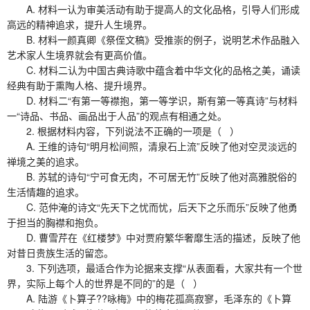
A. 材料一认为审美活动有助于提高人的文化品格，引导人们形成
高远的精神追求，提升人生境界。
B. 材料一颜真卿《祭侄文稿》受推崇的例子，说明艺术作品融入
艺术家人生境界就会有更高价值。
C. 材料二认为中国古典诗歌中蕴含着中华文化的品格之美，诵读
经典有助于熏陶人格、提升境界。
D. 材料二“有第一等襟抱，第一等学识，斯有第一等真诗”与材料
一“诗品、书品、画品出于人品”的观点有相通之处。
2. 根据材料内容，下列说法不正确的一项是（ ）
A. 王维的诗句“明月松间照，清泉石上流”反映了他对空灵淡远的
禅境之美的追求。
B. 苏轼的诗句“宁可食无肉，不可居无竹”反映了他对高雅脱俗的
生活情趣的追求。
C. 范仲淹的诗文“先天下之忧而忧，后天下之乐而乐”反映了他勇
于担当的胸襟和抱负。
D. 曹雪芹在《红楼梦》中对贾府繁华奢靡生活的描述，反映了他
对昔日贵族生活的留恋。
3. 下列选项，最适合作为论据来支撑“从表面看，大家共有一个世
界，实际上每个人的世界是不同的”的是（ ）
A. 陆游《卜算子??咏梅》中的梅花孤高寂寥，毛泽东的《卜算