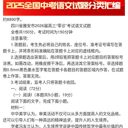
约8890字。
四川省雅安市2026届高三“零诊”考试语文试题
全卷共150分，考试时间为150分钟
注意事项：
1.答题前，考生务必将自己的姓名、座位号、准考证号填写在答
题卡上，并将条形码准确贴在答题卡上对应的虚线框内。
2.选择题选出答案后，用2B铅笔把答题卡上对应题目的答案标号
涂黑。如需改动，用橡皮擦干净后，再选涂其它答案标号。非选择题
用0.5mm黑色墨水签字笔在答题卡各题目的答题区域内作答，在试题
卷上作答，答案无效。
3.考试结束，监考人只将答题卡收回。
一、阅读（72分）
（一）阅读I（本题共5小题，19分）
阅读下面的文字，完成下面小题。
材料一：
中华美学认为，审美活动不仅可以从多方面提高人的文化品格，
还可以引导人们有一种高远的精神追求，提升人的人生境界。
学者冯友兰认为，人生境界学说是中国传统哲学中最有价值的内