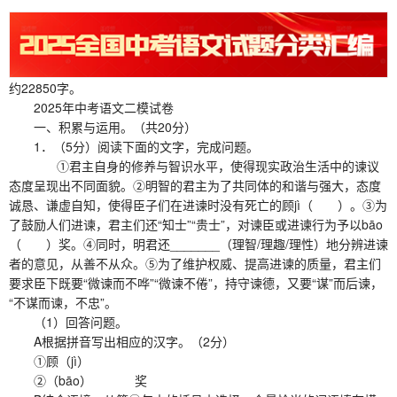
约22850字。
2025年中考语文二模试卷
一、积累与运用。（共20分）
1．（5分）阅读下面的文字，完成问题。
ㅤㅤ①君主自身的修养与智识水平，使得现实政治生活中的谏议
态度呈现出不同面貌。②明智的君主为了共同体的和谐与强大，态度
诚恳、谦虚自知，使得臣子们在进谏时没有死亡的顾jì（ ）。③为
了鼓励人们进谏，君主们还“知士”“贵士”，对谏臣或进谏行为予以bāo
（ ）奖。④同时，明君还_______（理智/理趣/理性）地分辨进谏
者的意见，从善不从众。⑤为了维护权威、提高进谏的质量，君主们
要求臣下既要“微谏而不哗”“微谏不倦”，持守谏德，又要“谋”而后谏，
“不谋而谏，不忠”。
（1）回答问题。
A根据拼音写出相应的汉字。（2分）
①顾（jì）
②（bāo） 奖