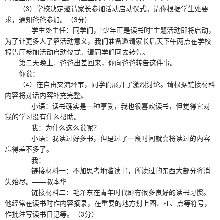
（3）学校决定邀请家长参加活动启动仪式。请你根据学生处要
求，通知爸爸参加。（3分）
ㅤㅤ学生处主任：同学们，“少年正是读书时”主题活动即将启动，
为了让更多人了解活动意义，我们准备邀请家长后天下午两点在学校
报告厅参加活动启动仪式，请同学们回去转告。
第二天晚上，爸爸出差回来，你向爸爸转告这件事。
你说：
（4）在自由交流环节，同学们展开了激烈讨论。请根据链接材料
内容将对话内容补充完整。
ㅤㅤ小语：读书确实是一种享受，我也很喜欢读书，但觉得它对
我的学习没有什么帮助。
ㅤㅤ我：为什么这么说呢？
ㅤㅤ小语：我读过好多书，但是过了一段时间就会将读过的内容
忘得差不多了。
ㅤㅤ我：
ㅤㅤ链接材料一：不加思考地滥读书，所读过的东西大部分将消
失殆尽。——叔本华
ㅤㅤ链接材料二：毛泽东在青年时代即有很多良好的读书习惯。
他经常在读书时作内容摘录，在重要的地方划上图、杠、点等符号，
作批注写读书日记等。（3分）