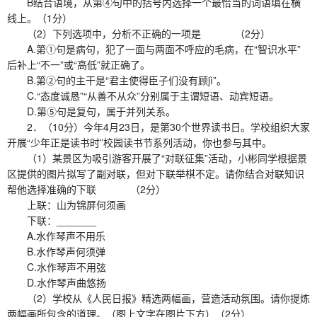
B结合语境，从第④句中的括号内选择一个最恰当的词语填在横
线上。（1分）
（2）下列选项中，分析不正确的一项是 （2分）
A.第①句是病句，犯了一面与两面不呼应的毛病，在“智识水平”
后补上“不一”或“高低”就正确了。
B.第②句的主干是“君主使得臣子们没有顾jì”。
C.“态度诚恳”“从善不从众”分别属于主谓短语、动宾短语。
D.第⑤句是复句，属于并列关系。
2．（10分）今年4月23日，是第30个世界读书日。学校组织大家
开展“少年正是读书时”校园读书节系列活动，你也参与其中。
（1）某景区为吸引游客开展了“对联征集”活动，小彬同学根据景
区提供的图片拟写了副对联，但对下联举棋不定。请你结合对联知识
帮他选择准确的下联 （2分）
上联：山为锦屏何须画
下联：_______
A.水作琴声不用乐
B.水作琴声何须弹
C.水作琴声不用弦
D.水作琴声曲悠扬
（2）学校从《人民日报》精选两幅画，营造活动氛围。请你提炼
两幅画所包含的道理。（图上文字在图片下方）（2分）