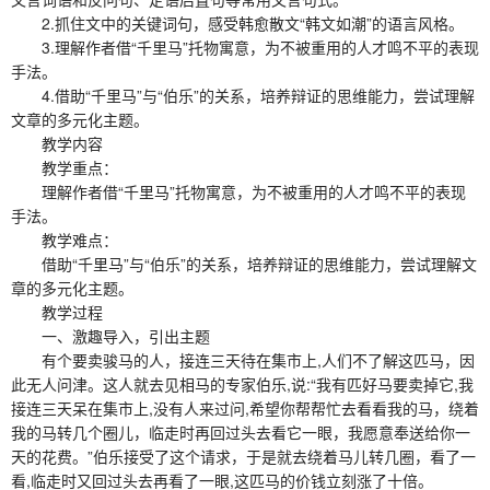
2.抓住文中的关键词句，感受韩愈散文“韩文如潮”的语言风格。
3.理解作者借“千里马”托物寓意，为不被重用的人才鸣不平的表现
手法。
4.借助“千里马”与“伯乐”的关系，培养辩证的思维能力，尝试理解
文章的多元化主题。
教学内容
教学重点：
理解作者借“千里马”托物寓意，为不被重用的人才鸣不平的表现
手法。
教学难点：
借助“千里马”与“伯乐”的关系，培养辩证的思维能力，尝试理解文
章的多元化主题。
教学过程
一、激趣导入，引出主题
有个要卖骏马的人，接连三天待在集市上,人们不了解这匹马，因
此无人问津。这人就去见相马的专家伯乐,说:“我有匹好马要卖掉它,我
接连三天呆在集市上,没有人来过问,希望你帮帮忙去看看我的马，绕着
我的马转几个圈儿，临走时再回过头去看它一眼，我愿意奉送给你一
天的花费。”伯乐接受了这个请求，于是就去绕着马儿转几圈，看了一
看,临走时又回过头去再看了一眼,这匹马的价钱立刻涨了十倍。