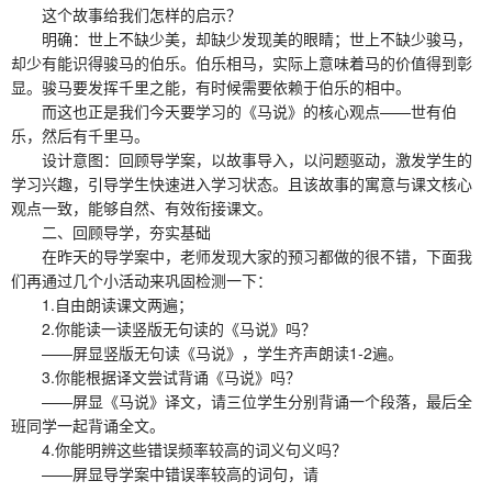
这个故事给我们怎样的启示？
明确：世上不缺少美，却缺少发现美的眼睛；世上不缺少骏马，
却少有能识得骏马的伯乐。伯乐相马，实际上意味着马的价值得到彰
显。骏马要发挥千里之能，有时候需要依赖于伯乐的相中。
而这也正是我们今天要学习的《马说》的核心观点——世有伯
乐，然后有千里马。
设计意图：回顾导学案，以故事导入，以问题驱动，激发学生的
学习兴趣，引导学生快速进入学习状态。且该故事的寓意与课文核心
观点一致，能够自然、有效衔接课文。
二、回顾导学，夯实基础
在昨天的导学案中，老师发现大家的预习都做的很不错，下面我
们再通过几个小活动来巩固检测一下：
1.自由朗读课文两遍；
2.你能读一读竖版无句读的《马说》吗？
——屏显竖版无句读《马说》，学生齐声朗读1-2遍。
3.你能根据译文尝试背诵《马说》吗？
——屏显《马说》译文，请三位学生分别背诵一个段落，最后全
班同学一起背诵全文。
4.你能明辨这些错误频率较高的词义句义吗？
——屏显导学案中错误率较高的词句，请