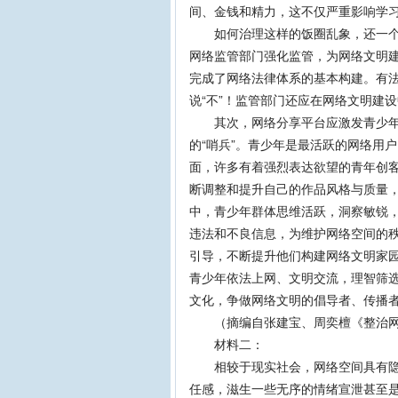
间、金钱和精力，这不仅严重影响学
如何治理这样的饭圈乱象，还一个风
网络监管部门强化监管，为网络文明建
完成了网络法律体系的基本构建。有
说“不”！监管部门还应在网络文明建设
其次，网络分享平台应激发青少年群
的“哨兵”。青少年是最活跃的网络用
面，许多有着强烈表达欲望的青年创
断调整和提升自己的作品风格与质量
中，青少年群体思维活跃，洞察敏锐
违法和不良信息，为维护网络空间的
引导，不断提升他们构建网络文明家
青少年依法上网、文明交流，理智筛
文化，争做网络文明的倡导者、传播
（摘编自张建宝、周奕檀《整治网
材料二：
相较于现实社会，网络空间具有隐匿
任感，滋生一些无序的情绪宣泄甚至