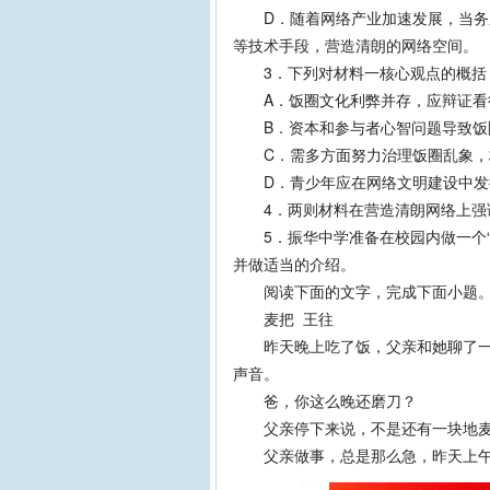
D．随着网络产业加速发展，当务之
等技术手段，营造清朗的网络空间。
3．下列对材料一核心观点的概括
A．饭圈文化利弊并存，应辩证看
B．资本和参与者心智问题导致饭
C．需多方面努力治理饭圈乱象，
D．青少年应在网络文明建设中发
4．两则材料在营造清朗网络上强
5．振华中学准备在校园内做一个“
并做适当的介绍。
阅读下面的文字，完成下面小题
麦把 王往
昨天晚上吃了饭，父亲和她聊了一会
声音。
爸，你这么晚还磨刀？
父亲停下来说，不是还有一块地麦
父亲做事，总是那么急，昨天上午