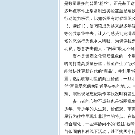
是数量最多的普通“粉丝”。正是基于
多热点事件上常常制造舆论甚至是裹
行动能力极强：比如饭圈有时候组织公
书、读好书，使阅读成为越来越多年轻
等公共事业中去，让人们感受到充满温
候的恶劣行为也令人唏嘘。为偶像拉票
动员，恶意攻击他人，“网暴”屡见不鲜
资本是饭圈文化背后乱象的一个重要
转向打造高质量粉丝，甚至产生了“没
能够快速更新迭代的“商品”，并利用
置，然后收割明星的商业价值，一旦明
丝”盲目爱恋偶像到近乎失智的地步。
熟、演出现场忘记动作等状况时有发
参与者的心智不成熟也是饭圈乱象的
少年。青少年的人生观、价值观、审
星行为往往呈现出非理性的特点。在饭
行合理化，一些年龄尚小的“粉丝”被
与饭圈的各种线下活动，甚至购买小