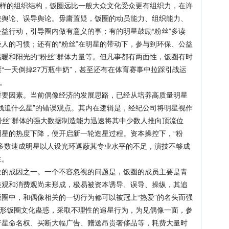
这样的组织结构，饭圈远比一般大众文化受众更有组织力，在许
挟舆论、误导舆论。毋庸置疑，饭圈的动员能力、组织能力、
益行动，引导圈内做有意义的事；有的明星鼓励“粉丝”多读
人的习惯；还有的“粉丝”在明星的带动下，参与到环保、公益
暖和阳光的“粉丝”群体力量等。但凡事都有两面性，饭圈有时
“一天倒掉27万瓶牛奶”，甚至还有在体育赛事中拉踩引战运
。
因素。当前偶像经济的发展思路，已经从培养高质量明星
钱追什么星”的错误观点。其内在逻辑是，经纪公司将明星视作
“粉丝”群体的强大数据制造能力迅速将其中少数人推向顶流位
星的热度下降，便开启新一轮造星过程。资本操控下，“粉
多数速成明星以人设光环遮蔽其专业水平的不足，演技不够成
生。
成因之一。一个不容忽视的问题是，饭圈的成员主要是青
美观和消费观尚未形成，极易被资本诱导、误导、操纵，其追
圈中，和偶像相关的一切行为都可以被冠上“热爱”的名头而强
畸形饭圈文化蛊惑，采取不理性的追星行为，为见偶像一面，参
行星命名权、买断大幅广告、赠送昂贵奢侈品等，耗费大量时