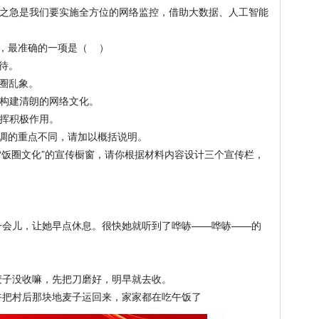
急是我们要实施全方位的网络监控，借助大数据、人工智能
，最准确的一项是（ ）
待。
圈乱象。
构建清朗的网络文化。
挥积极作用。
调的重点不同，请加以概括说明。
饭圈文化”的宣传橱窗，请你根据材料内容设计三个宣传栏，
。
儿，让她早点休息。很快她就听到了哗哧——哗哧——的
子没收嘛，先把刀磨好，明早就去收。
把村后那块地麦子运回来，家家都在吃午饭了