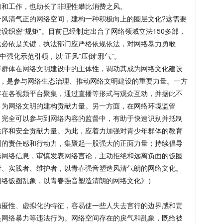
习和工作，也助长了非理性攀比消费之风。
清气正的网络空间，建构一种积极向上的圈层文化?这需要
设织密“规矩”。目前已经制定出台了网络领域立法150多部，
法必依是关键，执法部门应严格依规依法，对网络暴力勇敢
中强化示范引领，以“正风”压倒“邪气”。
体在网络文明建设中的主体性，调动其成为网络文化建设
户，是参与网络生态治理、推动网络文明建设的重要力量。一方
客在各视频平台聚集，通过直播等形式与观众互动，并据此不
，为网络文明的建构贡献力量。另一方面，在网络环境监管
，完全可以参与到网络内容的监督中，有助于快速识别并抵制
秩序和安全贡献力量。为此，应着力加强对青少年群体的教育
园的责任感和行动力，集聚起一股强大的正面力量；持续倡导
选网络信息，审慎发表网络言论，主动拒绝和远离负面的饭圈
者、实践者、维护者，以青春强音塑造风清气朗的网络文化。
络饭圈乱象，以青春强音塑造清朗的网络文化》）
性、虚拟化的特征，容易使一些人失去言行的边界感和责
是网络暴力等违法行为。网络空间存在的戾气和乱象，既给被