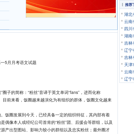
推荐
湖北
云南
四川
湖南
吉林
辽宁
吉林
高一5月月考语文试题
天津
云南
。
辽宁
圈子的简称：“粉丝”音译于英文单词“fans”，进而化称
圈”。目前来看，饭圈越来越演化为有组织的群体，饭圈文化越来
饭圈发展到今天，已经具备一定的组织特征，其内部有着
是偶像本人或经纪公司首肯的“粉丝”团、后援会等群组，以及
资源产出型图站、影响力较小的群组以及忠实粉丝；最外圈才