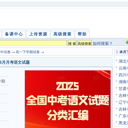
备课中心
上传资源
高级搜索
帮助
如何搜索？
高中试卷
→
高一下学期试卷
→
本月
湖北
一5月月考语文试题
云南
四川
学期
湖南
甘肃
吉林
辽宁
吉林
广东
黑龙