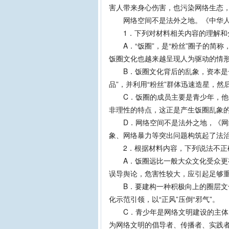
害人带来身心伤害，也污染网络生态
网络空间不是法外之地。《中华人
1．下列对材料相关内容的理解和
A．“饭圈”，是“粉丝”圈子的简称
饭圈文化也越来越呈现人为驱动的情
B．饭圈文化背后的乱象，资本是一
品”，并利用“粉丝”群体迅速造星，
C．饭圈的成员主要是青少年，他们
非理性的特点，这正是产生饭圈乱象
D．网络空间不是法外之地，《网络
象、网络暴力等突出问题构筑起了法
2．根据材料内容，下列说法不正
A．饭圈远比一般大众文化受众更有
误导舆论，危害性较大，应引起足够
B．要建构一种积极向上的圈层文化
化示范引领，以“正风”压倒“邪气”。
C．青少年是网络文明建设的主体，
为网络文明的倡导者、传播者、实践