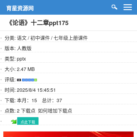
育星资源网
《论语》十二章ppt175
分类:
语文
/
初中课件
/
七年级上册课件
版本:
人教版
类型:
pptx
大小:
2.47 MB
评级:
时间:
2025/8/4 15:45:51
下载:
本月：15 总计：37
点数:
2 下载点
如何增加下载点
点此下载