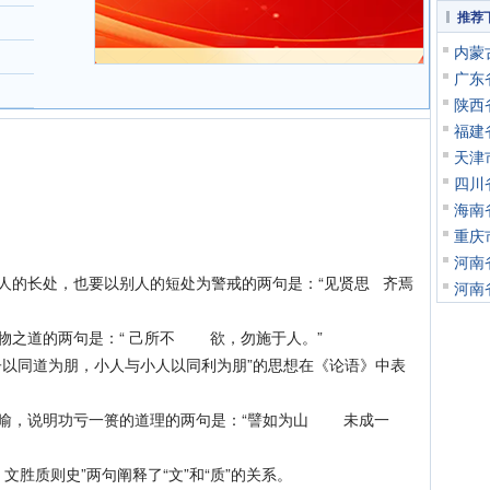
推荐
内蒙
广东
陕西
福建
天津
四川
海南
重庆
河南
的长处，也要以别人的短处为警戒的两句是：“见贤思 齐焉
河南
之道的两句是：“ 己所不 欲，勿施于人。”
以同道为朋，小人与小人以同利为朋”的思想在《论语》中表
喻，说明功亏一篑的道理的两句是：“譬如为山 未成一
质则史”两句阐释了“文”和“质”的关系。