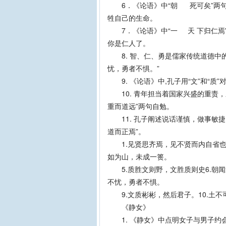
6．《论语》中“朝 死可矣”两句
牲自己的生命。
7．《论语》中“一 天 下归仁焉
你是仁人了。
8. 智、仁、勇是儒家传统道德中
忧，勇者不惧。”
9. 《论语》中,孔子用“文”和“质
10. 青年担当着国家兴盛的重责，
重而道远”两句自勉。
11. 孔子阐述说话谨慎，做事敏捷
道而正焉”。
1.见贤思齐焉，见不贤而内自省也。
如为山，未成一篑。
5.质胜文则野，文胜质则史6.朝闻
不忧，勇者不惧。
9.文质彬彬，然后君子。10.土不
《静女》
1. 《静女》中点明女子与男子约会