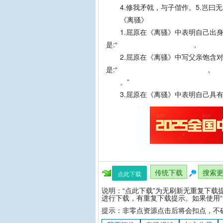
4.修我矛戟，与子偕作。5.岂曰无
《离骚》
1.屈原在《离骚》中表明自己出身
是:“ ,
2.屈原在《离骚》中写父亲饱含对
是:“ ,
。”
3.屈原在《离骚》中表明自己具有美
传统下载
搜索
点此下载
说明：“点此下载”为无刷新无重复下载
进行下载，有重复下载提示。如果使用“
提示：非零点资源点击后将会扣点，不