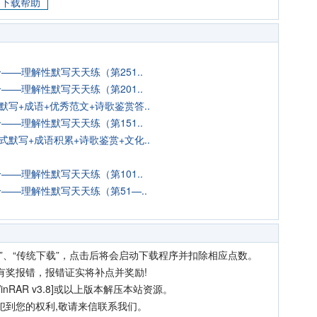
下载帮助
—理解性默写天天练（第251..
—理解性默写天天练（第201..
默写+成语+优秀范文+诗歌鉴赏答..
—理解性默写天天练（第151..
式默写+成语积累+诗歌鉴赏+文化..
—理解性默写天天练（第101..
——理解性默写天天练（第51—..
”、“传统下载”，点击后将会启动下载程序并扣除相应点数。
有奖报错，报错证实将补点并奖励!
nRAR v3.8]或以上版本解压本站资源。
犯到您的权利,敬请来信联系我们。