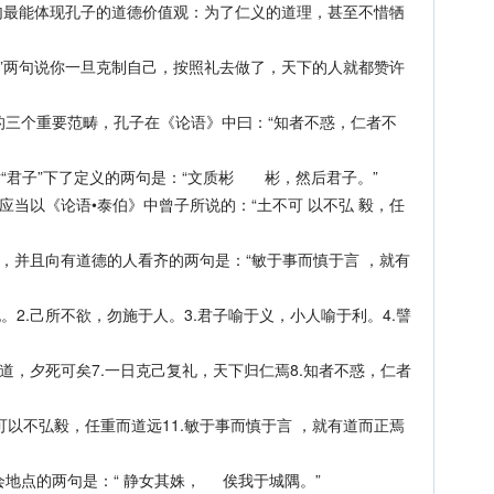
最能体现孔子的道德价值观：为了仁义的道理，甚至不惜牺
”两句说你一旦克制自己，按照礼去做了，天下的人就都赞许
的三个重要范畴，孔子在《论语》中曰：“知者不惑，仁者不
”对“君子”下了定义的两句是：“文质彬 彬，然后君子。”
应当以《论语•泰伯》中曾子所说的：“土不可 以不弘 毅，任
，并且向有道德的人看齐的两句是：“敏于事而慎于言 ，就有
2.己所不欲，勿施于人。3.君子喻于义，小人喻于利。4.譬
道，夕死可矣7.一日克己复礼，天下归仁焉8.知者不惑，仁者
可以不弘毅，任重而道远11.敏于事而慎于言 ，就有道而正焉
地点的两句是：“ 静女其姝， 俟我于城隅。”