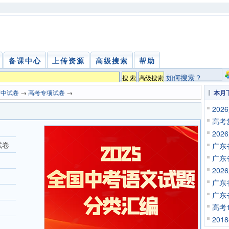
备课中心
上传资源
高级搜索
帮助
如何搜索？
高中试卷
→
高考专项试卷
→
本月
20
高考
20
试卷
广东
广东
20
广东
广东
高考
201