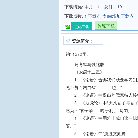
下载情况:
本月：1 总计：19
下载点数:
1 下载点
如何增加下载点
传统下载
点此下载
资源简介：
约11570字。
高考默写强化版---
《论语十二章》
1．《论语》告诉我们既要学习别人
见不贤而内自省 也。”
2．《论语》中提出的儒家待人接物
3．《朋党论》中“大凡君子与君子
述为：“君子喻 喻于利。”两句。
4．《论语》中用堆土成山这一比
篑。”
5．《论语》中“质胜文则野 文胜