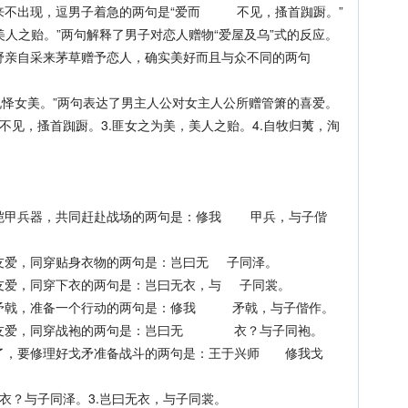
来不出现，逗男子着急的两句是“爱而 不见，搔首踟蹰。”
人之贻。”两句解释了男子对恋人赠物“爱屋及乌”式的反应。
野亲自采来茅草赠予恋人，确实美好而且与众不同的两句
怿女美。”两句表达了男主人公对女主人公所赠管箫的喜爱。
不见，搔首踟蹰。3.匪女之为美，美人之贻。4.自牧归荑，洵
铠甲兵器，共同赶赴战场的两句是：修我 甲兵，与子偕
友爱，同穿贴身衣物的两句是：岂曰无 子同泽。
友爱，同穿下衣的两句是：岂曰无衣，与 子同裳。
矛戟，准备一个行动的两句是：修我 矛戟，与子偕作。
结友爱，同穿战袍的两句是：岂曰无 衣？与子同袍。
了，要修理好戈矛准备战斗的两句是：王于兴师 修我戈
衣？与子同泽。3.岂曰无衣，与子同裳。