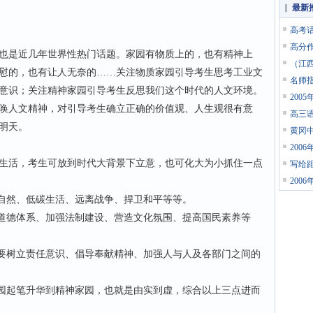
最新
高考
高分
是近几年世界性热门话题。家园有物质上的，也有精神上
（江西
慰的，也有让人无奈的……关注物质家园引导考生思考工业文
名师
意识；关注精神家园引导考生反思我们这个时代的人文环境。
200
唤人文精神，对引导考生确立正确的价值观、人生观很有意
高三
明天。
黄冈
200
活，考生可放到时代大背景下立意，也可化大为小抓住一点
写给
200
自然、低碳生活、远离战争、捍卫和平等等。
道德体系、加强法制建设、营造文化氛围、提高国民素养等
要树立责任意识、倡导奉献精神、加强人与人及各部门之间的
园起笔升华到精神家园，也就是由实到虚，综合以上三点进而