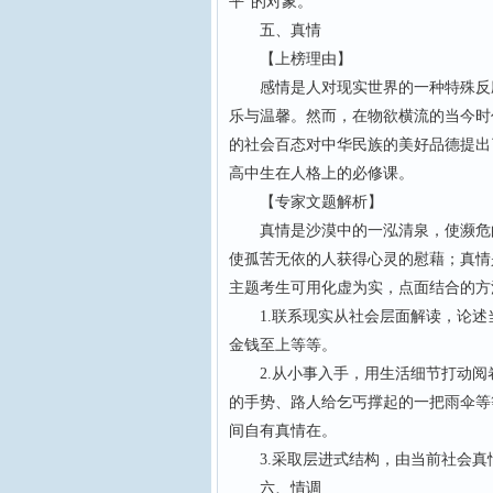
平”的对象。
五、真情
【上榜理由】
感情是人对现实世界的一种特殊反应
乐与温馨。然而，在物欲横流的当今时
的社会百态对中华民族的美好品德提出
高中生在人格上的必修课。
【专家文题解析】
真情是沙漠中的一泓清泉，使濒危的
使孤苦无依的人获得心灵的慰藉；真情
主题考生可用化虚为实，点面结合的方
1.联系现实从社会层面解读，论述
金钱至上等等。
2.从小事入手，用生活细节打动阅
的手势、路人给乞丐撑起的一把雨伞等
间自有真情在。
3.采取层进式结构，由当前社会真
六、情调