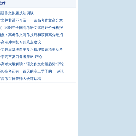
推荐
话题作文拟题技法例谈
作文并非遥不可及——谈高考作文高分意
）2004年全国高考语文试题评价分析报
指点：高考作文写作技巧和获得高分绝招
5年高考冲刺复习的几点建议
语文最后阶段自主复习梳理知识清单及考
中学高三复习备考策略
评论
6年高考大纲解读：语文作文命题趋势
评论
距06高考还有一百天的高三学子的一
评论
6年高考百日誓师大会讲话稿