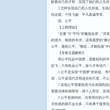
献着自己的才智，实现了他们的人生价
3.怎样实现自己的人生价值。生命
信达观、个性飞扬、平凡真诚等等。
四、公平
【上榜理由】
“总量”与“平均”的尴尬反差，“共富
的强大、物质的丰沛，还有圆梦的“舞
公平、规则公平。”唯此，才能拓展“中
【专家文题解析】
用公平托起中国梦，需要权利的平等
起飞；只有机会公平，奋斗才有动力；
1.公平是实现“中国梦”的前提。考
谐，公平是现代文明进步的尺度，不公
2.实现公平需要政府与全体国民的
需要法律的保障等；就个人而言，实现
3.公平是相对的，没有绝对的公平
天给谁的都不会太多，只有勇于接受生