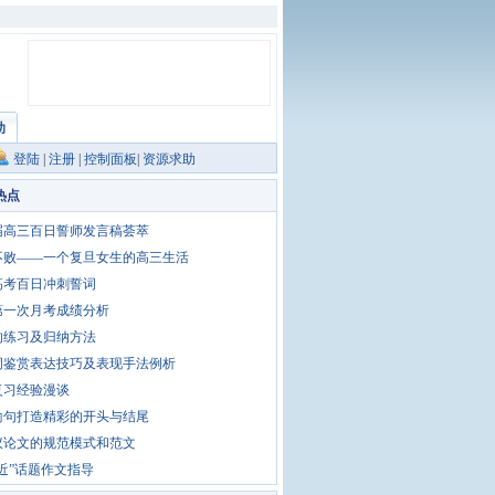
助
登陆
|
注册
|
控制面板
|
资源求助
热点
0届高三百日誓师发言稿荟萃
不败——一个复旦女生的高三生活
高考百日冲刺誓词
第一次月考成绩分析
的练习及归纳方法
词鉴赏表达技巧及表现手法例析
复习经验漫谈
喻句打造精彩的开头与结尾
议论文的规范模式和范文
近”话题作文指导