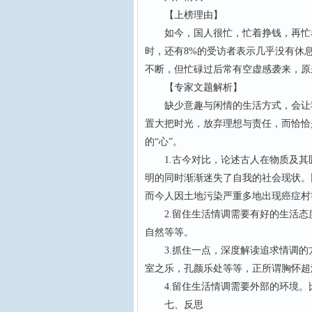
【上榜理由】
如今，国人很忙，忙着挣钱，再忙着消
时，还有8%的受访者表示几乎没有休
不断，但忙碌过后常有空虚感袭来，原来
【专家文题解析】
缺少意趣与闲情的生活方式，会让我
置大把时光，放弃理想与责任，而恰恰
的“心”。
1.古今对比，论述古人在物质及其
明的同时渐渐迷失了自我的社会现状。
而今人因土地污染严重多地出现癌症村
2.留住生活情调需要有好的生活态
自然等等。
3.抓住一点，深度解读追求情调的方
室之乐，孔颜乐处等等，正所谓胸怀超
4.留住生活情调需要外部的环境。
七、反思