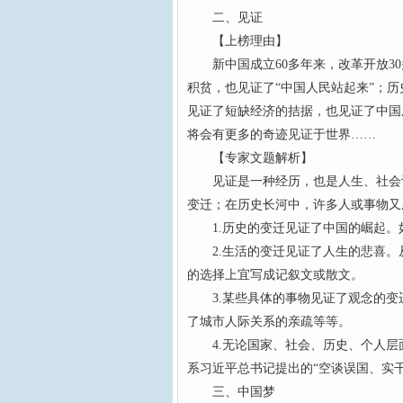
二、见证
【上榜理由】
新中国成立60多年来，改革开放30
积贫，也见证了“中国人民站起来”；历
见证了短缺经济的拮据，也见证了中国
将会有更多的奇迹见证于世界……
【专家文题解析】
见证是一种经历，也是人生、社会记
变迁；在历史长河中，许多人或事物又
1.历史的变迁见证了中国的崛起。如
2.生活的变迁见证了人生的悲喜。
的选择上宜写成记叙文或散文。
3.某些具体的事物见证了观念的变
了城市人际关系的亲疏等等。
4.无论国家、社会、历史、个人层
系习近平总书记提出的“空谈误国、实
三、中国梦