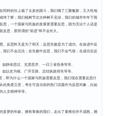
同样的坎上栽了太多的跟斗，我们喝了三聚氰胺，又大吃地
成垮了桥；我们植树节次次种树不见绿，我们的城市年年下雨
反思，一个国家与民族的发展更需要反思，因为无论个人还是
首反思，那所谓的“前进”终不会长久。
。反思昨天是为了明天；反思失败是为了成功。在奋进中反
，我们不会沉沦；在失败中反思，我们不会气馁；在成功后反
。如静坐思过、见贤思齐、一日三省吾身等等。
。如以史为镜、广开言路、总结执政得失等等。
意，即为什么一个国家与民族需要反思，我们现在需要反思什
从此角度立意，考生可选当前的热门话题作为反思对象，比如
的人文精神等等。
多梦的年龄。拥有青春的我们，走出了童稚但并不成熟，拥