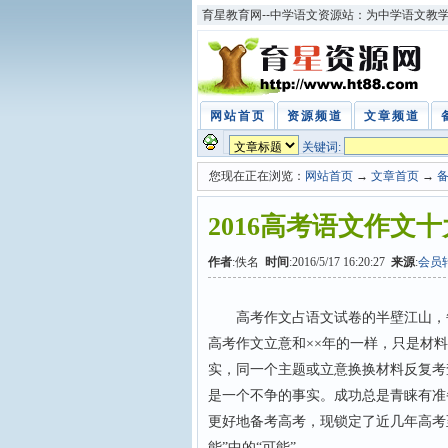
育星教育网--中学语文资源站：为中学语文教
网站首页
资源频道
文章频道
关键词:
您现在正在浏览：
网站首页
→
文章首页
→
2016高考语文作文
作者
:佚名
时间
:2016/5/17 16:20:27
来源
:
会员
高考作文占语文试卷的半壁江山，每
高考作文立意和××年的一样，只是材
实，同一个主题或立意换换材料反复考
是一个不争的事实。成功总是青睐有准
更好地备考高考，现锁定了近几年高考至
能”中的“可能”……