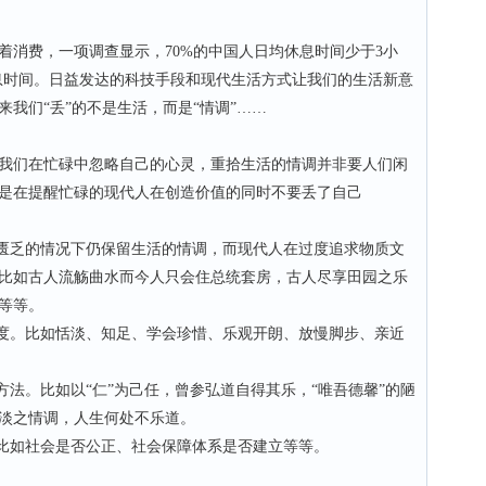
费，一项调查显示，70%的中国人日均休息时间少于3小
息时间。日益发达的科技手段和现代生活方式让我们的生活新意
我们“丢”的不是生活，而是“情调”……
们在忙碌中忽略自己的心灵，重拾生活的情调并非要人们闲
是在提醒忙碌的现代人在创造价值的同时不要丢了自己
匮乏的情况下仍保留生活的情调，而现代人在过度追求物质文
比如古人流觞曲水而今人只会住总统套房，古人尽享田园之乐
等等。
度。比如恬淡、知足、学会珍惜、乐观开朗、放慢脚步、亲近
法。比如以“仁”为己任，曾参弘道自得其乐，“唯吾德馨”的陋
淡之情调，人生何处不乐道。
比如社会是否公正、社会保障体系是否建立等等。