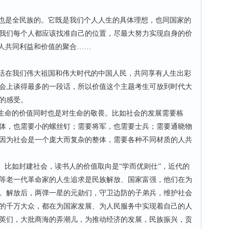
也是全民族的。它既是我们个人人生的具体理想，也同国家的
我们每个人都应该找准自己的位置，尽最大努力实现自身的价
国人共同利益和价值的聚合……
活在我们伟大祖国和伟大时代的中国人民，共同享有人生出彩
年两会上谈得最多的一段话，所以价值这个主题考生可放到时代大
的感受。
生命的价值同时也是对生命的敬畏。比如社会的发展需要栋
体，也需要小的螺丝钉；需要将军，也需要士兵；需要通晓物
因为社会是一个庞大而复杂的整体，需要各种不同材质的人共
比如封建社会，读书人的价值取向是“学而优则仕”，近代的
等老一代革命家的人生追求是民族解放、国家富强，他们在为
。解放后，两弹一星的元勋们，守卫边防的子弟兵，维护社会
的千万大众，都在为国家发展、为人民服务中实现着自己的人
英们，大批商海的弄潮儿，为推动经济的发展，民族振兴，贡