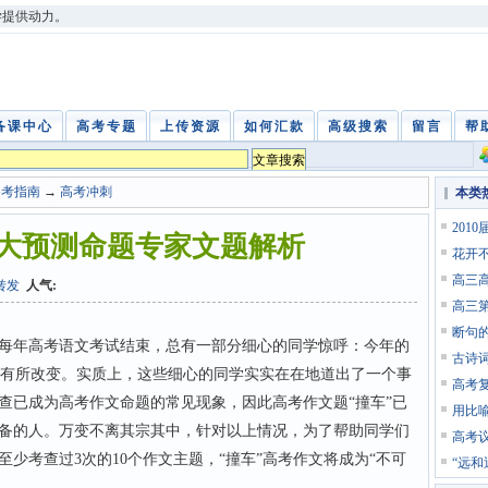
学提供动力。
备课中心
高考专题
上传资源
如何汇款
高级搜索
留言
帮
备考指南
→
高考冲刺
本类
201
十大预测命题专家文题解析
花开
高三
转发
人气:
高三
断句
年高考语文考试结束，总有一部分细心的同学惊呼：今年的
古诗
料有所改变。实质上，这些细心的同学实实在在地道出了一个事
高考
查已成为高考作文命题的常见现象，因此高考作文题“撞车”已
用比
备的人。万变不离其宗其中，针对以上情况，为了帮助同学们
高考
少考查过3次的10个作文主题，“撞车”高考作文将成为“不可
“远和