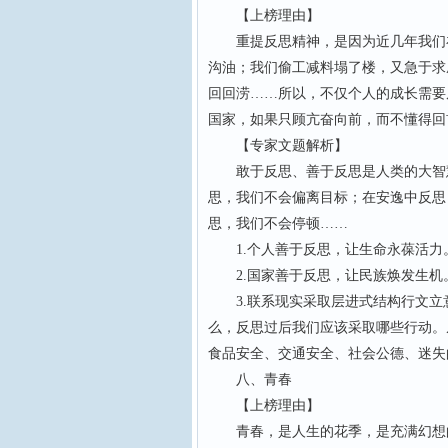
【上榜理由】
重提反思精神，是因为近几年我们在
沟油；我们偷工减料塌了楼，又急于求
回回涝……所以，不仅个人的成长需要
国家，如果只顾亢奋向前，而不懂得回
【专家文题解析】
敢于反思、善于反思是人类的大智慧
思，我们不会偏离目标；在安逸中反思
思，我们不会停顿……
1.个人善于反思，让生命永葆活力
2.国家善于反思，让民族焕发生机
3.联系现实采取层进式结构行文立
么，反思过后我们应该采取哪些行动。
食品安全、交通安全、社会公德、迷失
八、青春
【上榜理由】
青春，是人生的花季，是充满幻想的