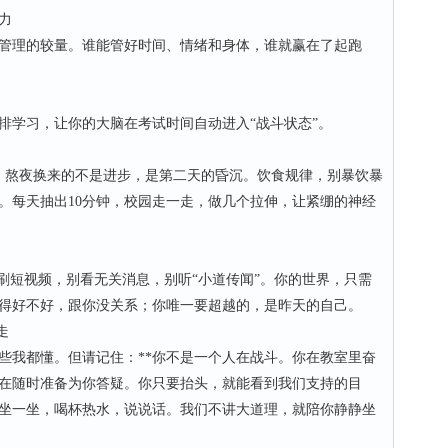
力
理的较量。谁能管好时间、情绪和身体，谁就赢在了起跑
学习，让你的大脑在考试时间自动进入“战斗状态”。
熬夜换来的不是进步，是第二天的昏沉。饮食规律，别暴饮暴
。每天抽出10分钟，校园走一走，做几个拉伸，让紧绷的神经
短视频，别看无关消息，别听“小道传闻”。你的世界，只需
得好不好，跟你没关系；你唯一要超越的，是昨天的自己。
走
我都懂。但请记住：**你不是一个人在战斗。你在教室里奋
在随时准备为你答疑。你只要抬头，就能看到我们支持的目
坐一坐，喝杯热水，说说话。我们不讲大道理，就陪你静静坐