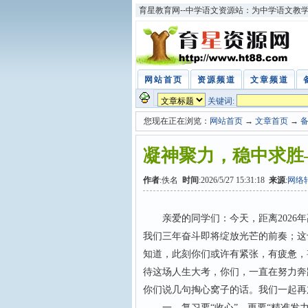
育星教育网--中学语文资源站：为中学语文教
网站首页
资源频道
文章频道
关键词:
您现在正在浏览：
网站首页
→
文章首页
→
凝神聚力，稳中求胜
作者
:佚名
时间
:2026/5/27 15:31:18
来源
:
网络
亲爱的同学们：今天，距离2026年
我们三年奋斗即将绽放光芒的前奏；这
知道，此刻你们或许有紧张，有疲惫，
待这场人生大考，你们，一直在努力奔
你们说几句掏心窝子的话。我们一起再
一、复习要“收心”，更要“精准发力