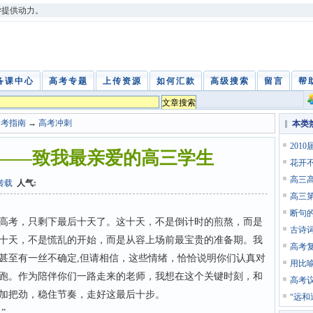
学提供动力。
备课中心
高考专题
上传资源
如何汇款
高级搜索
留言
帮
备考指南
→
高考冲刺
本类
201
——致我最亲爱的高三学生
花开
高三
转载
人气:
高三
断句
高考，只剩下最后十天了。这十天，不是倒计时的煎熬，而是
古诗
十天，不是慌乱的开始，而是从容上场前最宝贵的准备期。我
高考
甚至有一丝不确定,但请相信，这些情绪，恰恰说明你们认真对
用比
跑。作为陪伴你们一路走来的老师，我想在这个关键时刻，和
高考
加把劲，稳住节奏，走好这最后十步。
“远和
”