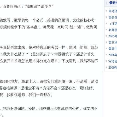
最新
而要问自己：“我巩固了多少？”
高考
高分
篇默写，数学的每一个公式，英语的高频词，文综的核心考
（江西
须稳稳拿下的“基本盘”。每天花一点时间“过一遍”，做到闭
名师
200
高三
真题再拿出来，像对待真正的考试一样，限时、闭卷、规范
黄冈
：我为什么错了？（是知识忘了？审题跳坑了？还是计算失
200
么展开？术语怎么用？得分点在哪？）下次遇到，我能不能不
写给
200
倒的地方。最后十天，请把它们重新做一遍，不是看，是动
定要追根溯源：是概念不清？方法不会？还是心态一紧张就乱
我，找科任老师，我们一直都在。
，但绝不碰偏题、怪题。那些题只会扰乱你的心神。你要的不
”。