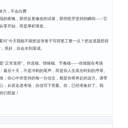
努力，不会白费
的夜晚，那些反复修改的试卷，那些咬牙坚持的瞬间——它
从零开始，而是厚积薄发。
问“今天我能不能把这张卷子写得更工整一点？把这道题想得
”，美好，自会水到渠成。
“正常发挥”。作息稳、情绪稳、节奏稳——你就能在考场
：最后十天，不是冲刺的尾声，而是你人生高光时刻的序章。
路；你心中所坚持的每一分信念，都是你将奔赴的远方。请带
心，从容走进考场，自信写下答案。你，已经准备好了。我
点，等你们凯旋！
师