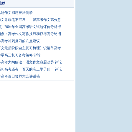
推荐
话题作文拟题技法例谈
作文并非遥不可及——谈高考作文高分意
）2004年全国高考语文试题评价分析报
指点：高考作文写作技巧和获得高分绝招
5年高考冲刺复习的几点建议
语文最后阶段自主复习梳理知识清单及考
中学高三复习备考策略
评论
6年高考大纲解读：语文作文命题趋势
评论
距06高考还有一百天的高三学子的一
评论
6年高考百日誓师大会讲话稿