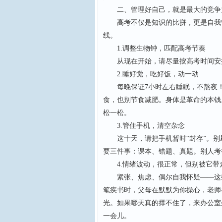
二、管理好自己，就是最大的竞争
高考不仅是知识的比拼，更是自我管
线。
1.调整生物钟，匹配高考节奏
从现在开始，请尽量按高考时间安排
2.睡好觉，吃好饭，动一动
每晚保证7小时左右睡眠，不熬夜！
食，也别节食减肥。身体是革命的本钱
松一松。
3.管住手机，清空杂念
这十天，请把手机暂时“封存”。别刷
要三件事：课本、错题、真题。别人考
4.情绪波动，很正常，但别被它带
紧张、焦虑、偶尔自我怀疑——这些
笔疾书时，父母在默默为你操心，老师
光。如果哪天真的撑不住了，来办公室
一会儿。