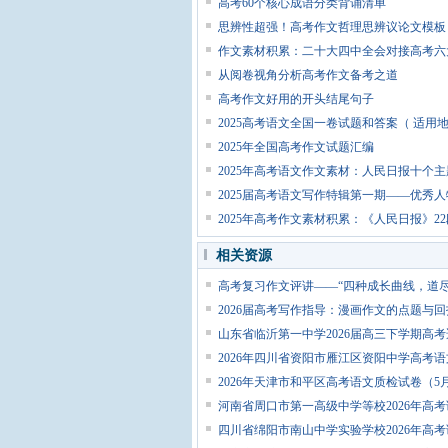
高考60个核心成语分类背诵清单
思辨性超强！高考作文哲理思辨议论文模板
作文素材积累：二十大四中全会对接高考六
从阅卷视角分析高考作文备考之道
高考作文好用的开头结尾句子
2025高考语文全国一卷试题和答案（ 适
2025年全国高考作文试题汇编
2025年高考语文作文素材：人民日报十个
2025届高考语文写作特辑第一期——优秀
2025年高考作文素材积累：《人民日报》2
相关资源
高考复习作文评讲——“四种成长曲线，道尽成
2026届高考写作指导：漫画作文的点题与回扣
山东省临沂第一中学2026届高三下学期高
2026年四川省资阳市雁江区资阳中学高考
2026年天津市和平区高考语文质检试卷（5
河南省周口市第一高级中学等校2026年高
四川省绵阳市南山中学实验学校2026年高