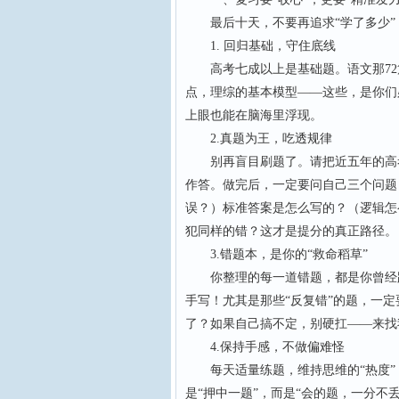
最后十天，不要再追求“学了多少”，
1. 回归基础，守住底线
高考七成以上是基础题。语文那72
点，理综的基本模型——这些，是你们必
上眼也能在脑海里浮现。
2.真题为王，吃透规律
别再盲目刷题了。请把近五年的高考
作答。做完后，一定要问自己三个问题
误？）标准答案是怎么写的？（逻辑怎
犯同样的错？这才是提分的真正路径。
3.错题本，是你的“救命稻草”
你整理的每一道错题，都是你曾经跌
手写！尤其是那些“反复错”的题，一
了？如果自己搞不定，别硬扛——来找
4.保持手感，不做偏难怪
每天适量练题，维持思维的“热度”
是“押中一题”，而是“会的题，一分不丢