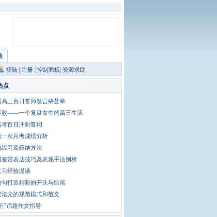
助
登陆
|
注册
|
控制面板
|
资源求助
热点
0届高三百日誓师发言稿荟萃
不败——一个复旦女生的高三生活
高考百日冲刺誓词
第一次月考成绩分析
的练习及归纳方法
词鉴赏表达技巧及表现手法例析
复习经验漫谈
喻句打造精彩的开头与结尾
议论文的规范模式和范文
近”话题作文指导