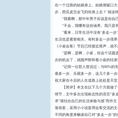
在一个过路的姑娘身上。姑娘便破口大骂
步，西瓜皮怎会飞到你身上去？’就这
“我看啊，那中年男子应该是你自己了
“不会，我哪有这份涵养。我只是有
“看来，日常生活中没有‘多走一步’
生活也是紧密相关。有时多走一步境界
《小崔会客》节目已经接近尾声，就不
“是啊，是啊，小崔，你这个话题选
步的机会了，就随声附和着小崔的结束
“记得一位哲人曾说过：与80%的失
着多一步、乐观多一步，这几个多一步
祝大家在今后的人生道路上处处是天堂
【简评】本文在以下几个方面做了一
情节，文中多次出现标志性的语言“多
求“请结合自己的生活体验与感”而作
落俗套，采用小小说套用会客交流的文
不同的角度来畅谈自己对“多走一步”