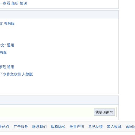
—多看·兼听·慎说
文 粤教版
文” 通用
粤教版
示范 通用
下水作文欣赏 人教版
我要说两句
于站点
-
广告服务
-
联系我们
-
版权隐私
-
免责声明
-
意见反馈
-
加入收藏
-
返回