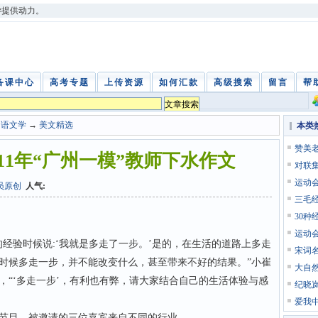
学提供动力。
备课中心
高考专题
上传资源
如何汇款
高级搜索
留言
帮
中语文学
→
美文精选
本类
赞美
11年“广州一模”教师下水作文
对联
运动
员原创
人气:
三毛
30种
运动
验时候说:‘我就是多走了一步。’是的，在生活的道路上多走
宋词
时候多走一步，并不能改变什么，甚至带来不好的结果。”小崔
大自
，“‘多走一步’，有利也有弊，请大家结合自己的生活体验与感
纪晓
爱我
目，被邀请的三位嘉宾来自不同的行业。