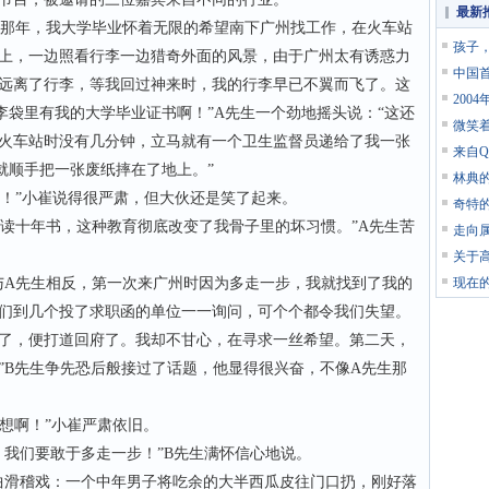
最新
那年，我大学毕业怀着无限的希望南下广州找工作，在火车站
孩子
上，一边照看行李一边猎奇外面的风景，由于广州太有诱惑力
中国
远离了行李，等我回过神来时，我的行李早已不翼而飞了。这
200
李袋里有我的大学毕业证书啊！”A先生一个劲地摇头说：“这还
微笑
火车站时没有几分钟，立马就有一个卫生监督员递给了我一张
来自
就顺手把一张废纸摔在了地上。”
林典
！”小崔说得很严肃，但大伙还是笑了起来。
奇特
读十年书，这种教育彻底改变了我骨子里的坏习惯。”A先生苦
走向
关于
A先生相反，第一次来广州时因为多走一步，我就找到了我的
现在
们到几个投了求职函的单位一一询问，可个个都令我们失望。
了，便打道回府了。我却不甘心，在寻求一丝希望。第二天，
”B先生争先恐后般接过了话题，他显得很兴奋，不像A先生那
想啊！”小崔严肃依旧。
我们要敢于多走一步！”B先生满怀信心地说。
滑稽戏：一个中年男子将吃余的大半西瓜皮往门口扔，刚好落