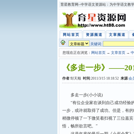
育星教育网--中学语文资源站：为中学语文教
网站首页
资源频道
文章频道
关键词:
您现在正在浏览：
网站首页
→
文章首页
→
《多走一步》——20
作者
:邹天顺
时间
:2011/3/15 18:18:52
来源
:
会
多走一步(小小说)
“有位企业家在谈到自己成功经验的经
一步，或许就取得了成功。但是，有的
稍微停顿了一下微笑着扫视了三位嘉宾
悟，畅所欲言吧。”
这是年底的最后一期《小崔会客》节