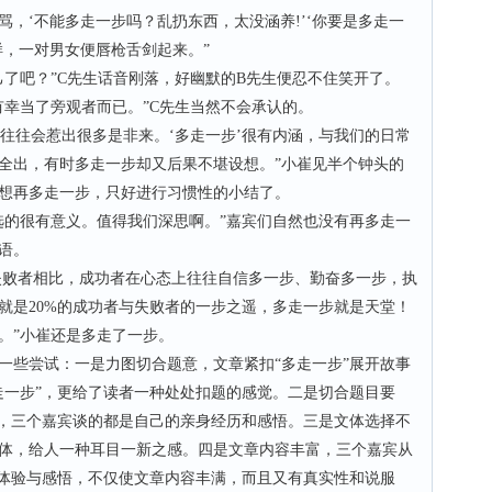
，‘不能多走一步吗？乱扔东西，太没涵养!’‘你要是多走一
样，一对男女便唇枪舌剑起来。”
吧？”C先生话音刚落，好幽默的B先生便忍不住笑开了。
幸当了旁观者而已。”C先生当然不会承认的。
往往会惹出很多是非来。‘多走一步’很有内涵，与我们的日常
全出，有时多走一步却又后果不堪设想。”小崔见半个钟头的
想再多走一步，只好进行习惯性的小结了。
的很有意义。值得我们深思啊。”嘉宾们自然也没有再多走一
语。
败者相比，成功者在心态上往往自信多一步、勤奋多一步，执
就是20%的成功者与失败者的一步之遥，多走一步就是天堂！
。”小崔还是多走了一步。
些尝试：一是力图切合题意，文章紧扣“多走一步”展开故事
走一步”，更给了读者一种处处扣题的感觉。二是切合题目要
文，三个嘉宾谈的都是自己的亲身经历和感悟。三是文体选择不
体，给人一种耳目一新之感。四是文章内容丰富，三个嘉宾从
的体验与感悟，不仅使文章内容丰满，而且又有真实性和说服