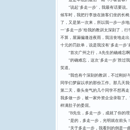
“说起‘多走一步’，我最有话要说。
候车时，我把行李放在旅客们坐的长椅
了，又是第一次来，所以我一步一步地
一‘多走一步’给我的教训太深刻了，行
不算，屋漏偏逢连夜雨，我沮丧地走出
十元的罚款单，说是我没有‘多走一步’
“首次广州之行，A先生的确难忘啊
“的确难忘，这次‘多走一步’胜过我
笑道。
“我也有个深刻的教训，不过刚好与
同学们梦寐以求的那份工作。那几天我
第二天，垂头丧气的几个同学不想再走
我多做一步，被一家外资企业录取了。
样满肚子的委屈。
“B先生，多走一步，成就了你的理
“是的，多走一步，光明就在前头！
“关于多走一步，我看到的倒是一曲