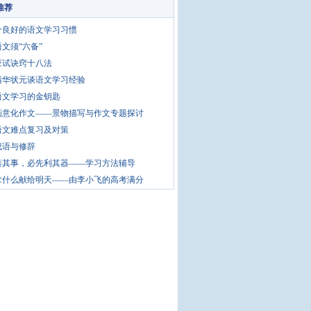
推荐
个良好的语文学习习惯
文须“六备”
应试诀窍十八法
清华状元谈语文学习经验
语文学习的金钥匙
画意化作文——景物描写与作文专题探讨
语文难点复习及对策
成语与修辞
善其事，必先利其器——学习方法辅导
拿什么献给明天——由李小飞的高考满分