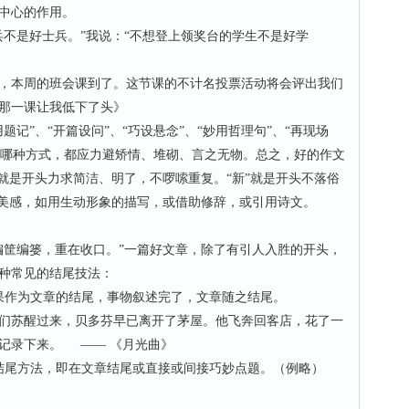
中心的作用。
是好士兵。”我说：“不想登上领奖台的学生不是好学
本周的班会课到了。这节课的不计名投票活动将会评出我们
那一课让我低下了头》
”、“开篇设问”、“巧设悬念”、“妙用哲理句”、“再现场
无论哪种方式，都应力避矫情、堆砌、言之无物。总之，好的作文
就是开头力求简洁、明了，不啰嗦重复。“新”就是开头不落俗
以美感，如用生动形象的描写，或借助修辞，或引用诗文。
筐编篓，重在收口。”一篇好文章，除了有引人入胜的开头，
种常见的结尾技法：
作为文章的结尾，事物叙述完了，文章随之结尾。
苏醒过来，贝多芬早已离开了茅屋。他飞奔回客店，花了一
记录下来。 —— 《月光曲》
尾方法，即在文章结尾或直接或间接巧妙点题。（例略）