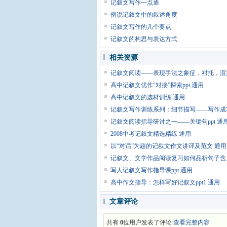
记叙文写作一点通
例说记叙文中的叙述角度
记叙文写作的几个要点
记叙文的构思与表达方式
相关资源
记叙文阅读——表现手法之象征，衬托，渲染p
高中记叙文优作“对接”探索ppt 通用
高中记叙文的选材训练 通用
记叙文写作训练系列：细节描写——写作成功的
记叙文阅读指导研讨之一——关键句ppt 通
2008中考记叙文精选精练 通用
以“对话”为题的记叙文作文讲评及范文 通用
记叙文、文学作品阅读复习如何品析句子含义p
写人记叙文写作指导课ppt 通用
高中作文指导：怎样写好记叙文ppt1 通用
文章评论
共有
0
位用户发表了评论
查看完整内容