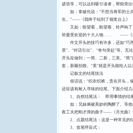
谚语等，可以达到吸引读者，帮助突出
如：拿破伦说：“不想当将军的士兵不
生。”——《我终于站到了领奖台上》
又如：盼望着，盼望着，铃声响了，
班最受欢迎的十大人物…… ——《
作文开头的技巧有许多，还如“巧用题记
景”、“对话引出”、“奇句突起”等。
开头应做到：一简、二新，三美。“简”
套，新颖别致。“美”就是开头能给人
记叙文的结尾技法
俗话说：“织衣织裤，贵在开头，编
还应该有耐人寻味的结尾。下面介绍几
1、自然结尾法： 即用事情的结果
如：兄妹俩被美妙的陶醉了。等他们
夜工夫把刚才弹的曲子——《月光曲》
2、点题结尾法：这是一种常见的结
3、首尾呼应式：