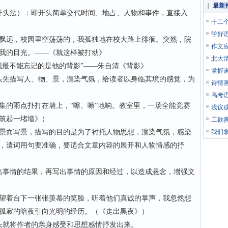
最新
头法）：即开头简单交代时间、地占、人物和事件，直接入
十二
学好语
远，校园里空荡荡的，我孤独地在校大路上徘徊。突然，院
作文
我的目光。——《就这样被打动》
北大
最不能忘记的是他的背影”——朱自清《背影》
掌握
先描写人、物、景，渲染气氛，给读者以身临其境的感觉，为
诗情
高考
的雨点扑打在墙上，“嚓、嚓”地响。教室里，一场全能竞赛
浅议
筑起一堵墙》）
工欲
而写景，描写的目的是为了衬托人物思想，渲染气氛，感染
我们
，遣词用句要准确，要适合文章内容的展开和人物情感的抒
事情的结果，再写出事情的原因和经过，以造成悬念，增强文
着台下一张张羡慕的笑脸，听着他们真诚的掌声，我忽然想
孤寂的暗夜引向光明的经历。（《走出黑夜》）
就将作者的亲身感受和思想感情抒发出来。