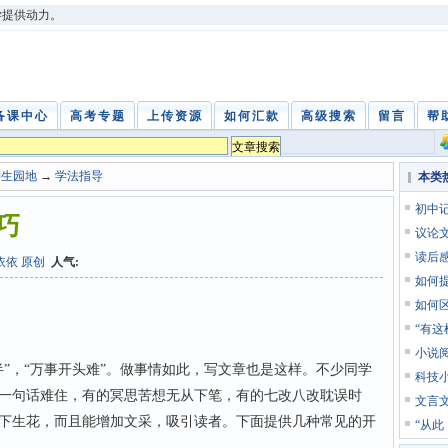
学提供动力。
备课中心
高考专题
上传资源
如何汇款
高级搜索
留言
帮
学生园地
→
学法指导
本类
初中
巧
议论
读后
依依 原创
人气:
如何
如何
“有
小说
，“万事开头难”。做事情如此，写文章也是这样。不少同学
科技
一句话难住，有的冥思苦想无从下笔，有的七改八改耽误时
文言
下生花，而且能增加文采，吸引读者。下面提供几种常见的开
“从此