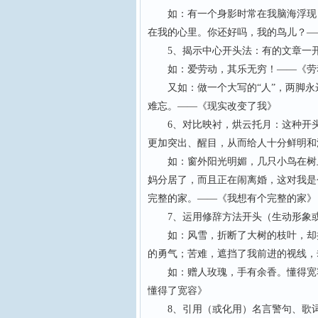
如：有一个身影时常在我脑海浮现，
在我的心里。你还好吗，我的鸟儿？—
5、揭示中心开头法：有的文章一开
如：爱劳动，其乐无穷！——《劳
又如：做一个大写的“人”，两脚永远
难忘。——《现实改变了我》
6、对比映衬，烘云托月：这种开头
更加突出、醒目，从而给人十分鲜明和
如：窗外阳光明媚，几只小鸟在树上
妈分居了，而且正在闹离婚，这对我是
完整的家。——《我想有个完整的家》
7、运用修辞方法开头（生动形象或
如：风雪，折断了大树的枝叶，却折
的勇气；苦难，遮挡了我前进的视线，
如：赠人玫瑰，手有余香。懂得宽容
懂得了宽容》
8、引用（或化用）名言警句、歌词