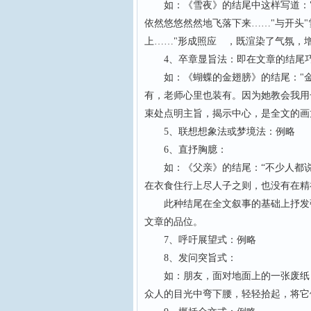
如：《雪夜》的结尾中这样写道："
依然悠悠然然地飞落下来……"与开头
上……"形成照应 ，既渲染了气氛，
4、卒章显旨法：即在文章的结尾巧
如：《蝴蝶的金翅膀》的结尾："金
有，老师心里也装有。因为她教会我用
束处点明主旨，揭示中心，是全文的画
5、联想想象法或梦境法：例略
6、直抒胸臆：
如：《父亲》的结尾：“不少人都说
在衣食住行上尽人子之则，也没有在精
此种结尾在全文叙事的基础上抒发强
文章的品位。
7、呼吁展望式：例略
8、发问突旨式：
如：朋友，面对地面上的一张废纸，
众人的目光中弯下腰，轻轻拾起，将它