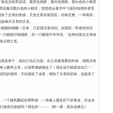
谁也没有再说话。屋里也很静，屋外也很静。那白色的小精灵
"雪花像无数白色的小精灵，悠悠然从夜空中飞落到地球的脊背
增加了文章的美感，又使文章首尾照应，结构完整，一举两得。
妙揭示文章的主旨。
翅膀的蝴蝶一定有，只是我没查找到。但我想：即使世间没
一只眼睛仔细观察，另一只眼睛不停寻找。"这种结尾在文章收
龙点睛之笔。
我是孝子，我自己也以为是。在父亲最需要的时候，我既没有
神上赡养父亲，让他带着缺憾走了！我永远不能原谅自己！”
烈的感情，不但感染了读者，增加了文章的韵味，也提高了
一个随风飘起的塑料袋，一块被人随意扔下的果皮，你会在
们放进垃圾箱吗？我会的！——《那一幕，我永远难忘》