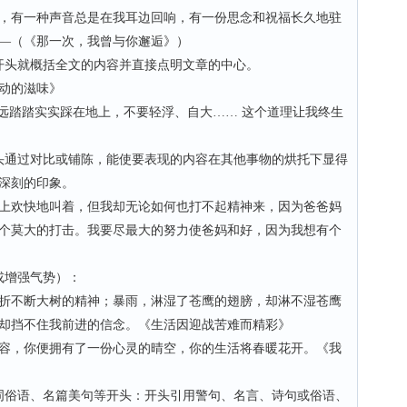
有一种声音总是在我耳边回响，有一份思念和祝福长久地驻
—（《那一次，我曾与你邂逅》）
头就概括全文的内容并直接点明文章的中心。
动的滋味》
踏踏实实踩在地上，不要轻浮、自大…… 这个道理让我终生
通过对比或铺陈，能使要表现的内容在其他事物的烘托下显得
深刻的印象。
欢快地叫着，但我却无论如何也打不起精神来，因为爸爸妈
个莫大的打击。我要尽最大的努力使爸妈和好，因为我想有个
增强气势）：
不断大树的精神；暴雨，淋湿了苍鹰的翅膀，却淋不湿苍鹰
却挡不住我前进的信念。《生活因迎战苦难而精彩》
，你便拥有了一份心灵的晴空，你的生活将春暖花开。《我
俗语、名篇美句等开头：开头引用警句、名言、诗句或俗语、