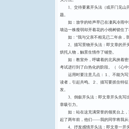
1、交待要素开头法（或开门见山开
题。
如：放学的铃声早已在凄风冷雨中飘
墙边一株瘦弱却开着花的小桃树锁住了
如：“我与父亲不相见已二年余，我
2、描写景物开头法：即文章的开头
烘托人物，触景生情作了铺垫。
如：教室外，呼啸着的北风挟着密集
考试进行到了白热化的阶段。（《心中
运用时要注意几点：１、不能为写景
读者，引起共鸣。２、描写要抓住特征
发。
3、倒叙开头法：即文章开头先写出
章吸引力。
如：站在这充满荣誉的领奖台上，望
起了两年前，他们——我的同学将我从
4、抒发感情开头法：即文章一开头