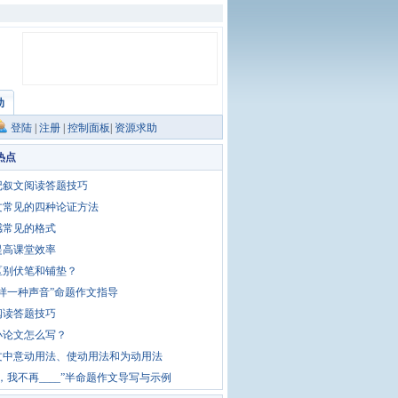
助
登陆
|
注册
|
控制面板
|
资源求助
热点
记叙文阅读答题技巧
文常见的四种论证方法
感常见的格式
提高课堂效率
区别伏笔和铺垫？
这样一种声音”命题作文指导
阅读答题技巧
小论文怎么写？
文中意动用法、使动用法和为动用法
，我不再____”半命题作文导写与示例