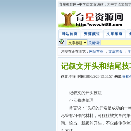
育星教育网--中学语文资源站：为中学语文教
网站首页
资源频道
文章频道
关键词:
您现在正在浏览：
网站首页
→
文章首页
→
记叙文开头和结尾技
作者
:不详
时间
:2009/5/29 13:05:57
来源
:
春柳
记叙文的开头技法
小云修改整理
常言说：“良好的开端是成功的一半”
尽管有习作的材料，可往往被文章的第
间。恰当、新颖的开头，不仅能使你笔
头方法。