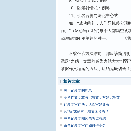
9、概括全文式：例略
10、以景衬情式：例略
11、引名言警句深化中心式：
如：“成功的花，人们只惊羡它现时
雨。”（冰心语）我们每个人都渴望成
浇灌隔那刚刚萌芽的种子。 ——《我
……
不管什么方法结尾，都应该简洁明了
添足”之感，文章的感染力就大大削弱
掌握作文结尾的方法，让结尾既切合主
相关文章
关于记叙文的构思
高考作文：敢写记叙文，写好记叙文
记叙文写作谈：认真写好开头
从“新”来研究记叙文阅读教学
中考记叙文阅读题考点总结
命题记叙文写作如何得高分