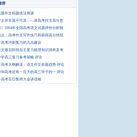
推荐
话题作文拟题技法例谈
作文并非遥不可及——谈高考作文高分意
）2004年全国高考语文试题评价分析报
指点：高考作文写作技巧和获得高分绝招
5年高考冲刺复习的几点建议
语文最后阶段自主复习梳理知识清单及考
中学高三复习备考策略
评论
6年高考大纲解读：语文作文命题趋势
评论
距06高考还有一百天的高三学子的一
评论
6年高考百日誓师大会讲话稿