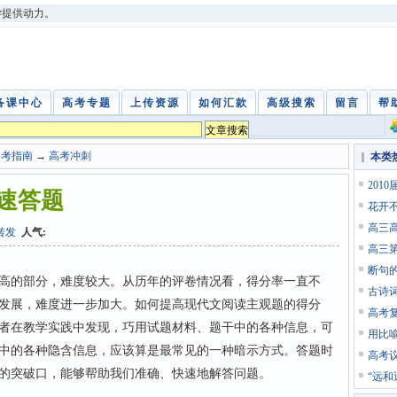
学提供动力。
备课中心
高考专题
上传资源
如何汇款
高级搜索
留言
帮
备考指南
→
高考冲刺
本类
201
速答题
花开
高三
转发
人气:
高三
断句
的部分，难度较大。从历年的评卷情况看，得分率一直不
古诗
发展，难度进一步加大。如何提高现代文阅读主观题的得分
高考
者在教学实践中发现，巧用试题材料、题干中的各种信息，可
用比
中的各种隐含信息，应该算是最常见的一种暗示方式。答题时
高考
的突破口，能够帮助我们准确、快速地解答问题。
“远和