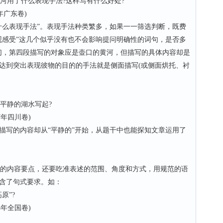
用了什么表现手法?这样写有什么好处?
卷)
什么表现手法”。表现手法种类繁多，如果一一筛选判断，既费
观感受”这几个似乎没有也不会影响提问明确性的词句，是否多
们，第四段描写的对象应是壶口的黄河，但描写的具体内容却是
达到突出表现彼物的目的的手法就是侧面描写(或侧面烘托、衬
平静的湖水写起?
川卷)
描写的内容却从“平静的”开始，从题干中也能探知文章运用了
的内容要点，还要吃准表述的范围、角度和方式，用规范的语
含了句式要求。如：
原”?
国卷)