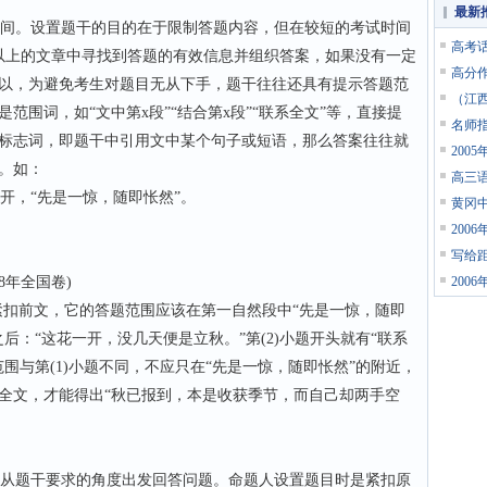
最新
间。设置题干的目的在于限制答题内容，但在较短的考试时间
高考
0字以上的文章中寻找到答题的有效信息并组织答案，如果没有一定
高分
以，为避免考生对题目无从下手，题干往往还具有提示答题范
（江西
范围词，如“文中第x段”“结合第x段”“联系全文”等，直接提
名师
标志词，即题干中引用文中某个句子或短语，那么答案往往就
200
。如：
高三
，“先是一惊，随即怅然”。
黄冈
200
写给
国卷)
200
紧扣前文，它的答题范围应该在第一自然段中“先是一惊，随即
后：“这花一开，没几天便是立秋。”第(2)小题开头就有“联系
围与第(1)小题不同，不应只在“先是一惊，随即怅然”的附近，
全文，才能得出“秋已报到，本是收获季节，而自己却两手空
从题干要求的角度出发回答问题。命题人设置题目时是紧扣原