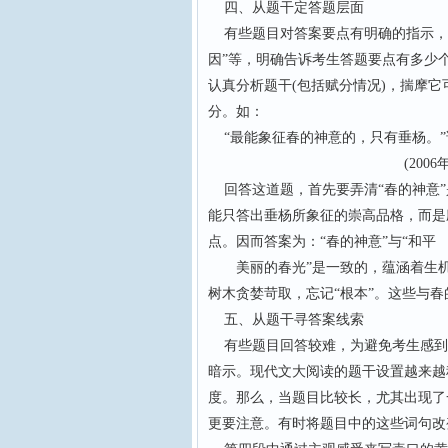
四、从题干定答题层面
有些题目对答案要点有明确的指示，如
因”等，明确告诉考生答题要点有多少
认真分析题干(包括赋分情况)，揣摩
分。如：
“最能象征春的神意的，只有垂杨。”
(2006年辽宁
回答这道题，首先要弄清“春的神意”
能只答出垂杨所象征的崇高品格，而是应
点。因而答案为：“春的神意”与“和平
美丽的春光”是一致的，蕴涵着生机勃
树木贪婪苛取，忘记“根本”。这些与春
五、从题干寻答案线索
有些题目回答较难，为避免考生感到
暗示。现代文大阅读的题干设置越来越
度。那么，当题目比较长，尤其出现了
更要注意。有时将题目中的这些词句改