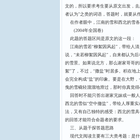
文的，所以要求考生要从原文出发，去
者认为”之类的词语，答题时，就要从
在作者眼中，江南的雪和西北的雪各有
(2004年全国卷)
此题的答题区间是原文的这一段：
江南的雪若“柳絮因风起”，带给人清
说，“未若柳絮因风起”，自来都认为后
的雪景。如果说北方，那么谢家哥哥的
絮”了，不过，“撒盐”时居多。积在
会完全构成“盐”的印象。要是在大野
曳的雪橇轻溜溜地滑过，那时你真觉得
回答时不能只答出谢家兄妹或一般人的
西北的雪似“空中撤盐”，带绘人厚重
法，又有自己独特的感受：西北的雪具
的回答才能符合命题者的要求。
三、从题干探答题思路
现代文阅读主要有三大类考题：是什么(