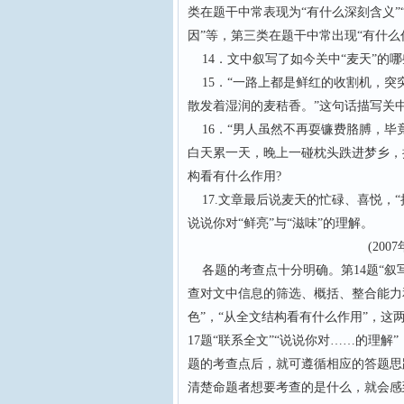
类在题干中常表现为“有什么深刻含义”
因”等，第三类在题干中常出现“有什么
14．文中叙写了如今关中“麦天”的哪
15．“一路上都是鲜红的收割机，突
散发着湿润的麦秸香。”这句话描写关
16．“男人虽然不再耍镰费胳膊，毕
白天累一天，晚上一碰枕头跌进梦乡，
构看有什么作用?
17.文章最后说麦天的忙碌、喜悦，
说说你对“鲜亮”与“滋味”的理解。
(2007年江苏
各题的考查点十分明确。第14题“叙写
查对文中信息的筛选、概括、整合能力和
色”，“从全文结构看有什么作用”，
17题“联系全文”“说说你对……的理
题的考查点后，就可遵循相应的答题思
清楚命题者想要考查的是什么，就会感