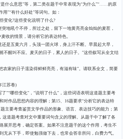
“是什么意思”等，第二类在题干中常表现为“为什么”“……的原
作用”“有什么好处”等词句。如：
些变化?这些变化说明了什么?
突突地吼个不停，所过之处，留下一地黄亮亮金灿灿的麦茬，
中麦收的情景，请分析它的表达特色。
竟还是五黄六月，头顶一团火球，身上汗不断。早晨起大早，
摇不醒叫不应。麦天的日子，累人的日子。”这些叙写从全文结
“把农家的日子濡染得鲜鲜亮亮，有滋有味”。请联系全文，简要
卷)
了”“哪些变化”，“说明了什么”，这些词语表明这道题主要考
对作品思想内容的理解；第15、16题要求“分析它的表达特
这两题主要考查鉴赏文学作品的形象、语言、表达技巧的能力；第
解”，这道题考查对文中重要词句含义的理解。从题干中了解了各
路展开思考，确定答案。如果不注意题干的这个作用，考生不
到无从下手，即使勉强做下去，也常会答非所问，白费力气。