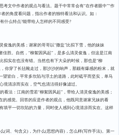
思考文中作者的观点与看法。题干中常常会有“在作者眼中”“作
作者的角度看问题，指出作者的独特看法和认识。如：
什么特点?能带给人怎样的不同感受?
灵俊逸的美感；谢家的哥哥以“撒盐”比拟下雪，他的妹妹
者佳胜。自然，“柳絮因风起”，是多么清灵俊逸，但这是江南
比拟实在也没有错。当然也有下大朵的时候，那也是“柳
地上，你穿了长毡靴走过，那沙沙的响声，那颇有爆感的粉末，就
，一望皆白，平常多坎陷与浮土的道路，此时砥平而坚实，单马
心境清凉而实在，空气也清洁得好像滤过。
看法：江南的雪若“柳絮因风起”，带给人清灵俊逸的美感；
实在的感觉。回答的应是作者的观点，他既同意谢家兄妹的看
有填平一切坎陷的力量，同时使人感到心境清凉而实在。这样
词、句含义)，为什么(思想内容)，怎么样(写作手法)。第一