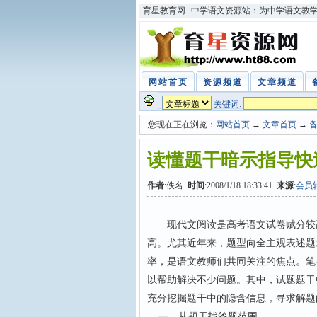
育星教育网--中学语文资源站：为中学语文教
网站首页
资源频道
文章频道
关键词:
您现在正在浏览：
网站首页
→
文章首页
→
读懂题干暗示指导快
作者
:佚名
时间
:2008/1/18 18:33:41
来源
:
会员
现代文阅读是高考语文试卷赋分较高
高。尤其近年来，题型向全主观表述题
率，是语文教师们共同关注的焦点。笔
以帮助解决不少问题。其中，试题题干
充分挖掘题干中的隐含信息，寻求解题
一、从题干找答题范围