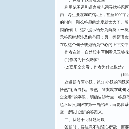
利用范围词和语言标志词寻找答题区
内，考生要在800字以上，甚至100
的指向，那么答题的难度就太大了。所
围的作用。这种提示语分为两类：一类是
示答题时所涉及的范围；另一类是语言
在以这个句子或短语为中心的上下文中
作者在第一自然段中写到看见玉簪花开
(1)作者为什么吃惊?
(2)联系全文看，作者为什么怅然?
(1998年全
这道题有两小题，第(1)小题的问题
怅然”附近寻找。果然，答案就在此句之
全文看”的字眼，明确告诉考生，答题范
也不应只局限在第一自然段，而要联系
空，所以怅然”的答案来。
二、从题干明答题角度
答题时，要注意不能随心所欲，而要