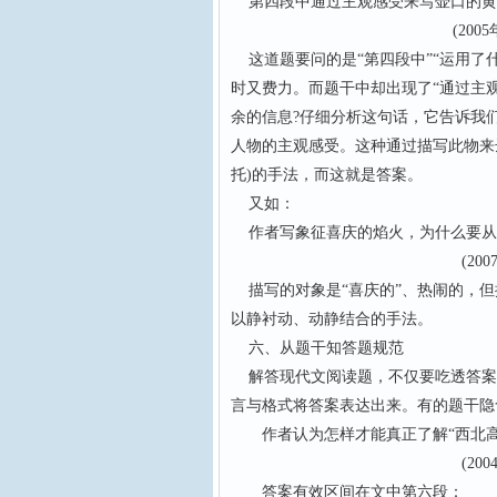
第四段中通过主观感受来写壶口的黄河
(2005年广东
这道题要问的是“第四段中”“运用了
时又费力。而题干中却出现了“通过主
余的信息?仔细分析这句话，它告诉我
人物的主观感受。这种通过描写此物来
托)的手法，而这就是答案。
又如：
作者写象征喜庆的焰火，为什么要从
(2007年四
描写的对象是“喜庆的”、热闹的，但
以静衬动、动静结合的手法。
六、从题干知答题规范
解答现代文阅读题，不仅要吃透答案
言与格式将答案表达出来。有的题干隐
作者认为怎样才能真正了解“西北高
(2004年全
答案有效区间在文中第六段：