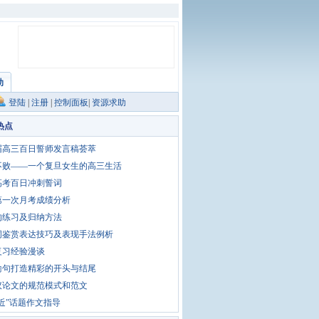
助
登陆
|
注册
|
控制面板
|
资源求助
热点
0届高三百日誓师发言稿荟萃
不败——一个复旦女生的高三生活
高考百日冲刺誓词
第一次月考成绩分析
的练习及归纳方法
词鉴赏表达技巧及表现手法例析
复习经验漫谈
喻句打造精彩的开头与结尾
议论文的规范模式和范文
近”话题作文指导