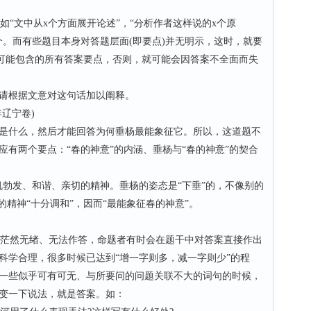
“文中从x个方面展开论述”，“分析作者这样说的x个原
个。而有些题目本身对答题层面(即要点)并无明示，这时，就要
它可能包含的所有答案要点，否则，就可能会因答案不全面而失
请根据文意对这句话加以阐释。
卷)
是什么，然后才能回答为何垂杨最能象征它。所以，这道题不
有两个要点：“春的神意”的内涵、垂杨与“春的神意”的契合
发、和谐、亲切的精神。垂杨的姿态是“下垂”的，不像别的
的精神“十分调和”，因而“最能象征春的神意”。
茫然无绪、无法作答，命题者有时会在题干中对答案直接作出
科学合理，很多时候已达到“增一字则多，减一字则少”的程
一些似乎可有可无、与所要问的问题关联不大的词句的时候，
变一下说法，就是答案。如：