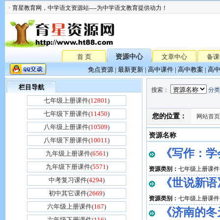
育星教育网，中学语文资源站----为中学语文教育提供动力！
首 页
资源中心
文章中心
备课
免点资源
|
最新更新
|
高中课件
|
高中教案
|
高
栏目导航
搜索
：
分类
七年级上册课件(
12801
)
七年级下册课件(
11450
)
您的位置：
网站首页
八年级上册课件(
10509
)
资源名称
八年级下册课件(
10011
)
《写作：学会
九年级上册课件(
6561
)
九年级下册课件(
5571
)
资源类别：
七年级上册课件
中考复习课件(
4294
)
《世说新语》
初中其它课件(
2669
)
资源类别：
七年级上册课件
六年级上册课件(
167
)
《济南的冬天
六年级下册课件(
116
)