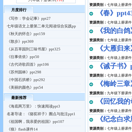
资源类别：
七年级上册课件
月度排行
《春》ppt4
《写作：学会记事》ppt27
资源类别：
七年级上册课件
七年级语文上册第二单元阅读综合实践pp
《我的白鸽》
《秋天的怀念》ppt159
资源类别：
七年级上册课件
《散步》ppt369
《大雁归来》
《从百草园到三味书屋》ppt325
《往事依依》ppt50
资源类别：
七年级上册课件
《古代诗歌四首》ppt106
《诫子书》pp
《苏州园林》ppt298
资源类别：
七年级上册课件
《中国石拱桥》ppt292
《梅岭三章》
《美丽的颜色》ppt54
资源类别：
九年级下册课件
最新推荐
《回忆我的母
《海底两万里》：快速阅读ppt3
资源类别：
七年级上册课件
名著导读：《骆驼祥子》圈点与批注ppt1
《纪念白求恩
《祖国啊，我亲爱的祖国》ppt107
资源类别：
七年级上册课件
《狼》flash课件14