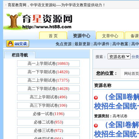
育星教育网，中学语文资源站----为中学语文教育提供动力！
首 页
资源中心
文章中心
备课
免点资源
|
最新更新
|
高中课件
|
高中教案
|
高
栏目导航
搜索
：
分类
高一上学期试卷(
16863
)
高一下学期试卷(
14820
)
您的位置：
网站首页
高二上学期试卷(
17375
)
资源名称
高二下学期试卷(
14628
)
（全国Ⅱ卷解
高三上学期试卷(
496
)
校招生全国统
高三下学期试卷(
106
)
必修一试卷(
1196
)
资源类别：
高考试卷
必修二试卷(
953
)
（全国Ⅰ卷解
必修三试卷(
972
)
校招生全国统
必修四试卷(
901
)