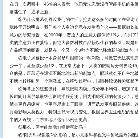
在另一次调研中，46%的人表示，他们无法忍受没有智能手机的生
幕迷住了，逐渐上瘾。
②为什么屏幕会吞没我们的生活，抢走这么多的时间？在采访了
我终于开始明白，我们每个人身边究竟在发生着什么——根据微软
意力的研究报告，在2000年，普通人的注意力能保持12秒，而到了2
类的注意力正在萎缩，但绝大多数科技产品赖以生存的基础，就是
产品经理的职责，就是在一个又一个8秒内不断地释放新的刺激点，
③电子屏幕设计本身就是对眼睛的一种刺激，导致它无法实现完
少一半，甚至减少至1/3，在正常状态下，人类的眼睛每分钟要眨15
命的是，屏幕还在源源不断地跳出新的刺激点，眼球就会不自主地
不断地转移到另一个刺激点，在移动过程中，眼睛持续保持紧张状
④屏幕上的这些设计，导致眼睛内膜泪液分布不均匀，增加了泪
长时间盯着屏幕最终会影响泪腺分泌，因为泪腺受到的刺激少了，
睛会更容易疲劳，也更容易患上干眼症，进而诱发更多眼部疾病。
月会影响人类视力，特别是代际视力变化。根据世界卫生组织的预估
半的人近视，而东亚地区这个比例会更高。
⑤那么，医生能给我们提供帮助吗？
⑥“阳光对视觉发育的影响，是小儿眼科和视光学领域最热的课题