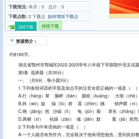
下载情况:
本月：3 总计：3
下载点数:
2 下载点
如何增加下载点
传统下载
点此下载
资源简介：
约8180字。
湖北省鄂州市鄂城区2022-2023学年八年级下学期期中语文试
第Ⅰ卷 选择题（共30分）
一、（共9分，每小题3分）
1.下列各组词语的字形及加点字的注音全部正确的一项是（ 
A.行（háng）辈 脑畔（bàn） 眼眶（kuàng） 大彻（chè
B.斡（wò）旋 辐（fú）射 震（zhèn）撼 销声匿（nì
C.锵（jiāng）然 沙砾（lì） 龟（jūn）裂 草长（zhǎng
D.两栖（xī） 枯躁（zào） 缄（jiān）默 戛（jiá）然而
2.下列各句中有语病的一项是（ ）
A.一个人能否有所作为，完全取决于他有理想抱负，受到良好教