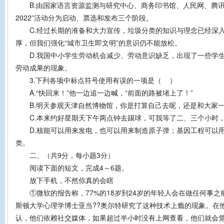
B.由国家语言资源监测与研究中心、商务印书馆、人民网、腾讯
2022”活动分为启动、票选和发布三个阶段。
C.经过长期的准备和大力宣传，垃圾分类的知识与理念已经深入
厚，但我们强化“城市卫生即文明”的意识仍不能放松。
D.我国中小学生劳动机会减少、劳动意识缺乏，出现了一些学生
劳动成果的现象。
3.下列各项中标点符号使用有误的一项是（ ）
A.“快回来！”他一边追一边喊，“前面的路被堵上了！”
B.明天参观天津自然博物馆，你是打算自己去呢，还是和大家
C.本来约好星期天下午两点钟去踢球，可我等了二、三个小时
D.核能可以用来发电，也可以用来制造原子弹；基因工程可以用
类。
二、（共9分，每小题3分）
阅读下面的短文，完成4～6题。
放下手机，不然你真的会瞎
①微软的报告称，77%的18岁到24岁的年轻人会在做任何事之
斯顿大学心理学博士亚当??奥尔特研究了这种技术上瘾的现象。在他
认，他们依赖社交媒体，如果超过半小时没有上网查看，他们就会