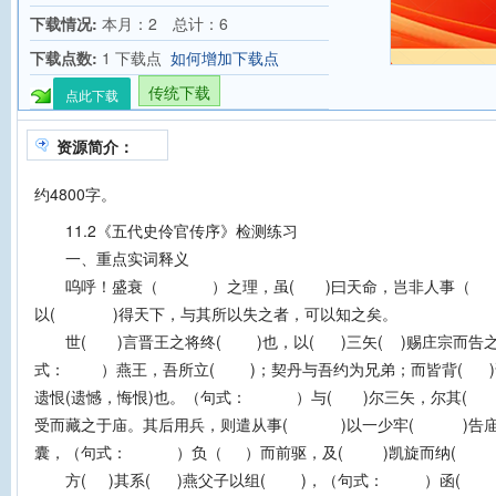
下载情况:
本月：2 总计：6
下载点数:
1 下载点
如何增加下载点
传统下载
点此下载
资源简介：
约4800字。
11.2《五代史伶官传序》检测练习
一、重点实词释义
呜呼！盛衰（ ）之理，虽( )曰天命，岂非人事（
以( )得天下，与其所以失之者，可以知之矣。
世( )言晋王之将终( )也，以( )三矢( )赐庄宗而告之
式： ）燕王，吾所立( )；契丹与吾约为兄弟；而皆背( 
遗恨(遗憾，悔恨)也。（句式： ）与( )尔三矢，尔其( 
受而藏之于庙。其后用兵，则遣从事( )以一少牢( )告
囊，（句式： ）负（ ）而前驱，及( )凯旋而纳( 
方( )其系( )燕父子以组( )，（句式： ）函( 