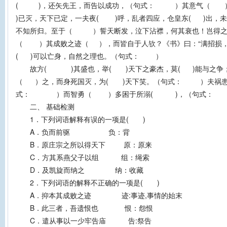
( )，还矢先王，而告以成功，（句式： ）其意气（ 
)已灭，天下已定，一夫夜( )呼，乱者四应，仓皇东( )出，
不知所归。至于（ ）誓天断发，泣下沾襟，何其衰也！岂得之
（ ）其成败之迹（ ），而皆自于人欤？《书》曰：“满招损，
( )可以亡身，自然之理也。（句式： ）
故方( )其盛也，举( )天下之豪杰，莫( )能与之争；
（ ）之，而身死国灭，为( )天下笑。（句式： ）夫祸患
式： ）而智勇（ ）多困于所溺( )，（句式： 
二、 基础检测
1．下列词语解释有误的一项是( )
A．负而前驱 负：背
B．原庄宗之所以得天下 原：原来
C．方其系燕父子以组 组：绳索
D．及凯旋而纳之 纳：收藏
2．下列词语的解释不正确的一项是( )
A．抑本其成败之迹 迹:事迹,事情的始末
B．此三者，吾遗恨也 恨：怨恨
C．遣从事以一少牢告庙 告:祭告