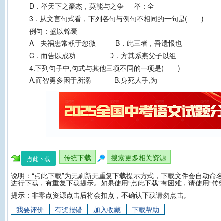
D．举天下之豪杰，莫能与之争 举：全
3．从文言句式看，下列各句与例句不相同的一句是( )
例句：盛以锦囊
A．夫祸患常积于忽微 B．此三者，吾遗恨也
C．而告以成功 D．方其系燕父子以组
4.下列句子中,句式与其他三项不同的一项是( )
A.而智勇多困于所溺 B.身死人手,为
传统下载
搜索更多相关资源
点此下载
说明：“点此下载”为无刷新无重复下载提示方式，下载文件会自动命名
进行下载，有重复下载提示。如果使用“点此下载”有困难，请使用“传
提示：非零点资源点击后将会扣点，不确认下载请勿点击。
我要评价
有奖报错
加入收藏
下载帮助