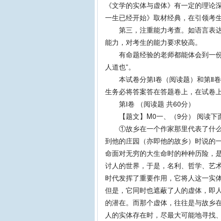
《文学的实体与虚体》有一定的理论
一生已经开始》取材经典，在引领考
第三，注重能力考查。如语言表达“
能力，对考生的能力要求较高。
有命题经验的老师都能体会到一份高
人道也”。
本试卷分第Ⅰ卷（阅读题）和第Ⅱ卷（
生务必将答案答在答题卷上，在试卷
第Ⅰ卷 （阅读题 共60分）
【题文】M0一、（9分） 阅读下面
①故乡在一个作家那里代表了什么呢
到他的庄园（亦即他的故乡）时说的
命面对无穷的大生命时的种种历险，
讨人的世界，于是，名利、哲学、艺
时代发挥了重要作用，它将人这一实
但是，它同时也遮蔽了人的虚体，即
的潜在。而那个虚体，往往是与故乡
人的实体存在时，尽最大可能地寻找