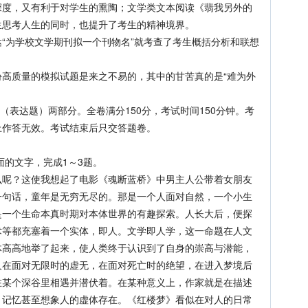
深度，又有利于对学生的熏陶；文学类文本阅读《翡我另外的
生思考人生的同时，也提升了考生的精神境界。
为学校文学期刊拟一个刊物名”就考查了考生概括分析和联想
质量的模拟试题是来之不易的，其中的甘苦真的是“难为外
表达题）两部分。全卷满分150分，考试时间150分钟。考
上作答无效。考试结束后只交答题卷。
的文字，完成1～3题。
？这使我想起了电影《魂断蓝桥》中男主人公带着女朋友
一句话，童年是无穷无尽的。那是一个人面对自然，一个小生
是一个生命本真时期对本体世界的有趣探索。人长大后，便探
术等都充塞着一个实体，即人。文学即人学，这一命题在人文
体高高地举了起来，使人类终于认识到了自身的崇高与潜能，
人在面对无限时的虚无，在面对死亡时的绝望，在进入梦境后
在某个深谷里相遇并潜伏着。在某种意义上，作家就是在描述
、记忆甚至想象人的虚体存在。《红楼梦》看似在对人的日常