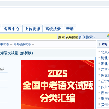
备课中心
上传资源
高级搜索
帮助
如何搜索？
高中试卷
→
高考模拟试卷
→
本月
北京
联考语文试题（解析版）
河北
湖北
拟试
江西
黑龙
辽宁
四川
湖南
重庆
贵州