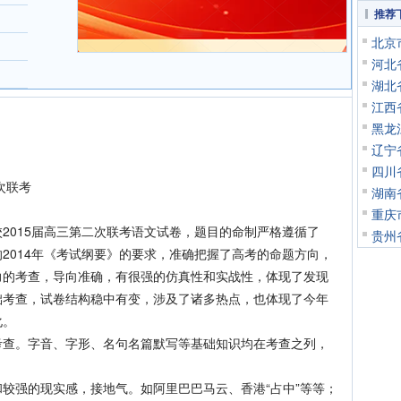
推荐
北京
河北
湖北
江西
黑龙
辽宁
四川
次联考
湖南
重庆
015届高三第二次联考语文试卷，题目的命制严格遵循了
贵州
2014年《考试纲要》的要求，准确把握了高考的命题方向，
力的考查，导向准确，有很强的仿真性和实战性，体现了发现
础考查，试卷结构稳中有变，涉及了诸多热点，也体现了今年
化。
。字音、字形、名句名篇默写等基础知识均在考查之列，
强的现实感，接地气。如阿里巴巴马云、香港“占中”等等；