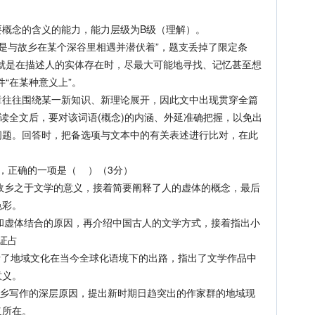
念的含义的能力，能力层级为B级（理解）。
是与故乡在某个深谷里相遇并潜伏着”，题支丢掉了限定条
作家就是在描述人的实体存在时，尽最大可能地寻找、记忆甚至想
“在某种意义上”。
往围绕某一新知识、新理论展开，因此文中出现贯穿全篇
通读全文后，要对该词语(概念)的内涵、外延准确把握，以免出
问题。回答时，把备选项与文本中的有关表述进行比对，在此
正确的一项是（ ）（3分）
乡之于文学的意义，接着简要阐释了人的虚体的概念，最后
色彩。
虚体结合的原因，再介绍中国古人的文学方式，接着指出小
证占
了地域文化在当今全球化语境下的出路，指出了文学作品中
意义。
写作的深层原因，提出新时期日趋突出的作家群的地域现
义所在。