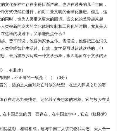
类的文化多样性存在变得日渐严峻。也许在过去的几千年间，
一种方式仍然在进行，如对工业文明的全球化推进。但是，这
祉的同时，也为人类带来更大的困境。当文化的差异越来越
是人类被新的庞大的文化体制复制和工具化的时期，尤其是人
。在这样的境遇下，又学能做点什么？
。贾平凹说，他要为家乡立传。雪漠说，他要把正在消失
，人类曾经如此生活过。自然，文学是可以超越这些的，但
深思，最后将故乡写成一种文学形象，永久地留存于文学的天
。
报》，有删改）
的理解，不正确的一项是（ ）（3分）
的，指的是人面对死亡时候的绝望，在进入梦境之后的潜
存在时尽力去找寻、记忆甚至去想象的对象。它与故乡在某
，在中国是道的另一面存在，在中国文学中，它在《红楼梦》
得益彰、相辅相成，这与中国古人讲究物我两忘、天人合一