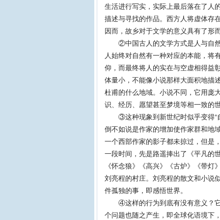
生活进行写实，实际上最后落在了人
描述与寻找的作品。西方人将虚体存在
因而，故乡对于文学的意义具有了形
②中国古人的文学方式是人与自然的
人始终对自然有一种对应的本能，将
仰，而最终将人的实在与空虚相得益
体量小，不能像小说那样大面积地描
杜甫的什么地域。小说不同，它用庞
识、经历、愿望甚至梦境等相一致的
③这种现象到新世纪时似乎变得“自
倒不如说是作家的增加使作家群和地
一个西部作家的影子都未掠过，但是
一段时间，先是路遥捧出了《平凡的
《怀念狼》《高兴》《古炉》《带灯
刘亮程的村庄。刘亮程的散文和小说
件孤独的事，即感悟世界。
④这样的行为到底有没有意义？它能
个问题也随之产生，即全球化语境下