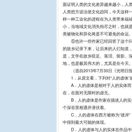
面证明人类的文化差异越来越小，人
人类想方设法使文化趋同，今天这样
样一种工业化的进程在为人类带来福
小，当地域文化消失殆尽之时，也就
类被物化和异化将是不可避免的命运
⑤也许一些作家已经回答了这个问越
的故乡记录下来，让后来的人们知道
是，文学在故乡驻足、落泪、留影、
地，也是极其伟大的，尤其是在今天
（选自2013年7月30日《光明日
1．从原文看，下列对“人的虚体”
A．人的虚体是相对于人的实体而言
在，在面对无限时的虚无。
B．人的虚体是作家在描述人的实体
个深谷里相遇并潜伏着。
C．人的虚体在西方被称为“彼岸”
中得到最大可能的体现。
D．人的虚体与人的实体在作品中相