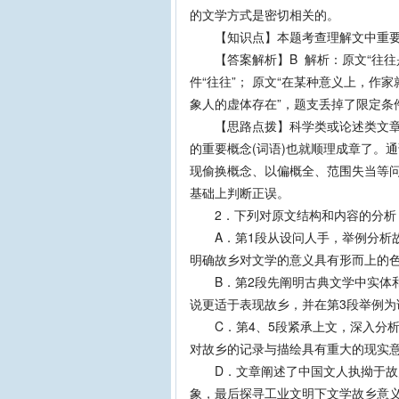
的文学方式是密切相关的。
【知识点】本题考查理解文中重要概
【答案解析】B 解析：原文“往往
件“往往”； 原文“在某种意义上，
象人的虚体存在”，题支丢掉了限定条件
【思路点拨】科学类或论述类文章往
的重要概念(词语)也就顺理成章了。
现偷换概念、以偏概全、范围失当等
基础上判断正误。
2．下列对原文结构和内容的分析，
A．第1段从设问人手，举例分析故
明确故乡对文学的意义具有形而上的
B．第2段先阐明古典文学中实体和
说更适于表现故乡，并在第3段举例为
C．第4、5段紧承上文，深入分析
对故乡的记录与描绘具有重大的现实
D．文章阐述了中国文人执拗于故乡
象，最后探寻工业文明下文学故乡意