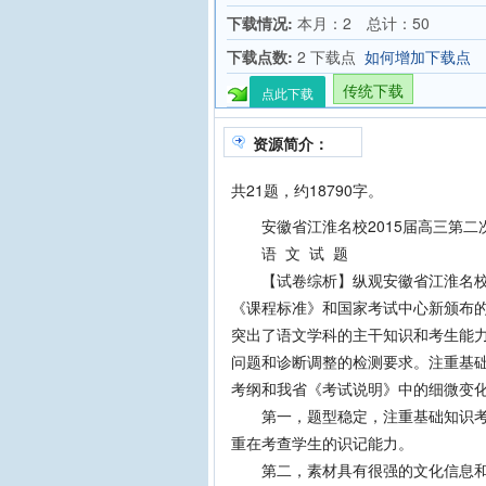
下载情况:
本月：2 总计：50
下载点数:
2 下载点
如何增加下载点
传统下载
点此下载
资源简介：
共21题，约18790字。
安徽省江淮名校2015届高三第二
语 文 试 题
【试卷综析】纵观安徽省江淮名校2
《课程标准》和国家考试中心新颁布的
突出了语文学科的主干知识和考生能
问题和诊断调整的检测要求。注重基
考纲和我省《考试说明》中的细微变
第一，题型稳定，注重基础知识考查
重在考查学生的识记能力。
第二，素材具有很强的文化信息和较