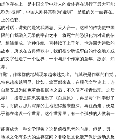
的虚体存在上，是中国文学中对人的虚体存在进行了最大可能
称为“彼岸”，中国人则将其称为“虚境”，是道的另一面存在。
而上的色彩。
对话，讲究的是物我两忘、天人合一。这样的传统使中国
有限的自我融入无限的宇宙之中，将死亡的恐惧化为对道的信
彰、相辅相成。这种传统一直持续了上千年。也许因为诗歌的
述故乡，所以在古典诗歌中，我们很少听说李白的什么地方或
大的文字创造了一个世界，一个与那个作家的童年、故乡、知
世界。
觉”，作家群的地域现象越来越突出。与其说是作家的自觉，
域特色越来越明显。比如，拿西部来说，在现代文学史上，连
，自延安成为红色革命根据地之后，不久便有柳青出现。之后
世界》，接着是陈忠实推出了《白鹿原》，再是贾平凹奉献了
》等，将陕西那片深厚的土地挖得越来越深。再往西走，便是
似乎都在建设一个世界。这个世界里，有一个孤独的人做着一
否成为一种文学现象？这是值得思考的向题。但是，另一
，地域文化有多大的生存空间？非物质文化遗产保护运动从反