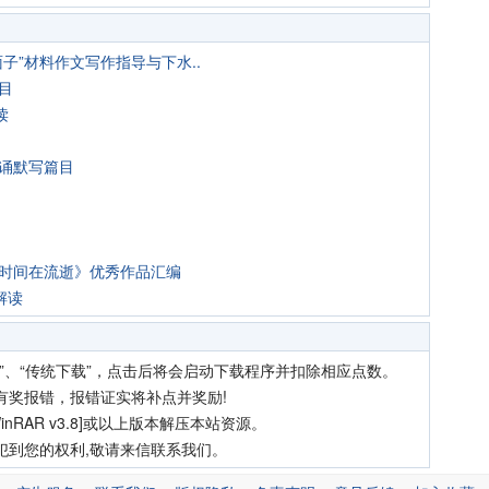
面子”材料作文写作指导与下水..
目
读
背诵默写篇目
《时间在流逝》优秀作品汇编
解读
”、“传统下载”，点击后将会启动下载程序并扣除相应点数。
有奖报错，报错证实将补点并奖励!
nRAR v3.8]或以上版本解压本站资源。
犯到您的权利,敬请来信联系我们。