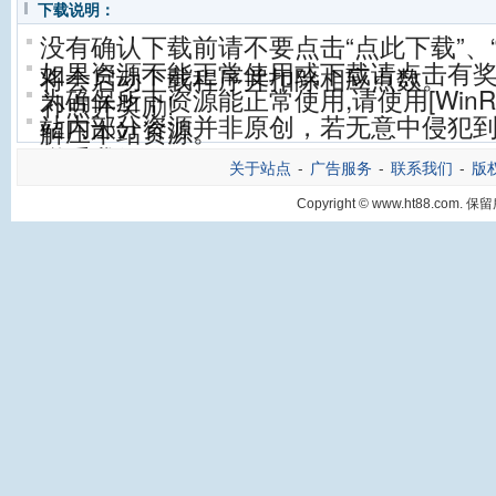
下载说明：
没有确认下载前请不要点击“点此下载”、
如果资源不能正常使用或下载请点击有
将会启动下载程序并扣除相应点数。
为确保所下资源能正常使用,请使用[WinRA
补点并奖励!
站内部分资源并非原创，若无意中侵犯到
解压本站资源。
联系我们。
关于站点
-
广告服务
-
联系我们
-
版
Copyright © www.ht88