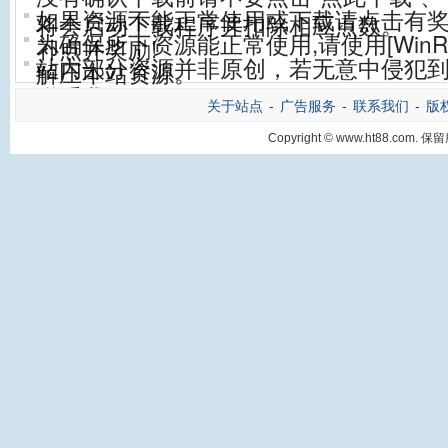
如果资源不能正常使用或下载请点击有
将会启动下载程序并扣除相应点数。
为确保所下资源能正常使用,请使用[WinRA
补点并奖励!
站内部分资源并非原创，若无意中侵犯到
解压本站资源。
联系我们。
关于站点
-
广告服务
-
联系我们
-
版
Copyright © www.ht88