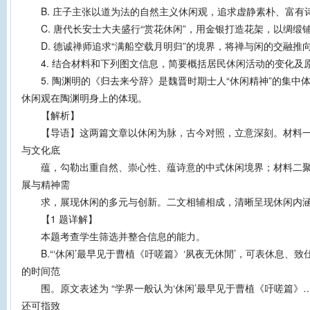
B. 庄子主张以道为法的自然主义休闲观，追求虚静素朴、富有
C. 唐代长安士大夫盛行“赏花休闲”，用金银打造花架，以绸缎
D. 德诚禅师追求“满船空载月明归”的境界，将禅与闲的交融推
4. 结合材料和下列图文信息，简要概括居民休闲活动的变化及
5. 陶渊明的《归去来兮辞》是魏晋时期士人“休闲精神”的集中
休闲观在陶渊明身上的体现。
【解析】
【导语】这两篇文章以休闲为脉，古今对照，立意深刻。材料一
与文化底
蕴，勾勒出重自然、崇心性、蕴诗意的中式休闲境界；材料二聚
展与精神需
求，展现休闲的多元与创新。二文相辅相成，清晰呈现休闲内涵
【1 题详解】
本题考查学生筛选并整合信息的能力。
B.“‘休闲’最早见于曹植《吁嗟篇》‘夙夜无休閒’，可表休息、致
的时间范
围。原文表述为 “学界一般认为‘休闲’最早见于曹植《吁嗟篇》
还可指致