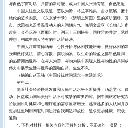
与自然宇宙对话、共情的新可能，成为中国人张弛有道、自然逍遥
中国人注重文以载道，艺以为游，将兰亭雅集、曲水流觞、赌书
绝伦的艺术实践。《东京梦华录》《清明上河图》里的茶坊酒肆、
市、戏园都充盈着温暖动人的人间烟火气。晚明文震亨《长物志》
趣事；金圣叹评《西厢》时，列三十三则快事，同样雅俗共赏，承载
理想，构成中国人特有的生活辩证法。
中国人注重道德涵养、心性开悟与休闲技能培养，做好休闲的加
强调做好减法，清心寡欲、摆脱物累，以生命的轻盈之姿昂然世间；
的热情拥抱世界，在与人为善、与物为娱中实现人性与物性的共同
伟力中展示生活与世界的圆融自得、生生不息。
（摘编自赵玉强《中国传统休闲观念与生活追求》）
材料二：
随着社会经济快速发展和人民生活水平不断提升，涵盖文化、体
动，日益成为国民美好生活不可或缺的重要内容。据中国旅游研究院
阶段国民对健康和心理疗愈的需求显著增强，越来越多的人认同并践
更加注重利用闲暇时间进行自我调适和放松，追求更加健康、积极
通勤
1. 下列对材料一相关内容的理解和分析，不正确的一项是（ 