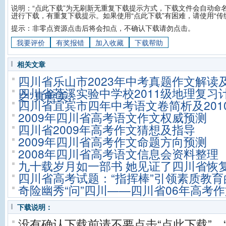
说明：“点此下载”为无刷新无重复下载提示方式，下载文件会自动命名
进行下载，有重复下载提示。如果使用“点此下载”有困难，请使用“传
提示：非零点资源点击后将会扣点，不确认下载请勿点击。
我要评价
有奖报错
加入收藏
下载帮助
相关文章
四川省乐山市2023年中考真题作文解读
四川省苍溪实验中学校2011级地理复习
之“真善美..
四川省宜宾市四年中考语文卷简析及201
2009年四川省高考语文作文权威预测
四川省2009年高考作文猜想及指导
2009年四川省高考作文命题方向预测
2008年四川省高考语文信息会资料整理
九十载岁月如一部书 她见证了四川省恢
四川省高考试题：“指挥棒”引领素质教育
奇险幽秀“问”四川——四川省06年高考
下载说明：
没有确认下载前请不要点击“点此下载”、