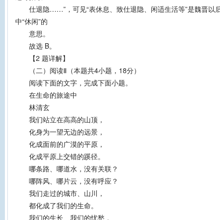
仕退隐……”，可见“表休息、致仕退隐、闲适生活等”是魏晋以后
中“休闲”的
意思。
故选 B。
【2 题详解】
（二）阅读Ⅱ（本题共4小题，18分）
阅读下面的文字，完成下面小题。
在生命的旅途中
林清玄
我们站立在高高的山顶，
化身为一望无边的远景，
化成面前的广漠的平原，
化成平原上交错的蹊径。
哪条路、哪道水，没有关联？
哪阵风、哪片云，没有呼应？
我们走过的城市、山川，
都化成了我们的生命。
我们的生长、我们的忧愁，