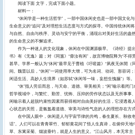
阅读下面 文字，完成下面小题。
材料一：
“休闲学是一种生活哲学”，一部中国休闲史也是一部中国文化与
生命意义的“追问”及对理想生活态度与方式的探寻。中国传统休闲
与自然、自由与秩序、灵动与安宁的平衡，涌现出对美好生活的盎
的生命意义的不懈追求。
作为一种迷人的文化现象，休闲在中国渊源极早。《诗经》提出“
书》有《无逸》篇；对《同簋》“毋汝有闲”，故宫博物院释为“不得
甚早。学界一般认为“休闲”最早见于曹植《吁嗟篇》“夙夜无休閒（同
间。魏晋以后，“休闲”一词使用率大增，可为名词、动词、形容词
闲适生活、高妙人生境界（如苏轼“休闲等一味，妄想生愧腼”）等。
“休”指人劳后而息，与天命、道德、审美相关；“闲”喻示着闭门
哲学视域中，与繁忙、勤苦、忧怖、压抑的劳作状态以及无所事事
闲喻示着人超脱约束性因素而获得相对自由美好的生活，它浸透着
心状态的关照，是氤氲着道德、审美与诗性气息的人的理想存在方
在中国人眼中，休闲是人与宇宙节律的共鸣，春生夏长、秋收冬
话”。人们可以在青青翠竹、郁郁黄花间了悟人生真谛，在俯仰天地
草、东篱采菊、烟波垂钓，就是人生的意义。“江山风月，本无常主