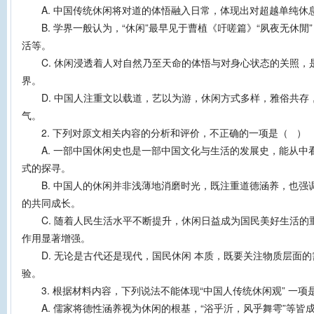
A. 中国传统休闲将对道的体悟融入日常，体现出对超越单纯休
B. 学界一般认为，“休闲”最早见于曹植《吁嗟篇》“夙夜无休閒
活等。
C. 休闲浸透着人对自然乃至天命的体悟与对身心状态的关照，
界。
D. 中国人注重文以载道，艺以为游，休闲方式多样，雅俗共存
气。
2. 下列对原文相关内容的分析和评价，不正确的一项是（ ）
A. 一部中国休闲史也是一部中国文化与生活的发展史，能从中
式的探寻。
B. 中国人的休闲并非浅薄地消磨时光，既注重道德涵养，也强
的共同成长。
C. 随着人民生活水平不断提升，休闲日益成为国民美好生活的
作用显著增强。
D. 无论是古代还是现代，国民休闲 本质，既要关注物质层面的
验。
3. 根据材料内容，下列说法不能体现“中国人传统休闲观” 一项
A. 儒家将德性涵养视为休闲的根基，“浴乎沂，风乎舞雩”等皆