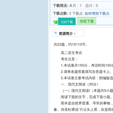
下载情况:
本月：1 总计：3
下载点数:
3 下载点
如何增加下载点
传统下载
点此下载
资源简介：
共23题，约15110字。
高二语文考试
考生注意：
1.本试卷共150分，考试时间150
2.请将各题答案填写在答题卡上
3.本试卷主要考试内容：部编版选
一、现代文阅读（35分）
（一）现代文阅读Ⅰ（本题共5小题
阅读下面的文字，完成下面小题
雨本是自然界普通、寻常的事物，但
象。诗圣杜甫说“片云头上黑，应是雨