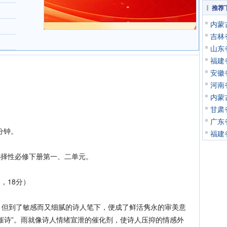
推荐
内蒙
吉林
山东
福建
安徽
河南
内蒙
甘肃
广东
分钟。
福建
。
择性必修下册第一、二单元。
，18分）
。
到了敏感而又细腻的诗人笔下，便成了鲜活隽永的审美意
催诗”。雨就像诗人情绪宣泄的催化剂，使诗人压抑的情感外