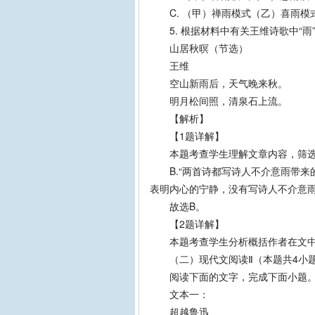
C. （甲）禅雨模式（乙）喜雨模式
5. 根据材料中有关王维诗歌中“雨
山居秋暝（节选）
王维
空山新雨后，天气晚来秋。
明月松间照，清泉石上流。
【解析】
【1题详解】
本题考查学生理解文章内容，筛选
B.“两首诗都写诗人不介意雨带来
表明内心的宁静，没有写诗人不介意
故选B。
【2题详解】
本题考查学生分析概括作者在文中
（二）现代文阅读Ⅱ（本题共4小题
阅读下面的文字，完成下面小题
文本一：
超越鲁迅