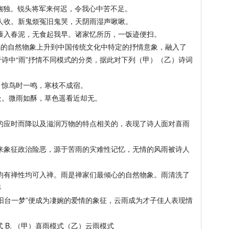
幽独。锐头将军来何迟，令我心中苦不足。
人收。新鬼烦冤旧鬼哭，天阴雨湿声啾啾。
藜入春泥，无食起我早。诸家忆所历，一饭迹便扫。
感的自然物象上升到中国传统文化中特定的抒情意象，融入了
诗中“雨”抒情不同模式的分类，据此对下列（甲）（乙）诗词
惊鸟时一鸣，寒枝不成宿。
。微雨如酥，草色遥看近却无。
应时而降以及滋润万物的特点相关的，表现了诗人面对喜雨
象征政治险恶，源于苦雨的灾难性记忆，无情的风雨被诗人
有禅性均可入禅。雨是禅家们最倾心的自然物象。雨清洗了
界
阳台一梦”便成为凄婉的爱情的象征，云雨成为才子佳人表现情
 B. （甲）喜雨模式（乙）云雨模式