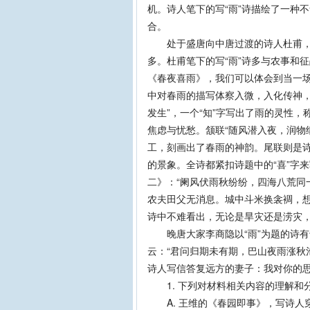
机。诗人笔下的写“雨”诗描绘了一种
合。
处于盛唐向中唐过渡的诗人杜甫，其
多。杜甫笔下的写“雨”诗多与农事和
《春夜喜雨》，我们可以体会到当一
中对春雨的描写体察入微，入化传神，
发生”，一个“知”字写出了雨的灵性，
焦虑与忧愁。颔联“随风潜入夜，润物细
工，刻画出了春雨的神韵。尾联则是
的景象。全诗都紧扣诗题中的“喜”字
二》：“阑风伏雨秋纷纷，四海八荒同
农夫田父无消息。城中斗米换衾裯，想
诗中不难看出，无论是旱灾还是涝灾
晚唐大家李商隐以“雨”为题的诗有十
云：“君问归期未有期，巴山夜雨涨秋
诗人写信答复远方的妻子：我对你的
1. 下列对材料相关内容的理解和
A. 王维的《春园即事》，写诗人