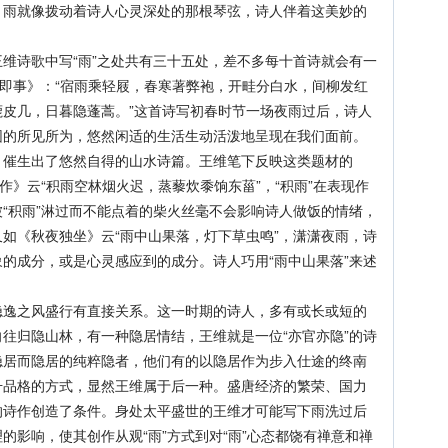
。雨就像拨动着诗人心灵深处的那根琴弦，诗人伴着这美妙的
诗歌中写“雨”之处共有三十五处，差不多每十首诗就会有一
园即事》：“宿雨乘轻屐，春寒著弊袍，开畦分白水，间柳发红
皮几，日暮隐蓬蒿。”这首诗写初春时节一场夜雨过后，诗人
园的所见所为，悠然闲适的生活生动活泼地呈现在我们面前。
，催生出了悠然自得的山水诗篇。王维笔下反映这类题材的
作》云“积雨空林烟火迟，蒸藜炊黍饷东菑”，“积雨”在表现作
“积雨”淋过而不能点着的柴火丝毫不会影响诗人做饭的情绪，
如《秋夜独坐》云“雨中山果落，灯下草虫鸣”，潇潇夜雨，诗
的成分，或是心灵感应到的成分。诗人巧用“雨中山果落”来述
之风盛行有直接关系。这一时期的诗人，多有或长或短的
往归隐山林，有一种隐居情结，王维就是一位“亦官亦隐”的诗
隐居而隐居的纯粹隐者，他们有的以隐居作为步入仕途的终南
升品格的方式，显然王维属于后一种。盛唐经济的繁荣、国力
的诗作创造了条件。身处太平盛世的王维才可能写下雨洗过后
的影响，使其创作从观“雨”方式到对“雨”心态都饶有禅意和禅