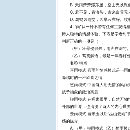
B. 天雨萧萧滞茅屋，空山无以慰
C. 君不见，青海头，古来白骨无
D. 鸡鸣风雨交，久旱云亦好。杖
4. “雨”从一种不带有任何主观情
诗人独特的情感体验。下表是学者对于
判断正确的一项是（ ）
（甲）冷晕侵残烛，雨声在深竹。
（乙）莺初解语，最是一年春好处
名称 特点
喜雨模式 喜雨的情感模式是与雨的
降临时的一种欣喜之情
愁雨模式 中国诗人用无情的风雨来
赋予抽象的政治寓意
禅雨模式 在禅家眼里，自然万物均
外部的世界，也清洗了诗人的内心世
云雨模式 自宋玉以后“巫山云雨”“
感的媒介
A. （甲）禅雨模式（乙）愁雨模式