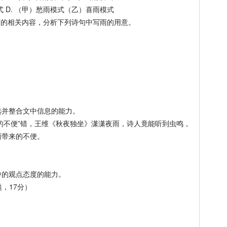
 D. （甲）愁雨模式（乙）喜雨模式
”的相关内容，分析下列诗句中写雨的用意。
并整合文中信息的能力。
的不便”错，王维《秋夜独坐》潇潇夜雨，诗人竟能听到虫鸣，
雨带来的不便。
的观点态度的能力。
，17分）
。