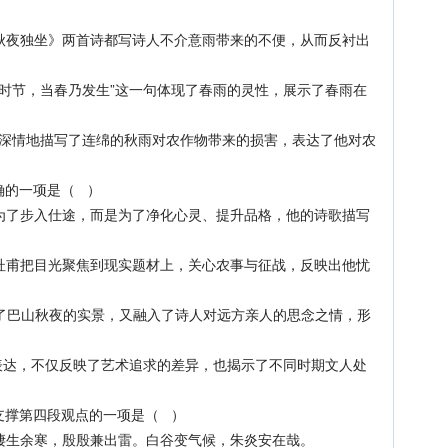
秋夜独坐》两首诗都写诗人不介意雨带来的不便，从而反衬出
时节，当春乃发生”这一句体现了春雨的灵性，展示了春雨在
中深情地描写了连绵的秋雨对农作物带来的损害，表达了他对农
确的一项是（ ）
为了步入仕途，而是为了净化心灵、提升品格，他的诗歌描写
杜甫把目光聚焦到现实题材上，关心农事与征战，反映出他忧
了巴山秋夜的实景，又融入了诗人对远方亲人的思念之情，形
表达，不仅反映了艺术追求的差异，也揭示了不同时期文人处
支撑第四段观点的一项是（ ）
凄生余寒，殷殷兼出雷。白谷变气候，朱炎安在哉。