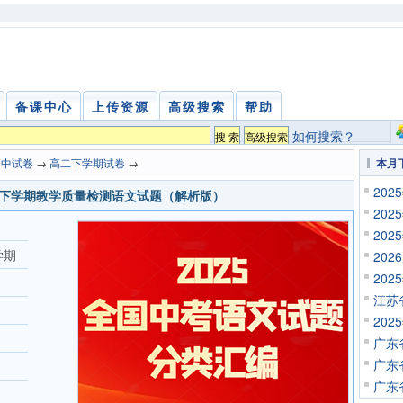
备课中心
上传资源
高级搜索
帮助
如何搜索？
高中试卷
→
高二下学期试卷
→
本月
20
高二下学期教学质量检测语文试题（解析版）
20
20
学期
20
20
江苏
20
广东
广东
广东