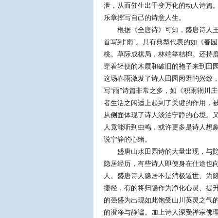
泄，从而催生出千变万化的动人诗篇
乐章挥写自己的诗意人生。
根据《全唐诗》可知，盛唐诗人王维
首写到“雨”。具有典型代表的如《春
桃。草际成棋局，林端举桔槹。还持鹿
穿着轻便的木屐和破旧的袍子来到田
这场春雨激发了诗人田园闲逛的兴致
写“雨”诗篇非常之多，如《积雨辋川庄
者生活之闲适上起到了关键的作用，被
从侧面体现了诗人淡泊宁静的心境。又
人竟能听到虫鸣，或许更多是诗人想象
说宁静的心绪。
盛唐山水田园诗的大量出现，与隐逸
隐居经历，有些诗人即便身在仕途也向
人。盛唐诗人隐居不是消极遁世、为
捷径，有的将归隐作为净化心灵、提
的强盛为出现如此饱受山川英灵之气
的澄净与静谧。加上诗人深受禅宗佛理