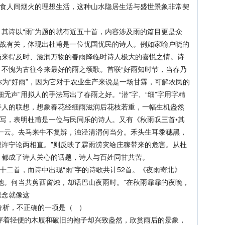
不食人间烟火的理想生活，这种山水隐居生活与盛世景象非常契
诗以“雨”为题的就有近五十首，内容涉及雨的篇目更是众
征战有关，体现出杜甫是一位忧国忧民的诗人。例如家喻户晓的
场来得及时、滋润万物的春雨降临时诗人极大的喜悦之情。诗
不愧为古往今来最好的雨之颂歌。首联“好雨知时节，当春乃
称为“好雨”，因为它对于农业生产来说是一场甘霖，可解农民的
无声”用拟人的手法写出了春雨之好。“潜”字、“细”字用字精
诗人的联想，想象春花经细雨滋润后花枝若重，一幅生机盎然
来写，表明杜甫是一位与民同乐的诗人。又有《秋雨叹三首•其
一云。去马来牛不复辨，浊泾清渭何当分。禾头生耳黍穗黑，
许宁论两相直。”则反映了霖雨涝灾给庄稼带来的危害。从杜
，都成了诗人关心的话题，诗人与百姓同甘共苦。
二首，而诗中出现“雨”字的诗歌共计52首。《夜雨寄北》
池。何当共剪西窗烛，却话巴山夜雨时。”在秋雨霏霏的夜晚，
思念就像这
分析，不正确的一项是（ ）
穿着轻便的木屐和破旧的袍子却兴致盎然，欣赏雨后的景象，