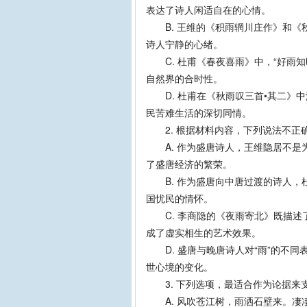
表达了诗人闲适自在的心情。
B. 王维的《积雨辋川庄作》和《
诗人宁静的心绪。
C. 杜甫《春夜喜雨》中，“好雨知
自然界的合时性。
D. 杜甫在《秋雨叹三首•其二》
民苦难生活的深切同情。
2. 根据材料内容，下列说法不正
A. 作为盛唐诗人，王维隐居不是
了盛唐经济的繁荣。
B. 作为盛唐向中唐过渡的诗人，
国忧民的情怀。
C. 李商隐的《夜雨寄北》既描述
成了虚实相生的艺术效果。
D. 盛唐与晚唐诗人对“雨”的不同
世心境的变化。
3. 下列选项，最适合作为论据来
A. 风吹苍江树，雨洒石壁来。凄