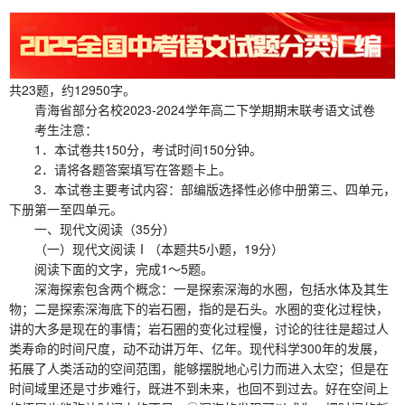
共23题，约12950字。
青海省部分名校2023-2024学年高二下学期期末联考语文试卷
考生注意：
1．本试卷共150分，考试时间150分钟。
2．请将各题答案填写在答题卡上。
3．本试卷主要考试内容：部编版选择性必修中册第三、四单元，
下册第一至四单元。
一、现代文阅读（35分）
（一）现代文阅读Ⅰ（本题共5小题，19分）
阅读下面的文字，完成1～5题。
深海探索包含两个概念：一是探索深海的水圈，包括水体及其生
物；二是探索深海底下的岩石圈，指的是石头。水圈的变化过程快，
讲的大多是现在的事情；岩石圈的变化过程慢，讨论的往往是超过人
类寿命的时间尺度，动不动讲万年、亿年。现代科学300年的发展，
拓展了人类活动的空间范围，能够摆脱地心引力而进入太空；但是在
时间域里还是寸步难行，既进不到未来，也回不到过去。好在空间上