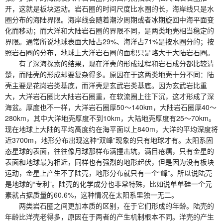
开，这就是板块运动。岩石圈的时间尺度比水圈的长，海岸线只是水
圈分布的海陆界限。海岸线会随着潮汐周期或者冰期旋回中海平面变
化而移动；而大洋和大陆岩石圈的界限不同，是两类地壳相当稳定的
界限。通常所说地球表面大陆占29%、海洋占71%是按水圈分的；按
照岩石圈的分布，地球上大洋岩石圈的面积只是略大于大陆岩石圈。
有了深海探索的结果，现在洋壳的形成过程和岩石成分都比较清
楚，而陆壳的形成却要复杂得多。原因在于这两类地壳十分不同：陆
壳主要是花岗岩类基底，而洋壳是玄武岩类基底。因为玄武岩比重
大，大洋岩石圈比大陆岩石圈重，在软流圈上往下沉，这才形成了深
海盆。厚度也不一样，大洋岩石圈厚50～140km，大陆岩石圈厚40～
280km，其中大洋地壳厚度不到10km，大陆地壳厚度有25～70km。
现在地球上大陆的平均高度约在海平面以上840m，大洋的平均深度将
近3700m，地形分布出现这种“双峰”现象的只有地球才有。太阳系固
态星球的表面，往往像月球那样布满撞击坑，满目疮痍，只有金星的
表面和地球最为相近，同样也有强烈的地形起伏，但是因为没有板块
运动，金星上产生不了陆壳，地形分布就只有一个“峰”。所以说陆壳
是地球的“专利”。陆壳的化学成分也非常特殊，比如说单单硅一个元
素就占据质量的60.6%，这种情况在太阳系里独一无二。
两类岩石圈之间更加本质的区别，在于它们形成的年龄。陆壳的
年龄比洋壳老得多，原因在于两者的产生机制根本不同。洋壳的产生