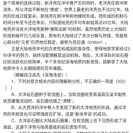
是个简单的连续过程，新洋壳在洋中脊产生的同时，老洋壳在俯冲带
消失，所以洋盆不断地在“换底”，世界上最老的洋壳也不过2亿年。陆
壳的形成过程复杂，新陆壳在俯冲带和地幔柱形成，而形成的机制与
时间分布至今还在争论，只知道陆壳的平均年龄就高达22亿年。大陆
地壳并没有大洋地壳那种“推陈出新”的机制，虽然地质历史上大陆的
形成和破坏已几经反复，原有的大陆经过了多次分解与拼接，但是核
心部分的“元老”仍然地位稳定，被称为克拉通（craton）。
正是大陆地壳年代的古老性和成因的复杂性，使得地质学家经过2
00多年的努力，始终没能理解其运动机制。相反，大洋深处的岩石圈
比较活跃也比较简单，半个多世纪深海地质的新发现，就解答了大陆
地质中令人长期困惑的百年难题。
（摘编自汪品先《深海浅说》）
1．下列对原文相关内容的理解和分析，不正确的一项是（3分）
（ ）
A．大洋岩石圈附于软流圈上，当软流圈经受高温高压呈半黏性
状态缓慢流动时，岩石圈也随之“漂移”。
B．从大西洋的洋中脊入手发现了新的大洋地壳的形成，通过洋
壳的年龄变化可证明海底在扩张，这是“板块学说”的成功。
C．大洋岩石圈比大陆岩石圈重，在软流圈上往下沉而形成了深
海盆，这源于洋壳与陆壳基底的岩石类型不同。