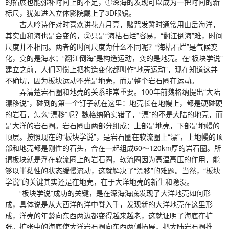
的拓展也能弥补时间上的不足，①深海的发现可以成为一把时间的新
标尺，犹如进入立体影院戴上了3D眼镜。
古人吟诗作对时喜欢讲花卉月亮，赌咒发誓时通常用山岳海洋，
其实山和海也是会变的，②只是“海枯石烂”容易，“翻江倒海”难，时间
尺度并不相同。两者的时间尺度为什么不同呢？“海枯石烂”是气候变
化，变的是海水；“翻江倒海”是构造运动，变的是地壳。在“板块学说”
建立之前，人们习惯上把构造变化都叫作“地壳运动”，现在知道这并
不确切，因为板块运动不光是地壳，而是整个岩石圈在运动。
弄清楚岩石圈和地壳的关系非常重要。100年前魏格纳提出“大陆
漂移说”，碰到的第一个钉子就在这里：地壳长在地幔上，都是硬碰硬
的岩石，怎么“漂移”呢？魏格纳确实错了，“漂”的不是大陆的地壳，而
是大洋的岩石圈。岩石圈由两部分组成：上部是地壳，下部是地幔的
顶层。按照现在的“板块学说”，是岩石圈在软流圈上“漂”，上地幔的顶
部和地壳都是刚性的石头，合在一起组成60～120km厚的岩石圈。所
谓板块就是浮在软流圈上的岩石圈，软流圈因为高温高压的作用，能
够以半黏性的状态缓慢流动，这就解决了“漂移”的难题。当然，“板块
学说”的关键其实还是在地壳，在于大洋地壳的新生和隐没。
“板块学说”成功的关键，是在深海海底发现了大洋地壳如何形
成，具体说是从大西洋的洋中脊入手，发现新的大洋地壳在这里形
成，洋壳的年龄向东西两边都变得越来越老，这就证明了海底在扩
张。扩张中的海底使大洋岩石圈向东西两侧拓展，把大陆岩石圈推