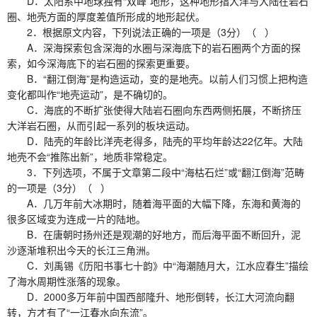
D．太阳系中地球独有“双峰”地形，这种地形指大洋与大陆在岩石
圈、地壳方面的厚度差值所形成的地形起伏。
2．根据原文内容，下列说法正确的一项是（3分）（ ）
A．深海探索包含深海的水圈与深海底下的岩石圈两个方面的探
索，如今深海底下的岩石圈的探索更重要。
B．“翻江倒海”是构造运动，变的是地壳。以前人们习惯上把构造
变化都叫作“地壳运动”，是不确切的。
C．海底的不断扩张使得大陆岩石圈向东西两侧拓展，不断挤压
大洋岩石圈，从而引起一系列的板块运动。
D．陆壳的年龄比洋壳老得多，陆壳的平均年龄达22亿年。大陆
地壳不会“推陈出新”，地质非常稳定。
3．下列选项，不属于文章第二段中“海枯石烂”或“翻江倒海”范畴
的一项是（3分）（ ）
A．几万年前大冰期时，随着海平面的大幅下降，东海和黄海的
很多区域变为连成一片的陆地。
B．在唐朝时扬州还是观潮的好地方，而后海平面不断回升，泥
沙逐渐堆积出今天的长江三角洲。
C．刘禹锡《历阳书事七十韵》中“海潮随月大，江水应春生”描绘
了海水周期性涨落的现象。
D．2000多万年前中国西部隆升、地形倒转，长江大河流向翻
转，方才有了“一江春水向东流”。