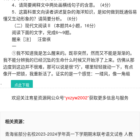
4．请简要阐释文中两处画横线句子的含意。（4分）
5．这篇科普文向读者讲述复杂的海洋知识，是如何做到既通俗易
懂又生动形象的？请简要分析。（6分）
（二）现代文阅读Ⅱ（本题共4小题，16分）
阅读下面的文字，完成6～9题。
醒来［注］ 汪曾祺
一
①我不知道我是怎么醒来的。既非突然，然而又不能是渐渐的。
我不能分辨我的已经沉坠的生命什么时候又开始浮了上来。仿佛从那
边度到这边并不很难，那可以说是很“巧”，哪里轻轻拨动一下，有点
像开一把锁，我重新活了。证实的是一个感觉：一缕风，像一角缎
点此下载
欢迎关注育星资源网公众号
“yxzyw2002”
获取更多信息与服务
相关资源：
青海省部分名校2023-2024学年高一下学期期末联考语文试卷 人教
版..