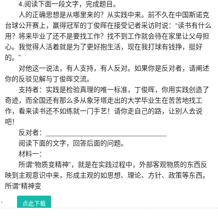
4.阅读下面一段文字，完成题目。
人的正确思想是从哪里来的？从实践中来。前不久在中国斯诺克
台球公开赛上，赢得冠军的丁俊晖在接受记者采访时说：“读书有什么
用？将来毕业了还不是要找工作？找不到工作就会待在家里让父母担
心。我觉得人活着就是为了更好抱生活，现在我打球有钱挣，挺好
的。”
对他这一说法，有人支持，有人反对。如果你是反对者，请阐述
你的反驳见解与丁俊晖交流。
支持者：实践是检验真理的唯一标准，丁俊晖，你用实践创造了
奇迹，而全国还有那么多从象牙塔走出的大学毕业生在苦苦地找工
作，看来读书还不如练就一门手艺！请你走自己的路，让别人去说
吧！
反对者：_______________________________
阅读下面的文字，回答后面的问题。
材料一：
所谓“物质变精神”，就是在实践过程中，外部客观物质的东西反
映到主观意识中来，形成主观的如思想、理论、方针、政策等东西。
所谓“精神变
点此下载