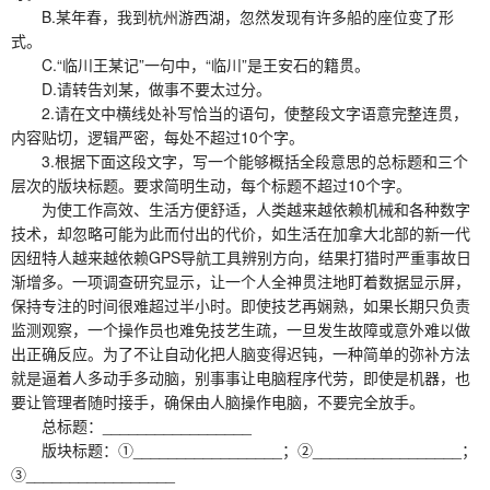
B.某年春，我到杭州游西湖，忽然发现有许多船的座位变了形
式。
C.“临川王某记”一句中，“临川”是王安石的籍贯。
D.请转告刘某，做事不要太过分。
2.请在文中横线处补写恰当的语句，使整段文字语意完整连贯，
内容贴切，逻辑严密，每处不超过10个字。
3.根据下面这段文字，写一个能够概括全段意思的总标题和三个
层次的版块标题。要求简明生动，每个标题不超过10个字。
为使工作高效、生活方便舒适，人类越来越依赖机械和各种数字
技术，却忽略可能为此而付出的代价，如生活在加拿大北部的新一代
因纽特人越来越依赖GPS导航工具辨别方向，结果打猎时严重事故日
渐增多。一项调查研究显示，让一个人全神贯注地盯着数据显示屏，
保持专注的时间很难超过半小时。即使技艺再娴熟，如果长期只负责
监测观察，一个操作员也难免技艺生疏，一旦发生故障或意外难以做
出正确反应。为了不让自动化把人脑变得迟钝，一种简单的弥补方法
就是逼着人多动手多动脑，别事事让电脑程序代劳，即使是机器，也
要让管理者随时接手，确保由人脑操作电脑，不要完全放手。
总标题：_________________
版块标题：①_________________；②_________________；
③_________________