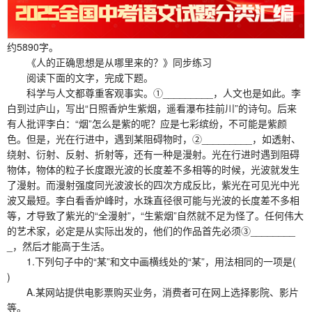
约5890字。
《人的正确思想是从哪里来的？》同步练习
阅读下面的文字，完成下题。
科学与人文都尊重客观事实。①_________，人文也是如此。李
白到过庐山，写出“日照香炉生紫烟，遥看瀑布挂前川”的诗句。后来
有人批评李白：“烟”怎么是紫的呢？应是七彩缤纷，不可能是紫颜
色。但是，光在行进中，遇到某阻碍物时，②_________，如透射、
绕射、衍射、反射、折射等，还有一种是漫射。光在行进时遇到阻碍
物体，物体的粒子长度跟光波的长度差不多相等的时候，光波就发生
了漫射。而漫射强度同光波波长的四次方成反比，紫光在可见光中光
波又最短。李白看香炉峰时，水珠直径很可能与光波的长度差不多相
等，才导致了紫光的“全漫射”，“生紫烟”自然就不足为怪了。任何伟大
的艺术家，必定是从实际出发的，他们的作品首先必须③________
_，然后才能高于生活。
1.下列句子中的“某”和文中画横线处的“某”，用法相同的一项是(
)
A.某网站提供电影票购买业务，消费者可在网上选择影院、影片
等。