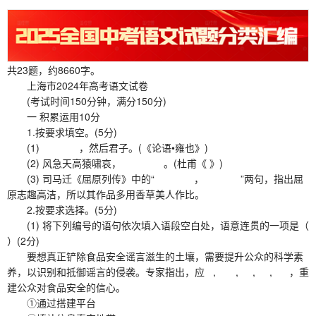
共23题，约8660字。
上海市2024年高考语文试卷
(考试时间150分钟，满分150分)
一 积累运用10分
1.按要求填空。(5分)
(1) ，然后君子。(《论语•雍也》)
(2) 风急天高猿啸哀， 。(杜甫《 》)
(3) 司马迁《屈原列传》中的“ ， ”两句，指出屈
原志趣高洁，所以其作品多用香草美人作比。
2.按要求选择。(5分)
(1) 将下列编号的语句依次填入语段空白处，语意连贯的一项是（
）(2分)
要想真正铲除食品安全谣言滋生的土壤，需要提升公众的科学素
养，以识别和抵御谣言的侵袭。专家指出，应 , , , , ，重
建公众对食品安全的信心。
①通过搭建平台