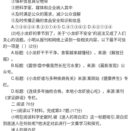
②填补信息真空地带
③把科学家、媒体和企业纳入其中
④及时满足公众的需求，减少公众误解
⑤及时传播正确的食品安全知识和信息
A.①③⑥②④ B.②③①④⑤ C.④①③⑥② D.⑥②①③④
(2)吃小龙虾的季节到了，关于“小龙虾不安全”的说法又成了人们
关心的话题。小明从报刊和网络上读到一些相关内容，以下最不可信
的一项是（ ）(2分)
A.标题:《小龙虾干不干净，食客越来越懂经》，来源:《解放日
报》。
B.标题:《震惊!盘中餐竟然长在污水里》，来源:《最新发现》公
众号。
C.标题:《小龙虾或与多种疾病有关》米源:某网站《健康养生》专
栏。
D.标题:《连续多年抽检合格，本地小龙虾放心吃》，来源:某刊
《求证辟谣》专栏。
二 阅读 70分
(一)阅读以下材料，完成第3-7题.(17分)
小明在阅读科学史献时,被《迷人的哥白尼》这一标题吸引,哥白尼
到底迷人在何处呢?他决定对此进行一文番学习和探究，
迷人的哥白尼