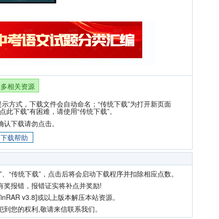
更多相关资源
提示方式，下载文件会自动命名；“传统下载”为打开新页面
点此下载”有困难，请使用“传统下载”。
确认下载请勿点击。
下载帮助
”、“传统下载”，点击后将会启动下载程序并扣除相应点数。
有奖报错，报错证实将补点并奖励!
nRAR v3.8]或以上版本解压本站资源。
犯到您的权利,敬请来信联系我们。