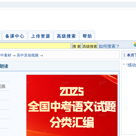
备课中心
上传资源
高级搜索
帮助
如何搜索？
高中素材
→
高中其他视频
→
本月
“感
朗读
视频