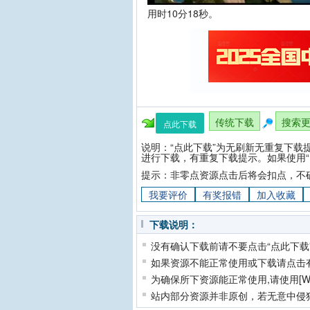
用时10分18秒。
传统下载
搜索
点此下载
说明：“点此下载”为无刷新无重复下载
进行下载，有重复下载提示。如果使用“
提示：非零点资源点击后将会扣点，不
我要评价
有奖报错
加入收藏
下载说明：
没有确认下载前请不要点击“点此下载
如果资源不能正常使用或下载请点击
为确保所下资源能正常使用,请使用[Wi
站内部分资源并非原创，若无意中侵