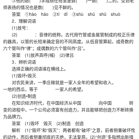
③他的数( )学成绩在班里是数( )一数( )二的，受到老
师表扬的情况也是数( )见不鲜的。
答案 ①hào háo ②tí dī ③shù shǔ shǔ shuò
2．理解词语
(1)放号：
(2) ：音律的统称。古代用竹管或金属管制成的校正乐律
的器具，以管的长短来确定音的不同高度。从低音管算起，成奇数的
六个管叫作“律”；成偶数的六个管叫作“吕”。
答案 (1)放声高呼(喊) (2)律吕
3．辨析词语
选择正确的词语填在横线上。
(1)毁坏•毁灭
对农民来讲，一季庄稼就是一家人全年的希望和收入，
一地的西瓜，等于 一家人的希望。
(2)创造•制造
在知识经济时代，在中国经济从中国 向中国 转
变的进程中，一个公司必须富有创造力，并且能够把创造力不断转换
为品牌力。
答案 (1)毁坏 毁灭 (2)制造 创造
解析 (1)“毁坏”和“毁灭”：两者都有“破坏”之意，前者侧重破坏性
的动作，而后者侧重彻底的灭绝，无法复原。(2)“创造”多指想出新措