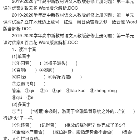
2019-2020学年高中新教材语文人教版必修上册习题：第一单元
课时优案6 致云雀 Word版含解析.DOC
2019-2020学年高中新教材语文人教版必修上册习题：第一单元
课时优案7 立在地球边上放号 红烛 峨日朵雪峰之侧 致云雀 Word
版含解析.DOC
2019-2020学年高中新教材语文人教版必修上册习题：第一单元
课时优案8 百合花 Word版含解析.DOC
1．读准字音
(1)单音字
①沁园春( ) ②橘子洲头( )
③百舸( ) ④寥廓( )
⑤峥嵘( ) ⑥挥斥方遒( )
⑦浪遏飞舟( )
答案 ①qìn ②jú ③gě ④liáo kuò ⑤zhēng róng
⑥qiú ⑦è
(2)多音字
①当( )“钱荒”来袭时，游离于金融监管系统之外的典当( )
行却“火”了一把。
②你还曾( )记得曾( )祖父的嘱咐吗？你完成了多少？
③金融地产能否( )咸鱼翻身，股指走势会不会否( )极泰
来，人们拭目以待。