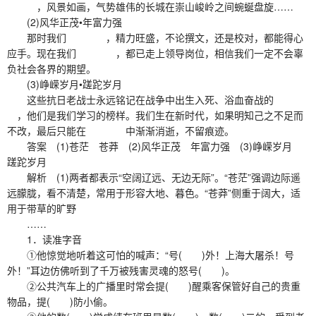
，风景如画，气势雄伟的长城在崇山峻岭之间蜿蜒盘旋……
(2)风华正茂•年富力强
那时我们 ，精力旺盛，不论撰文，还是校对，都能得心
应手。现在我们 ，都已走上领导岗位，相信我们一定不会辜
负社会各界的期望。
(3)峥嵘岁月•蹉跎岁月
这些抗日老战士永远铭记在战争中出生入死、浴血奋战的
，他们是我们学习的榜样。我们生在新时代，如果明知己之不足而
不改，最后只能在 中渐渐消逝，不留痕迹。
答案 (1)苍茫 苍莽 (2)风华正茂 年富力强 (3)峥嵘岁月
蹉跎岁月
解析 (1)两者都表示“空阔辽远、无边无际”。“苍茫”强调边际遥
远朦胧，看不清楚，常用于形容大地、暮色。“苍莽”侧重于阔大，适
用于带草的旷野
……
1．读准字音
①他惊觉地听着这可怕的喊声：“号( )外！上海大屠杀！号
外！”耳边仿佛听到了千万被残害灵魂的怒号( )。
②公共汽车上的广播里时常会提( )醒乘客保管好自己的贵重
物品，提( )防小偷。