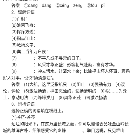
答案 ①dāng dàng ②cénɡ zēnɡ ③fǒu pǐ
2．理解词语
(1)百舸：
(2)浪遏飞舟：
(3)挥斥方遒：
(4)指点江山：
(5)激扬文字：
(6)粪土当年万户侯：
(7) ：不平凡或不寻常的日子。
(8) ：风采才华正盛；形容朝气蓬勃，富有才华。
(9) ：冲去污水，让清水上来；比喻抨击坏人坏事，褒扬
好人好事。也说“扬清激浊”。
答案 (1)大船，这里泛指船只 (2)阻止 (3)强劲有力 (4)议
论，评论 (5)激浊扬清，抨击恶浊的，褒扬清明的 (6)以……为粪
土，意动用法 (7)峥嵘岁月 (8)风华正茂 (9)激浊扬清
3．辨析词语
选择正确的词语填在横线上。
(1)苍茫•苍莽
灿烂的阳光下，在这万里长城之巅，你可以慢慢去品味金山岭长
城的雄浑古朴，细细感受它的幽静 。举目远眺，只见群山