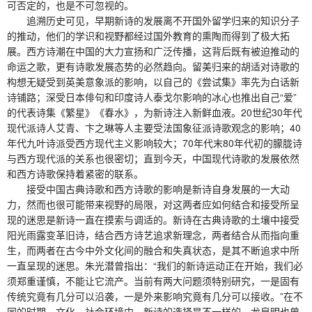
可否定的，也是不可忽视的。
追溯历史可见，早期新诗的发展离不开国外留学归来的知识分子
的推动，他们的学识和视野都经过国外教育的熏陶而得到了极大拓
展。西方诗潮在中国的大力宣扬和广泛传播，这背后既有被迫推动的
命运之歌，更有诗歌发展态势的必然趋向。留美归来的胡适对诗歌的
构想无疑受到英美意象派的影响，以自己的《尝试集》率先为白话新
诗铺路；深受日本俳句和印度诗人泰戈尔影响的冰心也推出自己“爱”
的代表诗集《繁星》《春水》，为新诗注入新鲜血液。20世纪30年代
现代派诗人艾青、卞之琳等人主要受法国象征派诗歌观念的影响；40
年代九叶诗派受西方现代主义影响较大；70年代末80年代初的朦胧诗
与西方现代派的关系也很密切；直到今天，中国现代诗歌的发展依然
和西方诗歌保持着紧密的联系。
接受中国古典诗歌和西方诗歌的影响是新诗自身发展的一大动
力，然而也很可能带来视野的局限，对这两者应如何结合和接受所呈
现的迷思是新诗一直在摸索与调适的。新诗在古典诗歌的土壤中接受
阳光雨露变革旧诗，结合西方诗艺追求新理念，两者结合从而指向重
生，而两者在古今中外文化间的融合和失真状态，是其不断追求中所
一直呈现的迷思。朱光潜曾指出：“我们的新诗运动正在开始，我们必
须郑重谨慎，不能让它流产。当前有两大问题须特别研究，一是固有
传统究竟有几分可以沿袭，一是外来影响究竟有几分可以接收。”在不
同的时期、文化、社会环境中，新诗的选择是不一样的。龙泉明也曾