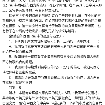
说：“新诗对传统与西方的选取，在各个时期，各个诗派与当今诗人那
里，常常是有条件的，有其选择重点的。”
接受古今中外的诗歌影响是新诗百年来的重要标识，在不同的时
期和环境中有着不同的表现，而如何对待这标识所体现的交融迷思却
仍在摸索中，这一自身特点将有待于诗歌的自身呈现和不断拷问，也
有待于在今后的诗歌发展中得到更多的领悟与解释。
(摘编自陈西西《新诗的追逐与迷思》)
1．下列关于原文内容的理解和分析，正确的一项是(3分)( )
A．我国新诗就是将古典诗歌的审美元素与外来诗歌的审美元素
融合在一起而形成的。
B．我国新诗一直没有停止摸索与调适自身应如何将我国古典和
西方诗歌结合的问题。
C．我国新诗早期受到留学国外的知识分子的推动，被迫与西方
诗歌保持着紧密的联系。
D．我国新诗在发展中与古典诗歌出现了反叛与背向，因为两者
在本质上就是独立的。
答案 B
解析 本题考查理解文章内容的能力。A项，“我国新诗就是将古
典诗歌的审美元素与外来诗歌的审美元素融合在一起而形成的”错误，
由原文第一段“在中西文化冲突中不断拓展的一个新的审美空间自身发