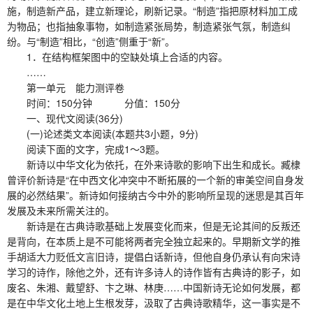
施，制造新产品，建立新理论，刷新记录。“制造”指把原材料加工成
为物品；也指抽象事物，如制造紧张局势，制造紧张气氛，制造纠
纷。与“制造”相比，“创造”侧重于“新”。
1．在结构框架图中的空缺处填上合适的内容。
……
第一单元 能力测评卷
时间：150分钟 分值：150分
一、现代文阅读(36分)
(一)论述类文本阅读(本题共3小题，9分)
阅读下面的文字，完成1～3题。
新诗以中华文化为依托，在外来诗歌的影响下出生和成长。臧棣
曾评价新诗是“在中西文化冲突中不断拓展的一个新的审美空间自身发
展的必然结果”。新诗如何接纳古今中外的影响所呈现的迷思是其百年
发展及未来所需关注的。
新诗是在古典诗歌基础上发展变化而来，但是无论其间的反叛还
是背向，在本质上是不可能将两者完全独立起来的。早期新文学的推
手胡适大力贬低文言旧诗，提倡白话新诗，但他自身仍承认有向宋诗
学习的诗作，除他之外，还有许多诗人的诗作皆有古典诗的影子，如
废名、朱湘、戴望舒、卞之琳、林庚……中国新诗无论如何发展，都
是在中华文化土地上生根发芽，汲取了古典诗歌精华，这一事实是不