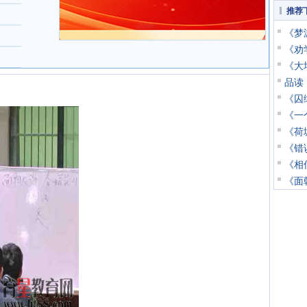
推荐
《梦
《劝
《大
品读
《囚
《一
《荷
《错
《相
《面