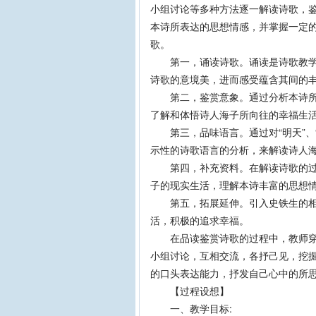
小组讨论等多种方法逐一解读诗歌，
本诗所表达的思想情感，并掌握一定
歌。
第一，诵读诗歌。诵读是诗歌教学的
诗歌的意境美，进而感受蕴含其间的
第二，鉴赏意象。通过分析本诗所抒写
了解和体悟诗人海子所向往的幸福生
第三，品味语言。通过对“明天”、“幸福
示性的诗歌语言的分析，来解读诗人
第四，补充资料。在解读诗歌的过程
子的现实生活，理解本诗丰富的思想
第五，拓展延伸。引入史铁生的相关
活，积极的追求幸福。
在品读鉴赏诗歌的过程中，教师穿针
小组讨论，互相交流，各抒己见，挖
的口头表达能力，抒发自己心中的所
【过程设想】
一、教学目标: