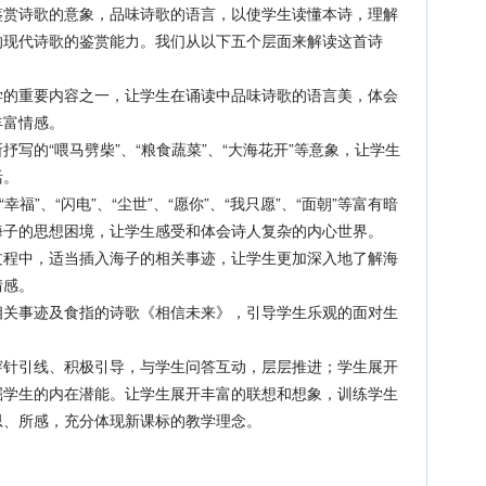
鉴赏诗歌的意象，品味诗歌的语言，以使学生读懂本诗，理解
的现代诗歌的鉴赏能力。我们从以下五个层面来解读这首诗
重要内容之一，让学生在诵读中品味诗歌的语言美，体会
丰富情感。
的“喂马劈柴”、“粮食蔬菜”、“大海花开”等意象，让学生
活。
”、“闪电”、“尘世”、“愿你”、“我只愿”、“面朝”等富有暗
海子的思想困境，让学生感受和体会诗人复杂的内心世界。
中，适当插入海子的相关事迹，让学生更加深入地了解海
情感。
事迹及食指的诗歌《相信未来》，引导学生乐观的面对生
引线、积极引导，与学生问答互动，层层推进；学生展开
掘学生的内在潜能。让学生展开丰富的联想和想象，训练学生
思、所感，充分体现新课标的教学理念。