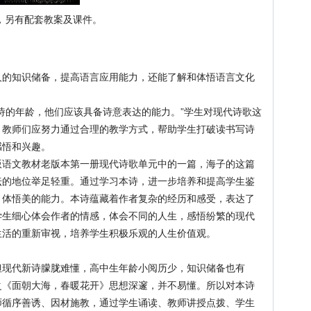
秒，另有配套教案及课件。
知识储备，提高语言应用能力，还能了解和体悟语言文化
的年龄，他们应该具备诗意表达的能力。”学生对现代诗歌这
，教师们应努力通过合理的教学方式，帮助学生打破读书写诗
感悟和兴趣。
文教材老版本第一册现代诗歌单元中的一篇，海子的这篇
坛的地位举足轻重。通过学习本诗，进一步培养和提高学生鉴
、体悟美的能力。本诗蕴藏着作者复杂的经历和感受，表达了
学生细心体会作者的情感，体会不同的人生，感悟纷繁的现代
生活的重新审视，培养学生积极乐观的人生价值观。
现代新诗朦胧难懂，高中生年龄小阅历少，知识储备也有
之《面朝大海，春暖花开》思想深邃，并不易懂。所以对本诗
师循序善诱、因材施教，通过学生诵读、教师讲授点拨、学生