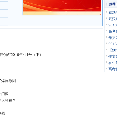
推荐
感动
武汉
20
高考
作文
20
【2
员”2016年4月号（下）
作文
在生
高考
了爆炸原因
力
户门槛
养人收费？
？
主题