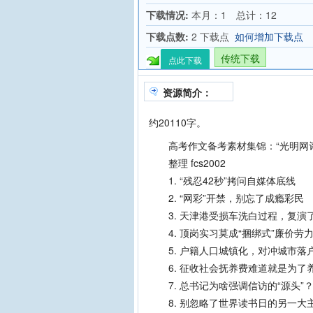
下载情况:
本月：1 总计：12
下载点数:
2 下载点
如何增加下载点
传统下载
点此下载
资源简介：
约20110字。
高考作文备考素材集锦：“光明网评论
整理 fcs2002
1. “残忍42秒”拷问自媒体底线
2. “网彩”开禁，别忘了成瘾彩民
3. 天津港受损车洗白过程，复演
4. 顶岗实习莫成“捆绑式”廉价劳
5. 户籍人口城镇化，对冲城市落
6. 征收社会抚养费难道就是为了
7. 总书记为啥强调信访的“源头”
8. 别忽略了世界读书日的另一大