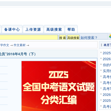
备课中心
上传资源
高级搜索
帮助
如何搜索？
中学作文
→
作文素材
→
本月
20
员”2016年4月号（下）
20
你的
实用
高考
高考
高考
20
20
高考