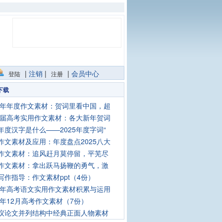
|
注销
|
|
会员中心
登陆
注册
下载
25年年度作文素材：贺词里看中国，超
26届高考实用作文素材：各大新年贺词
年度汉字是什么——2025年度字词“
作文素材及应用：年度盘点2025八大
作文素材：追风赶月莫停留，平芜尽
作文素材：拿出跃马扬鞭的勇气，激
写作指导：作文素材ppt（4份）
26年高考语文实用作文素材积累与运用
25年12月高考作文素材（7份）
议论文并列结构中经典正面人物素材