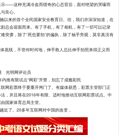
提示——这种充满冷血而猎奇的心态背后，面对绝望的哭嚎而
机与良心。
施以来的首个全民国家安全教育日。但，我们亦深深知道，在
悲剧总会迎面而来。有了手机，有了相机，有了一切可以记录
难突袭，除了“死也要拍”的偏执，除了袖手旁观，莫非真没有
媒体底线，不管何时何地，伸手救人总比伸手拍照来得正义而
光明网 光明网评论员
内推有限试点“网彩”开禁，别忘了成瘾彩民
网彩票终于要重开闸门了。有媒体获悉，彩票主管部门正
法，并且将在2016年有限、适时地推动互联网彩票试点。中
票由国家体育总局主管。
越近了。20多年互联网对中国的改变，