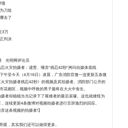
样慢
为刀俎
哪去了
近3万
正判决
光明网 光明网评论员
火灾拍摄者：谴责、唾弃“残忍42秒”拷问自媒体底线
午至今天（4月16日）凌晨，广东消防官微一连更新五条微
火灾拍摄者残忍42秒》的视频及其拍摄者。消防部门公开的
州市花都区，视频中呼救的男子最终在大火中丧生。
者却稳稳当当记录下了罹难者的最后哀嚎。这也就难怪为
案，连续更新4条微博对视频拍摄者进行言辞激烈的回应。
唾弃这条视频的拍摄者!】
】
旁观，其实我们还可以做得更多。