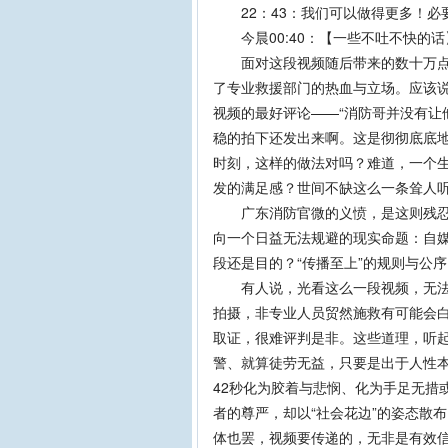
22：43：我们可以做得更多！必
今晨00:40：【一些不吐不快的话
面对这段视频随后带来的数十万点击
了专业救援部门的热血与立场。应该说
视频的最好评论——“消防哥并没有让
稳的拍下还发出来啊。这是彻彻底底
时刻，这样的做法对吗？难道，一个
发的满足感？世间不缺这么一条耸人听
广东消防官微的义愤，是这则残忍视
向一个日益无法规避的现实命题：自
段还是目的？“传播至上”的规则与公
有人说，光看这么一段视频，无法判
拍摄，非专业人员贸然施救有可能会
取证，很难评判是非。这些道理，听
警、就算徒劳无益，只要是出于人性
42秒化为胶着与悲悯、化为手足无措
者的尊严，却以“社会花边”的姿态散
体也罢，视频要传递的，无非是有效