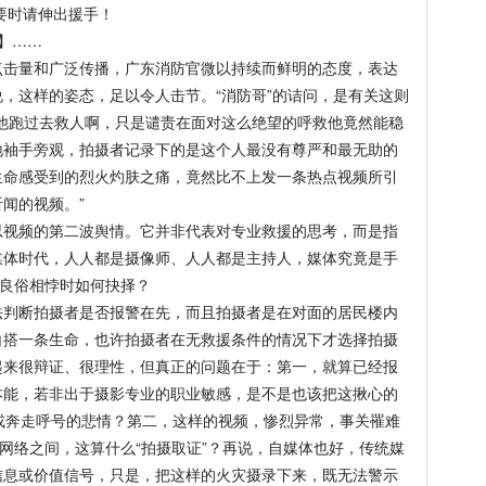
要时请伸出援手！
】……
量和广泛传播，广东消防官微以持续而鲜明的态度，表达
，这样的姿态，足以令人击节。“消防哥”的诘问，是有关这则
他跑过去救人啊，只是谴责在面对这么绝望的呼救他竟然能稳
地袖手旁观，拍摄者记录下的是这个人最没有尊严和最无助的
生命感受到的烈火灼肤之痛，竟然比不上发一条热点视频所引
闻的视频。”
频的第二波舆情。它并非代表对专业救援的思考，而是指
媒体时代，人人都是摄像师、人人都是主持人，媒体究竟是手
序良俗相悖时如何抉择？
断拍摄者是否报警在先，而且拍摄者是在对面的居民楼内
白搭一条生命，也许拍摄者在无救援条件的情况下才选择拍摄
起来很辩证、很理性，但真正的问题在于：第一，就算已经报
本能，若非出于摄影专业的职业敏感，是不是也该把这揪心的
或奔走呼号的悲情？第二，这样的视频，惨烈异常，事关罹难
布网络之间，这算什么“拍摄取证”？再说，自媒体也好，传统媒
信息或价值信号，只是，把这样的火灾摄录下来，既无法警示