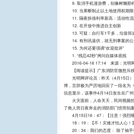
9. 取消手机漫游费，别像树懒那
10. 当果断制止以土地使用权期限
11. 隔夜拆借利率新高：流动性流
12. 在开放中推进自主创新
13. 可疑：自行车1千多，垃圾筒
14. 有刑讯逼供，就无刑事案的公
15. 为何还要强调“欢迎批评”
1. “残忍42秒”拷问自媒体底线
2016-04-16 17:14 来源：
【阅读提示】广东消防官微怒斥残忍
光明网评论员：昨天（4月15日）下
博，言辞极为严厉地回应了一段名为《
信息显示，该事件4月14日发生在广
火灾面前，人命关天，民间视频拍摄
了救人而日夜奔走的消防部门愤而拍
4月15日16：47：【注意！强烈
18：19：【不！灾难才怕人心！
20：34：我们的态度： 除了袖手