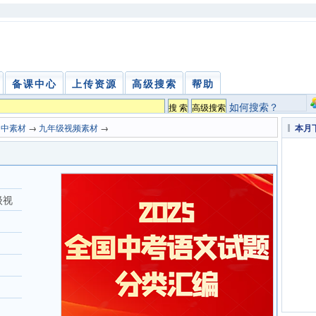
备课中心
上传资源
高级搜索
帮助
如何搜索？
初中素材
→
九年级视频素材
→
本月
级视