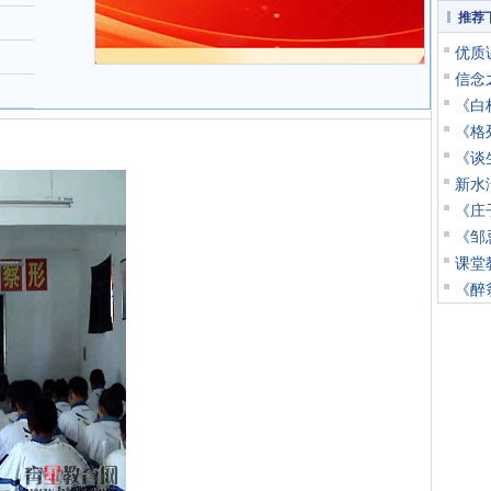
推荐
优质
信念
《白
《格
《谈
新水
《庄
《邹
课堂
《醉