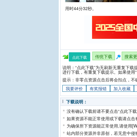
用时44分32秒。
传统下载
搜索
点此下载
说明：“点此下载”为无刷新无重复下载
进行下载，有重复下载提示。如果使用“
提示：非零点资源点击后将会扣点，不
我要评价
有奖报错
加入收藏
下载说明：
没有确认下载前请不要点击“点此下载
如果资源不能正常使用或下载请点击
为确保所下资源能正常使用,请使用[Wi
站内部分资源并非原创，若无意中侵