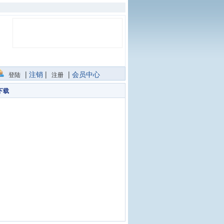
|
注销
|
|
会员中心
登陆
注册
下载