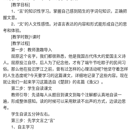
[教学目标]
1、“言”的知识性学习。掌握自己感到陌生的字词句知识，正确把
握文意。
2、“文”的人文性感悟。对语言表达的内容和形式能形成自己的思
考和体验。
[教学时数]1课时
[教学过程]
第一步：教师激趣导入
屈原这个名字，我们都很熟悉，他是我国古代伟大的爱国主义诗
人。屈原投江自尽，后人为了纪念他，才有了端午节吃粽子的民间习
俗。那么他在投汩罗江之前，曾有过怎样的心理活动呢?他坚守着怎样
的人生态度呢?今天要学习的这篇课文，详细地记录了这些内容。现在
就让我们一起来学习这篇选自《楚辞》的名篇《渔父》。
第二步：学生自读课文
教师引导：先请每人从题目到课文到每个注解都认真地自读一
遍，形成整体感知。读的时候可以采用默读不出声的方式，边读边思
考。
学生自读五分钟左右。
第三步：先学文言之“言”
1、自主学习