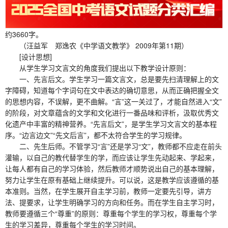
约3660字。
（汪益军 郑逸农《中学语文教学》 2009年第11期）
[设计思想]
从学生学习文言文的角度我们提出以下教学设计原则：
一、先言后文。学生学习一篇文言文，总是要先扫清理解上的文
字障碍，知道每个字词句在文中表达的确切意思，从而正确把握全文
的思想内容，不误解，更不曲解。“言”这一关过了，才能自然进入“文”
的阶段，对文章蕴含的文学和文化进行一番品味和评析，汲取优秀文
化遗产中丰富的精神营养。“先言后文”，是学生学习文言文的基本程
序。“边言边文”“先文后言”，都不太符合学生的学习规律。
二、先生后师。不管学习“言”还是学习“文”，教师都不应走在前头
灌输，以自己的教代替学生的学，而应该让学生先动起来、学起来，
让每人都有自己的学习体验，然后教师才顺势说出自己的基本理解，
努力让学生在原有基础上继续提升。可以说，这是教学应该遵循的基
本准则。当然，在学生展开自主学习前，教师一定要先引导，讲方
法、提要求，让学生明确学习的方向和任务。而在学生自主学习时，
教师要遵循三个“尊重”的原则：尊重每个学生的学习权，尊重每个学
生的学习差异，尊重每个学生的学习时间。