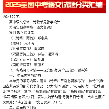
约34850字。
高中语文必修一诗歌单元教学设计
澄海实验高中高一语文备课组
篇目 教学设计者
《〈诗经〉两首》 郑念美
《离骚》 苏泽涛
《孔雀东南飞》 潘瑞琪
《汉魏晋诗三首》 李洁、谢泽鸿
《汉乐府两首》 邱桂清
《南朝诗两首》 李丽冬
《一弯残月寄深情——探究解读“月”的意象》 谢泽鸿
一、 单元内容与结构
本单元的学习内容，是自《诗经》至南北朝被称为“古体诗”的我
国古典诗歌的部分代表作品，分为“基本阅读”、“拓展阅读”、“推荐阅
读”三个层次。其中，“基本阅读”有课文4篇，“拓展阅读”有课文2篇，
“推荐阅读”有短文1篇；表达交流活动是“寻觅节日诗情”；点击链接短
文两篇：“诗无达诂”、“文言实词（1）”。
二、单元教学目标