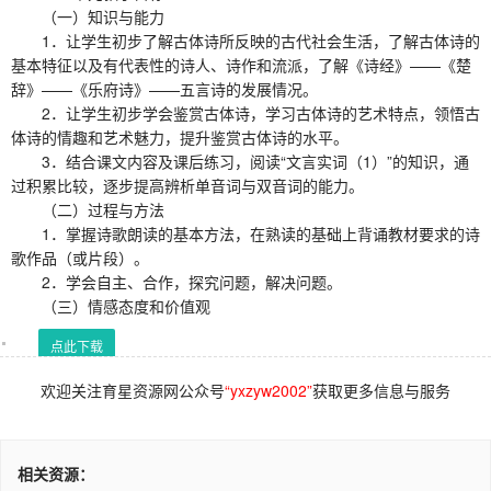
（一）知识与能力
1．让学生初步了解古体诗所反映的古代社会生活，了解古体诗的
基本特征以及有代表性的诗人、诗作和流派，了解《诗经》——《楚
辞》——《乐府诗》——五言诗的发展情况。
2．让学生初步学会鉴赏古体诗，学习古体诗的艺术特点，领悟古
体诗的情趣和艺术魅力，提升鉴赏古体诗的水平。
3．结合课文内容及课后练习，阅读“文言实词（1）”的知识，通
过积累比较，逐步提高辨析单音词与双音词的能力。
（二）过程与方法
1．掌握诗歌朗读的基本方法，在熟读的基础上背诵教材要求的诗
歌作品（或片段）。
2．学会自主、合作，探究问题，解决问题。
（三）情感态度和价值观
点此下载
欢迎关注育星资源网公众号
“yxzyw2002”
获取更多信息与服务
相关资源：