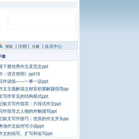
|
注销
|
|
会员中心
登陆
注册
下载
级下册优秀作文及范文ppt
作：语言简明》ppt15
写作训练——一事一议ppt
作文主题解读之财富积累解题指导pp
文写作常见的结构模式ppt
记叙文写作指导：片段式作文ppt
写作指导之人物的外貌描写ppt
记叙文写作技巧：优质的作文开头pp
考场作文如何写小说ppt
作文的续写、扩写和改写ppt