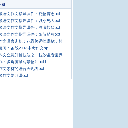
下载
级语文作文指导课件：托物言志ppt
级语文作文指导课件：以小见大ppt
级语文作文指导课件：波澜起伏ppt
级语文作文指导课件：细节描写ppt
作文语言训练：花香悠远蜂蝶绕，妙
复习：备战2018中考作文ppt
作文立意升格技法之一粒沙里看世界
作：多角度描写景物》ppt1
作文素材的语言表现力ppt
级作文复习课ppt