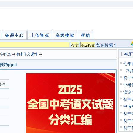
备课中心
上传资源
高级搜索
帮助
如何搜索？
中学作文
→
初中作文课件
→
本月
七年
巧ppt1
《写
初中
课件
中考
议论
初中
中考
初中
初中
初中