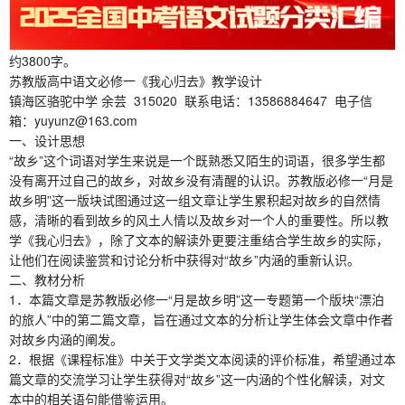
约3800字。
苏教版高中语文必修一《我心归去》教学设计
镇海区骆驼中学 余芸 315020 联系电话：13586884647 电子信
箱：yuyunz@163.com
一、设计思想
“故乡”这个词语对学生来说是一个既熟悉又陌生的词语，很多学生都
没有离开过自己的故乡，对故乡没有清醒的认识。苏教版必修一“月是
故乡明”这一版块试图通过这一组文章让学生累积起对故乡的自然情
感，清晰的看到故乡的风土人情以及故乡对一个人的重要性。所以教
学《我心归去》，除了文本的解读外更要注重结合学生故乡的实际，
让他们在阅读鉴赏和讨论分析中获得对“故乡”内涵的重新认识。
二、教材分析
1．本篇文章是苏教版必修一“月是故乡明”这一专题第一个版块“漂泊
的旅人”中的第二篇文章，旨在通过文本的分析让学生体会文章中作者
对故乡内涵的阐发。
2．根据《课程标准》中关于文学类文本阅读的评价标准，希望通过本
篇文章的交流学习让学生获得对“故乡”这一内涵的个性化解读，对文
本中的相关语句能借鉴运用。