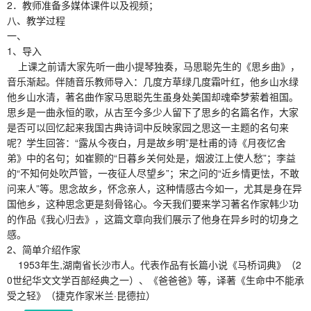
2．教师准备多媒体课件以及视频；
八、教学过程
一、
1、导入
上课之前请大家先听一曲小提琴独奏，马思聪先生的《思乡曲》，
音乐渐起。伴随音乐教师导入：几度方草绿几度霜叶红，他乡山水绿
他乡山水清，著名曲作家马思聪先生虽身处美国却魂牵梦萦着祖国。
思乡是一曲永恒的歌，从古至今多少人留下了思乡的名篇名作，大家
是否可以回忆起来我国古典诗词中反映家园之思这一主题的名句来
呢？学生回答：“露从今夜白，月是故乡明”是杜甫的诗《月夜忆舍
弟》中的名句；如崔颢的“日暮乡关何处是，烟波江上使人愁”；李益
的“不知何处吹芦管，一夜征人尽望乡”；宋之问的“近乡情更怯，不敢
问来人”等。思念故乡，怀念亲人，这种情感古今如一，尤其是身在异
国他乡，这种思念更是刻骨铭心。今天我们要来学习著名作家韩少功
的作品《我心归去》，这篇文章向我们展示了他身在异乡时的切身之
感。
2、简单介绍作家
1953年生,湖南省长沙市人。代表作品有长篇小说《马桥词典》（2
0世纪华文文学百部经典之一）、《爸爸爸》等，译著《生命中不能承
受之轻》（捷克作家米兰·昆德拉）