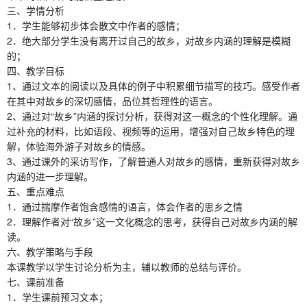
三、学情分析
1．学生能够初步体会散文中作者的感情；
2．绝大部分学生没有离开过自己的故乡，对故乡内涵的理解是模糊
的；
四、教学目标
1、通过文本的阅读以及具体的例子中积累细节描写的技巧。感受作者
在其中对故乡的深切感情，品位其哲理性的语言。
2、通过对“故乡”内涵的探讨分析，获得对这一概念的个性化理解。通
过补充的材料，比如语段、视频等的运用，增强对自己故乡特色的理
解，体验海外游子对故乡的情感。
3、通过课外的采访写作，了解普通人对故乡的感情，重新获得对故乡
内涵的进一步理解。
五、重点难点
1．通过揣摩作者饱含感情的语言，体会作者的思乡之情
2．理解作者对“故乡”这一文化概念的思考，获得自己对故乡内涵的解
读。
六、教学策略与手段
本课教学以学生讨论分析为主，辅以教师的总结与评价。
七、课前准备
1．学生课前预习文本；