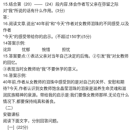
15.结合第（20）——（24）段内容,体会作者写父亲在弥留之际
对"我"所说的话有什么作用。(3分)
答：
16.阅读文章,说出"40年前"和"今天"作者对女教师泪珠的不同感受,以及
作者
"今天"的感受带给你的启示。(不超过150字)(5分)
14答案示例:
诧异 忧郁 惋惜 担忧
15.答案要点:①表达父亲对当年自己决定的后悔。②引发"我"对女教师
的回忆。
③表现当时女教师劝"我"不要休学的意义。
16.答案示例:
40年前,作者从女教师的泪珠中感受到的是对自己的关怀、安慰和期
待?今天,作者认识到女教师饱含晶莹泪珠的泪泉是滋养生命灵魂和滋
润民族精神的泉源。带给我的启示是:我们要像女教师那样,无论在什么
情况下,都要保持纯真和善良。
（二）
安徽课标
阅读下面文字，分别回答问题。
[一] (22分)