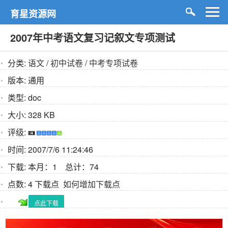
育星资源网
2007年中考语文复习记叙文专项测试
分类:
语文
/
初中试卷
/
中考专项试卷
版本:
通用
类型:
doc
大小:
328 KB
评级:
时间:
2007/7/6 11:24:46
下载:
本月：1 总计：74
点数:
4 下载点
如何增加下载点
点此下载