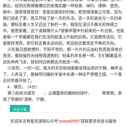
朝云，给阳光照得像嫩红的玫瑰花瓣一样轻柔、绰约、缥缈、悠然。
病中，我常常感觉到：愈是在困苦的时候，愈觉得清晨之可贵。因为
我们送走了芙，而又开始了新一天的生活。这一天的逝去与一天的来
临，便标志着人生又迈出了新的一步。我现在浸沉于晨光的快感之
中，我思索着，这个清晨像什么?很像早霞中升起来的一片白帆，也就
是每一个早晨都在我们生活的航道上升起的白帆。它是那样洁白，它
是那样漂亮，但它标志着永远向前，而且标志着坚定不移的方向。
④在我沉思默想时，不知不觉的，那一片片的云由红色而变得发白
发亮，像给强烈光线照得透明的、轻柔的羊毛卷一样，它们朝着蓝天
远处冉冉飞去，就如同白帆朝远天航去一样。
⑤突然，一切一切，偌大的天空和地面都变得出奇的宁静，蝉声没
了，人声没了，那赫然闪耀的宇宙中充满一种庄严肃穆之感。一个真
正的早晨开始了。
4．填空。 (4分)
第①段依次描写 、沾满露珠的藤树的绿叶、 等景物，表
现了早晨的“清新、宁静。
点此下载
欢迎关注育星资源网公众号
“yxzyw2002”
获取更多信息与服务