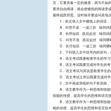
言，它要具备一定的难度，因为不如
要求自由阅读，就会使愉悦的阅读变成
最终战胜邪恶。这时候非要追问其地点
1．依次填入文中横线上的词语，
A．叫苦不迭 一波三折 味同鸡
B．长呼短叹 跌宕起伏 味同鸡
C．叫苦不迭 跌宕起伏 味同嚼
D．长吁短叹 一波三折 味同嚼
2．下列填入文中括号内的语句，
A．语文考试既要检查学生的学习
B．语文考试既要完成对学生的考
C．语文考试与其说是检查学生的学
D．语文考试之所以既要完成对学
3．文中画波浪线的句子有语病，
A．语文教学作为一种思维和技能训
技能的传授，提高学生的思维和语言
B．语文教学作为一种思维和技能训
能的传授，提高学生的思维和语言技