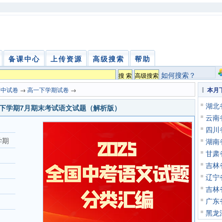
备课中心
上传资源
高级搜索
帮助
如何搜索？
高中试卷
→
高一下学期试卷
→
本月
湖北
高一下学期7月期末考试语文试题（解析版）
云南
四川
学期
湖南
甘肃
吉林
辽宁
吉林
广东
黑龙