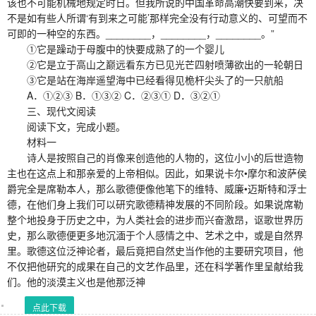
该也不可能机械地规定时日。但我所说的中国革命高潮快要到来，决
不是如有些人所谓‘有到来之可能’那样完全没有行动意义的、可望而不
可即的一种空的东西。________，________，________。”
①它是躁动于母腹中的快要成熟了的一个婴儿
②它是立于高山之巅远看东方已见光芒四射喷薄欲出的一轮朝日
③它是站在海岸遥望海中已经看得见桅杆尖头了的一只航船
A．①②③ B．①③② C．②③① D．③②①
三、现代文阅读
阅读下文，完成小题。
材料一
诗人是按照自己的肖像来创造他的人物的，这位小小的后世造物
主也在这点上和那亲爱的上帝相似。因此，如果说卡尔•摩尔和波萨侯
爵完全是席勒本人，那么歌德便像他笔下的维特、威廉•迈斯特和浮士
德，在他们身上我们可以研究歌德精神发展的不同阶段。如果说席勒
整个地投身于历史之中，为人类社会的进步而兴奋激昂，讴歌世界历
史，那么歌德便更多地沉湎于个人感情之中、艺术之中，或是自然界
里。歌德这位泛神论者，最后竟把自然史当作他的主要研究项目，他
不仅把他研究的成果在自己的文艺作品里，还在科学著作里呈献给我
们。他的淡漠主义也是他那泛神
点此下载