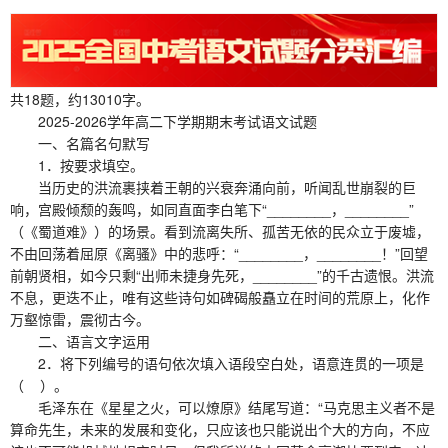
共18题，约13010字。
2025-2026学年高二下学期期末考试语文试题
一、名篇名句默写
1．按要求填空。
当历史的洪流裹挟着王朝的兴衰奔涌向前，听闻乱世崩裂的巨
响，宫殿倾颓的轰鸣，如同直面李白笔下“________，________”
（《蜀道难》）的场景。看到流离失所、孤苦无依的民众立于废墟，
不由回荡着屈原《离骚》中的悲呼：“________，________！”回望
前朝贤相，如今只剩“出师未捷身先死，________”的千古遗恨。洪流
不息，更迭不止，唯有这些诗句如碑碣般矗立在时间的荒原上，化作
万壑惊雷，震彻古今。
二、语言文字运用
2．将下列编号的语句依次填入语段空白处，语意连贯的一项是
（ ）。
毛泽东在《星星之火，可以燎原》结尾写道：“马克思主义者不是
算命先生，未来的发展和变化，只应该也只能说出个大的方向，不应