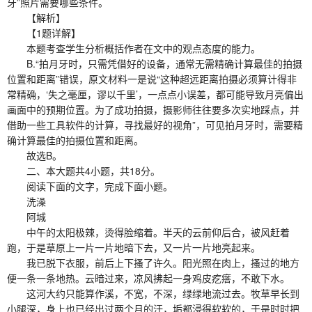
牙”照片需要哪些条件。
【解析】
【1题详解】
本题考查学生分析概括作者在文中的观点态度的能力。
B.“拍月牙时，只需凭借好的设备，通常无需精确计算最佳的拍摄
位置和距离”错误，原文材料一是说“这种超远距离拍摄必须算计得非
常精确，‘失之毫厘，谬以千里’，一点点小误差，都可能导致月亮偏出
画面中的预期位置。为了成功拍摄，摄影师往往要多次实地踩点，并
借助一些工具软件的计算，寻找最好的视角”，可见拍月牙时，需要精
确计算最佳的拍摄位置和距离。
故选B。
二、本大题共4小题，共18分。
阅读下面的文字，完成下面小题。
洗澡
阿城
中午的太阳极辣，烫得脸缩着。半天的云前仰后合，被风赶着
跑，于是草原上一片一片地暗下去，又一片一片地亮起来。
我已脱下衣服，前后上下搔了许久。阳光照在肉上，搔过的地方
便一条一条地热。云暗过来，凉风拂起一身鸡皮疙瘩，不敢下水。
这河大约只能算作溪，不宽，不深，绿绿地流过去。牧草早长到
小腿深，身上也已经出过两个月的汗，垢都浸得软软的，于是时时把