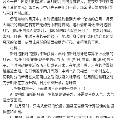
容不一样：所谓月明星稀，满月时月亮的亮度较大，在夜空中往往掩
盖了其他星光；如果夜空中月亮只是细细一道，那么漫天繁星则可能
与月牙同时出现。
傍晚如钩的月牙中，有时还能隐约看到大半个暗淡的凸月，月亮
大面积的暗面在若有若无的光中若隐若现。这种情形叫做“新月抱旧
月”，那极细的亮面是新月，那淡淡的暗面就是旧月了。在新月阶段，
太阳、月亮、地球三者的夹角很小，地球自身反射的太阳光容易照到
月球的暗面，从而让月球的暗面被弱光打亮，变得隐约可见。
材料二
新月抱旧月的照片不难获得，此时的新月月牙通常算不上极细的
月牙。“极细月亮”的出现是更靠近农历月初(朔日)或者月末(晦日)的日
子。当时间越是接近农历月初或者月末，在地球上看，月亮的位置就
越靠近太阳。它们俩近乎同升同落，中间也许只相差一个小时左右。
傍晚时分的新月在太阳落山之后很快没入地平线；残月则在黎明之前
先于朝阳在东方升起。日月相继升落，意味着
1. 根据材料一，下面说法不正确的一项是（ ）
A. 要拍出清晰的月亮，除长焦距镜头外，还需要考虑天气、大气
湿度等因素。
B. 拍月牙时，只需凭借好的设备，通常无需精确计算最佳的拍摄
位置和距离。
C. 拍摄月牙时，有时可以同时拍到繁星和城市灯火，以增加画面