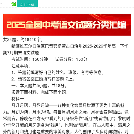
点此下载
共24题，约18410字。
新疆维吾尔自治区巴音郭楞蒙古自治州2025-2026学年高一下学
期7月期末语文试题
考试时间：150分钟 试卷分数：150分
注意事项：
1．答题前填写好自己的姓名、班级、考号等信息。
2．请将答案正确填写在答题卡上。
一、本大题共5小题，共18分。
阅读下面材料，完成下面小题。
材料一
月升月落，月盈月缺——各种变化给赏月增添了更为丰富的魅
力。月初为朔，月末为晦。每当月初月末之际，月亮会变得很细。通
常而言，傍晚在西方天空看到的月牙被称作“新月”或者“朔月”；黎明时
分悄然升起的月牙则名为“残月”，也叫做“晦月”。在古人眼中，满月之
外的新月和残月也是重要的审美对象，人们创作了众多诗词歌赋，对