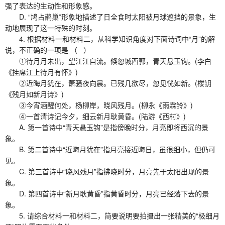
强了表达的生动性和形象感。
D. “鸠占鹊巢”形象地描述了日全食时太阳被月球遮挡的景象，生
动地展现了这一特殊的时刻。
4. 根据材料一和材料二，从科学知识角度对下面诗词中“月”的解
说，不正确的一项是 （ ）
①待月月未出，望江江自流。倏忽城西郭，青天悬玉钩。(李白
《挂席江上待月有怀》)
②近晦月犹在，萧骚夜向晨。已残几欲尽，忽见恍如新。(楼钥
《残月如新月诗》)
③今宵酒醒何处，杨柳岸，晓风残月。(柳永《雨霖铃》)
④一首清诗记今夕，细云新月耿黄昏。(陆游《西村》)
A. 第一首诗中“青天悬玉钩”是指傍晚时分，月亮即将西沉的景
象。
B. 第二首诗中“近晦月犹在”指月亮接近晦日，虽很细小，但仍可
见。
C. 第三首诗中“晓风残月”指拂晓时分，月亮先于太阳出现的景
象。
D. 第四首诗中“新月耿黄昏”指黄昏时分，月亮已经落下去的景
象。
5. 请综合材料一和材料二，简要说明要拍摄出一张精美的“极细月