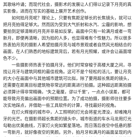
其歌咏吟诵；而现代社会，摄影术的发展让人们得以记录下月亮的真
实影像，进而在写实的基础上展开艺术创作。
如何拍月亮呢？理论上，只要有焦距足够长的长焦镜头，就可以
把月亮拍得足够大。然而因为受到大气折射和水汽、尘霾的影响，想
要拍到足够清晰的月亮并非易如反掌。画面中只有一轮满月或者一弯
新月，即便再清晰，因为拍的人多，也显得难有个性魅力。所以很多
热衷拍月亮的摄影人希望拍摄月亮与城市景观或者自然风光相结合的
画面，在人们熟悉的地标建筑背后，若有月光照耀，或许会让画面增
色不少。
一些摄影师热衷于拍摄月牙。他们时常穿梭于高楼大厦之间，寻
找让月牙与建筑同框的最佳视角。这可不是个轻松的活儿，要让月亮
的大小在画面中与其他城市建筑可比拟，除了要用超长焦距的镜头，
还需要在距离目标建筑物非常远的距离进行拍摄。这种超远距离拍摄
必须算计得非常精确，“失之毫厘，谬以千里”，一点点小误差，都可
能导致月亮偏出画面中的预期位置。为了成功拍摄，摄影师往往要多
次实地踩点，并借助一些工具软件的计算，寻找最好的视角。
在灯火辉煌的城市中，人工照明的灯光会将星光湮没，却难掩月
牙的光芒。在摄影师超长焦距的镜头中，城市街道的车水马龙用灯光
勾勒出优美曲线，万家灯火宛如繁星落地。而日落后夜空中低悬的那
一弯新月，就好像夜空的笑颜。另外，拍月牙和满月的画面呈现的内