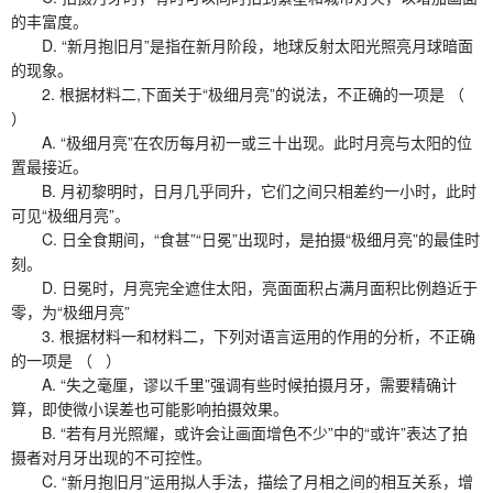
的丰富度。
D. “新月抱旧月”是指在新月阶段，地球反射太阳光照亮月球暗面
的现象。
2. 根据材料二,下面关于“极细月亮”的说法，不正确的一项是 （
）
A. “极细月亮”在农历每月初一或三十出现。此时月亮与太阳的位
置最接近。
B. 月初黎明时，日月几乎同升，它们之间只相差约一小时，此时
可见“极细月亮”。
C. 日全食期间，“食甚”“日冕”出现时，是拍摄“极细月亮”的最佳时
刻。
D. 日冕时，月亮完全遮住太阳，亮面面积占满月面积比例趋近于
零，为“极细月亮”
3. 根据材料一和材料二，下列对语言运用的作用的分析，不正确
的一项是 （ ）
A. “失之毫厘，谬以千里”强调有些时候拍摄月牙，需要精确计
算，即使微小误差也可能影响拍摄效果。
B. “若有月光照耀，或许会让画面增色不少”中的“或许”表达了拍
摄者对月牙出现的不可控性。
C. “新月抱旧月”运用拟人手法，描绘了月相之间的相互关系，增