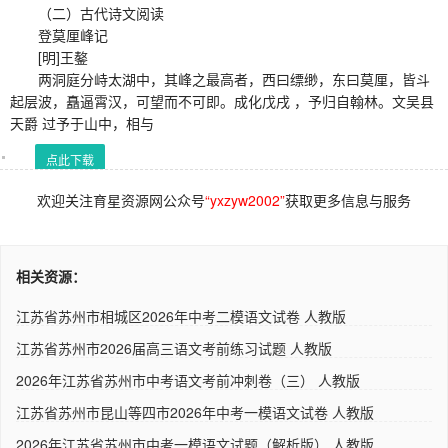
（二）古代诗文阅读
登莫厘峰记
[明]王鏊
两洞庭分峙太湖中，其峰之最高者，西曰缥缈，东曰莫厘，皆斗
起层波，矗逼霄汉，可望而不可即。成化戊戌 ，予归自翰林。文吴县
天爵 过予于山中，相与
点此下载
欢迎关注育星资源网公众号
“yxzyw2002”
获取更多信息与服务
相关资源：
江苏省苏州市相城区2026年中考二模语文试卷 人教版
江苏省苏州市2026届高三语文考前练习试题 人教版
2026年江苏省苏州市中考语文考前冲刺卷（三） 人教版
江苏省苏州市昆山等四市2026年中考一模语文试卷 人教版
2026年江苏省苏州市中考一模语文试题（解析版） 人教版