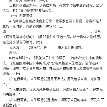
让我们以阅读为舟，以感悟为桨，在文学作品中涵养品格、坚定
信念，共赴“文心悟志”经典品读会。
（一）名著阅读
4.有同学在名著品读会上分享：哲学家塞涅卡曾说，青春不是人
生的一段时期，而是心灵的一种状况。正
如 ，请从
《钢铁是怎样炼成的》《简??爱》中任选一部，结合具体人物经历，
完成分享感言的续写。(2分)
我认为____（填序号）是____（填人名）的理想。
理由：
5.若穿越时空，《骆驼祥子》中的祥子、《儒林外史》中的沈琼
枝、《红星照耀中国》中的“红小鬼”相聚畅谈人生理想。请你选择下
列任一理想，推测其所属人物，并结合人物相关情节及性格特点阐释
理由。(4分)
①“在我看来，人生理想就是勇于反抗，勇敢追求自由，守护尊
严。”
②人生理想，我认为就是投身革命，为国家和人民奋斗，追求光
明与解放。”
③“对我而言，人生理想就是拥有一辆属于自己的洋车，不受车厂
老板盘剥。”