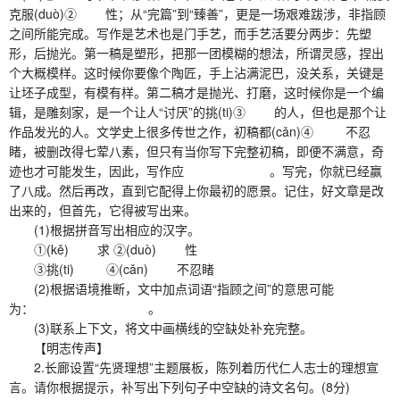
克服(duò)② 性；从“完篇”到“臻善”，更是一场艰难跋涉，非指顾
之间所能完成。写作是艺术也是门手艺，而手艺活要分两步：先塑
形，后抛光。第一稿是塑形，把那一团模糊的想法，所谓灵感，捏出
个大概模样。这时候你要像个陶匠，手上沾满泥巴，没关系，关键是
让坯子成型，有模有样。第二稿才是抛光、打磨，这时候你是一个编
辑，是雕刻家，是一个让人“讨厌”的挑(ti)③ 的人，但也是那个让
作品发光的人。文学史上很多传世之作，初稿都(cǎn)④ 不忍
睹，被删改得七荤八素，但只有当你写下完整初稿，即便不满意，奇
迹也才可能发生，因此，写作应 。写完，你就已经赢
了八成。然后再改，直到它配得上你最初的愿景。记住，好文章是改
出来的，但首先，它得被写出来。
(1)根据拼音写出相应的汉字。
①(kě) 求 ②(duò) 性
③挑(ti) ④(cǎn) 不忍睹
(2)根据语境推断，文中加点词语“指顾之间”的意思可能
为： 。
(3)联系上下文，将文中画横线的空缺处补充完整。
【明志传声】
2.长廊设置“先贤理想”主题展板，陈列着历代仁人志士的理想宣
言。请你根据提示，补写出下列句子中空缺的诗文名句。(8分)