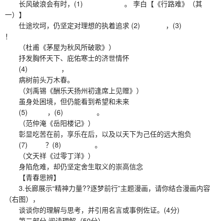
长风破浪会有时，(1) 。 李白【《行路难》（其
一）】
仕途坎坷，仍坚定对理想的执着追求 (2) ，(3)
！
（杜甫《茅屋为秋风所破歌》）
抒发胸怀天下、庇佑寒士的济世情怀
(4) ，
病树前头万木春。
（刘禹锡《酬乐天扬州初逢席上见赠》）
虽身处困境，但仍能看到希望和未来
(5) ，(6) 。
（范仲淹《岳阳楼记》）
彰显吃苦在前，享乐在后，以及以天下为己任的远大抱负
(7) ？(8) 。
（文天祥《过零丁洋》）
身陷危难，却仍坚定舍生取义的崇高信念
【青春思辨】
3.长廊展示“精神力量??逐梦前行”主题漫画，请你结合漫画内容
（右图），
谈谈你的理解与思考，并引用名言或事例佐证。(4分)
第二部分 阅读理解（50分）