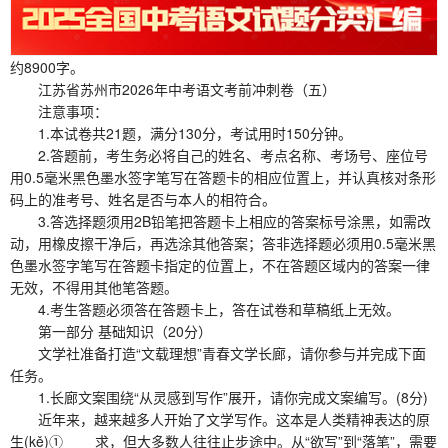
约8900字。
江苏省苏州市2026年中考语文考前冲刺卷（五）
注意事项：
1.本试卷共21题，满分130分，考试用时150分钟。
2.答题前，考生务必将自己的姓名、考点名称、考场号、座位号
用0.5毫米黑色墨水签字笔写在答题卡的相应位置上，并认真核对条形
码上的准考号、姓名是否与本人的相符合。
3.答选择题须用2B铅笔把答题卡上相应的答案标号涂黑，如需改
动，用橡皮擦干净后，再选涂其他答案；答非选择题必须用0.5毫米黑
色墨水签字笔写在答题卡指定的位置上，不在答题区域内的答案一律
无效，不得用其他笔答题。
4.考生答题必须答在答题卡上，答在试卷和草稿纸上无效。
第一部分 基础知识（20分）
文学社准备打造“文载理想”青春文学长廊，请你参与并完成下面
任务。
1.长廊文案围绕“从灵感到写作”展开，请你完成文案编写。(8分)
近年来，越来越多人开始了文学写作。这本是人类精神表达的原
生(kě)① 求，但大多数人往往止步途中。从“欲写”到“落笔”，需要