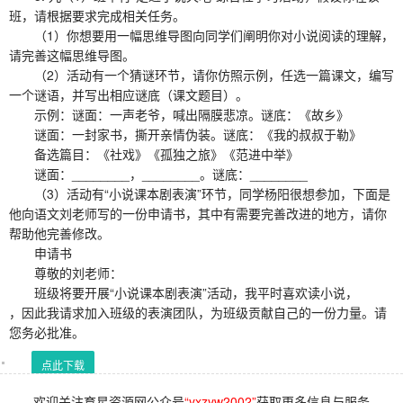
班，请根据要求完成相关任务。
（1）你想要用一幅思维导图向同学们阐明你对小说阅读的理解，
请完善这幅思维导图。
（2）活动有一个猜谜环节，请你仿照示例，任选一篇课文，编写
一个谜语，并写出相应谜底（课文题目）。
示例：谜面：一声老爷，喊出隔膜悲凉。谜底：《故乡》
谜面：一封家书，撕开亲情伪装。谜底：《我的叔叔于勒》
备选篇目：《社戏》《孤独之旅》《范进中举》
谜面：________，________。谜底：________
（3）活动有“小说课本剧表演”环节，同学杨阳很想参加，下面是
他向语文刘老师写的一份申请书，其中有需要完善改进的地方，请你
帮助他完善修改。
申请书
尊敬的刘老师：
班级将要开展“小说课本剧表演”活动，我平时喜欢读小说，
，因此我请求加入班级的表演团队，为班级贡献自己的一份力量。请
您务必批准。
点此下载
欢迎关注育星资源网公众号
“yxzyw2002”
获取更多信息与服务