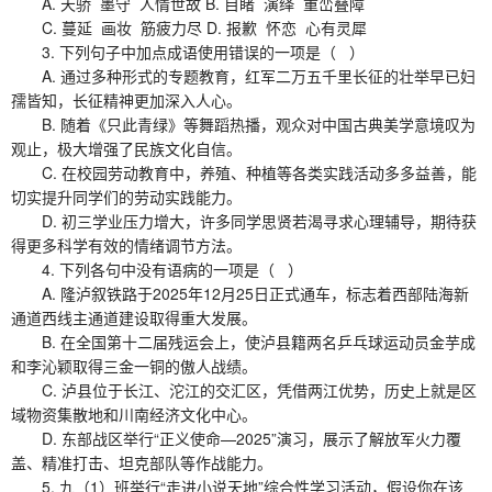
A. 天骄 墨守 人情世故 B. 目睹 演绎 重峦叠障
C. 蔓延 画妆 筋疲力尽 D. 报歉 怀恋 心有灵犀
3. 下列句子中加点成语使用错误的一项是（ ）
A. 通过多种形式的专题教育，红军二万五千里长征的壮举早已妇
孺皆知，长征精神更加深入人心。
B. 随着《只此青绿》等舞蹈热播，观众对中国古典美学意境叹为
观止，极大增强了民族文化自信。
C. 在校园劳动教育中，养殖、种植等各类实践活动多多益善，能
切实提升同学们的劳动实践能力。
D. 初三学业压力增大，许多同学思贤若渴寻求心理辅导，期待获
得更多科学有效的情绪调节方法。
4. 下列各句中没有语病的一项是（ ）
A. 隆泸叙铁路于2025年12月25日正式通车，标志着西部陆海新
通道西线主通道建设取得重大发展。
B. 在全国第十二届残运会上，使泸县籍两名乒乓球运动员金芋成
和李沁颖取得三金一铜的傲人战绩。
C. 泸县位于长江、沱江的交汇区，凭借两江优势，历史上就是区
域物资集散地和川南经济文化中心。
D. 东部战区举行“正义使命—2025”演习，展示了解放军火力覆
盖、精准打击、坦克部队等作战能力。
5. 九（1）班举行“走进小说天地”综合性学习活动，假设你在该