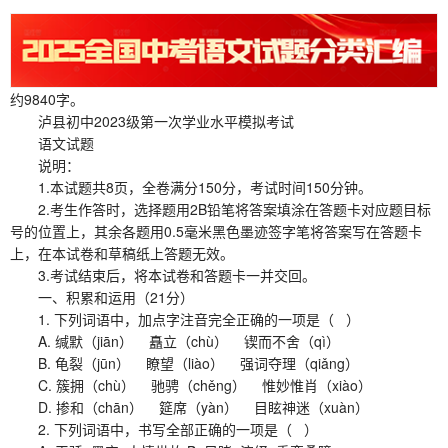
约9840字。
泸县初中2023级第一次学业水平模拟考试
语文试题
说明：
1.本试题共8页，全卷满分150分，考试时间150分钟。
2.考生作答时，选择题用2B铅笔将答案填涂在答题卡对应题目标
号的位置上，其余各题用0.5毫米黑色墨迹签字笔将答案写在答题卡
上，在本试卷和草稿纸上答题无效。
3.考试结束后，将本试卷和答题卡一并交回。
一、积累和运用（21分）
1. 下列词语中，加点字注音完全正确的一项是（ ）
A. 缄默（jiān） 矗立（chù） 锲而不舍（qì）
B. 龟裂（jūn） 瞭望（liào） 强词夺理（qiǎng）
C. 簇拥（chù） 驰骋（chěng） 惟妙惟肖（xiào）
D. 掺和（chān） 筵席（yàn） 目眩神迷（xuàn）
2. 下列词语中，书写全部正确的一项是（ ）