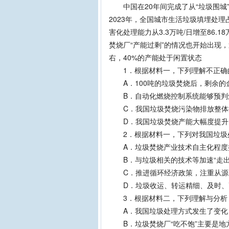
中国在20年间完成了从“垃圾围城”到
2023年，全国城市生活垃圾填埋处理占比
害化处理能力从3.3万吨/日增至86.
焚烧厂“产能过剩”的情况也开始出现
右，40%的产能处于闲置状态
1．根据材料一，下列理解不正确
A．100吨的垃圾焚烧后，剩余的
B．自动化燃烧控制系统能够预判燃
C．我国垃圾焚烧污染物排放整体控
D．我国垃圾焚烧产能大幅度提升，
2．根据材料一，下列对我国垃圾处
A．垃圾焚烧产业技术自主化程度
B．与垃圾相关的技术等加速“走出
C．推进循环经济政策，注重从源
D．垃圾收运、转运精细、及时、
3．根据材料二，下列理解与分析
A．我国垃圾处理方式发生了变化，
B．垃圾焚烧厂“吃不饱”主要是地