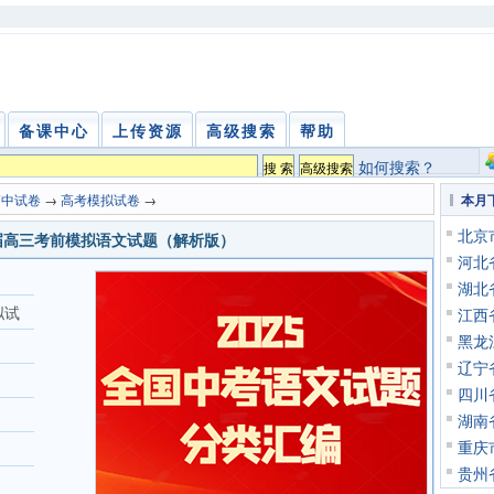
备课中心
上传资源
高级搜索
帮助
如何搜索？
高中试卷
→
高考模拟试卷
→
本月
北京
6届高三考前模拟语文试题（解析版）
河北
湖北
拟试
江西
黑龙
辽宁
四川
湖南
重庆
贵州