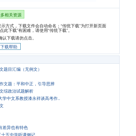
更多相关资源
提示方式，下载文件会自动命名；“传统下载”为打开新页面
点此下载”有困难，请使用“传统下载”。
确认下载请勿点击。
下载帮助
作文题目汇编（无例文）
卷作文题：平和中正，引导思辨
考文综政治试题解析
学中文系教授漆永祥谈高考作..
文
有差异也有特色
三十五中学听课侧记