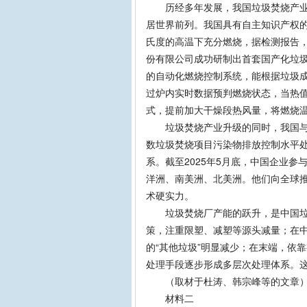
历经多年发展，我国垃圾焚烧产业技
居世界前列。我国具有自主知识产权的炉
氏度的高温下充分燃烧，据检测报告，
份有限公司成功研制出首套国产化垃
的自动化燃烧控制系统，能根据垃圾成
过炉内实时数据预判燃烧状态，当热
式，提前加大干燥段热风量，将燃烧温
垃圾焚烧产业升级的同时，我国与垃
数垃圾焚烧项目污染物排放控制水平处
系。截至2025年5月底，中国企业
洋洲、南美洲、北美洲。他们向全球
术硬实力。
垃圾焚烧厂产能的跃升，是中国垃圾
策，注重限塑、减塑等源头减量；在
的“其他垃圾”明显减少；在末端，依
处理手段逐步形成多层次处理体系。
（取材于杜涛、韩宗峰等的文章
材料二