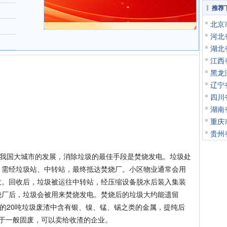
推荐
北京
河北
湖北
江西
黑龙
辽宁
四川
湖南
重庆
贵州
我国大城市的发展，消除垃圾的最佳手段是焚烧发电。垃圾处
，需经垃圾站、中转站，最终抵达焚烧厂。小区物业通常会用
收。回收后，垃圾被运往中转站，经压缩设备脱水后装入集装
烧厂后，垃圾会被用来焚烧发电。焚烧后的垃圾大约能遗留
余的20吨垃圾废渣中含有银、镍、锰、锡之类的金属，提纯后
于一般固废，可以卖给收渣的企业。