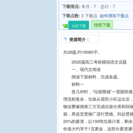
下载情况:
本月：7 总计：7
下载点数:
3 下载点
如何增加下载点
传统下载
点此下载
资源简介：
共29题,约19080字。
2026届高三考前模拟语文试题
一、现代文阅读
阅读下面材料，完成各题。
材料一
曾几何时，“垃圾围城”一度困扰着
理流程复杂，垃圾从居民小区运出后
物业费雇佣第三方完成垃圾分类和回
箱，再送至焚烧厂进行焚烧。到达焚
20%的废渣，以100吨垃圾计算，剩
价值大约等于1克黄金，这部分废渣属