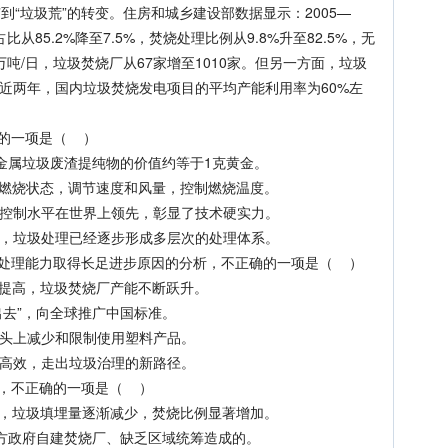
“垃圾荒”的转变。住房和城乡建设部数据显示：2005—
从85.2%降至7.5%，焚烧处理比例从9.8%升至82.5%，无
18万吨/日，垃圾焚烧厂从67家增至1010家。但另一方面，垃圾
，近两年，国内垃圾焚烧发电项目的平均产能利用率为60%左
的一项是（ ）
金属垃圾废渣提纯物的价值约等于1克黄金。
烧状态，调节速度和风量，控制燃烧温度。
制水平在世界上领先，彰显了技术硬实力。
垃圾处理已经逐步形成多层次的处理体系。
理能力取得长足进步原因的分析，不正确的一项是（ ）
提高，垃圾焚烧厂产能不断跃升。
去”，向全球推广中国标准。
头上减少和限制使用塑料产品。
高效，走出垃圾治理的新路径。
，不正确的一项是（ ）
垃圾填埋量逐渐减少，焚烧比例显著增加。
方政府自建焚烧厂、缺乏区域统筹造成的。