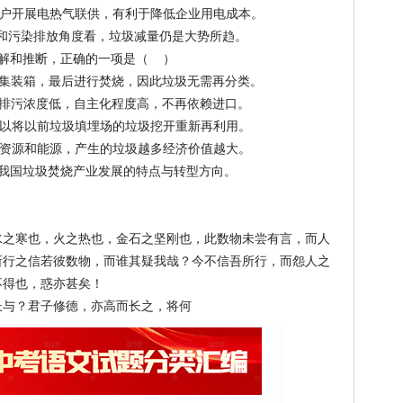
开展电热气联供，有利于降低企业用电成本。
和污染排放角度看，垃圾减量仍是大势所趋。
解和推断，正确的一项是（ ）
装箱，最后进行焚烧，因此垃圾无需再分类。
污浓度低，自主化程度高，不再依赖进口。
将以前垃圾填埋场的垃圾挖开重新再利用。
源和能源，产生的垃圾越多经济价值越大。
国垃圾焚烧产业发展的特点与转型方向。
寒也，火之热也，金石之坚刚也，此数物未尝有言，而人
所行之信若彼数物，而谁其疑我哉？今不信吾所行，而怨人之
不得也，惑亦甚矣！
与？君子修德，亦高而长之，将何