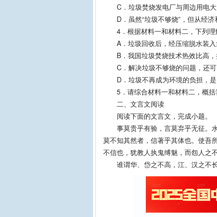
C．垃圾焚烧发电厂与周边用电大户
D．虽然“垃圾不够烧”，但从经济
4．根据材料一和材料二，下列理
A．垃圾回收后，经压缩脱水装入集
B．我国垃圾焚烧技术热效比高，排
C．解决垃圾不够烧的问题，还可以
D．垃圾不再成为环境的负担，是资
5．请综合材料一和材料二，概括我
二、文言文阅读
阅读下面的文言文，完成小题。
事莫贵乎有验，言莫弃乎无征。水之
莫不知其然者，信著乎其体也。使吾
不信也，犹教人执鬼缚魅，而怨人之
谁谓华、岱之不高，江、汉之不长