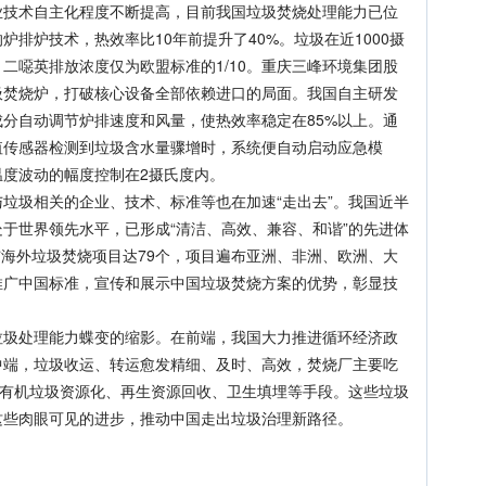
术自主化程度不断提高，目前我国垃圾焚烧处理能力已位
排炉技术，热效率比10年前提升了40%。垃圾在近1000摄
二噁英排放浓度仅为欧盟标准的1/10。重庆三峰环境集团股
圾焚烧炉，打破核心设备全部依赖进口的局面。我国自主研发
分自动调节炉排速度和风量，使热效率稳定在85%以上。通
值传感器检测到垃圾含水量骤增时，系统便自动启动应急模
度波动的幅度控制在2摄氏度内。
圾相关的企业、技术、标准等也在加速“走出去”。我国近半
于世界领先水平，已形成“清洁、高效、兼容、和谐”的先进体
参与海外垃圾焚烧项目达79个，项目遍布亚洲、非洲、欧洲、大
推广中国标准，宣传和展示中国垃圾焚烧方案的优势，彰显技
处理能力蝶变的缩影。在前端，我国大力推进循环经济政
中端，垃圾收运、转运愈发精细、及时、高效，焚烧厂主要吃
靠有机垃圾资源化、再生资源回收、卫生填埋等手段。这些垃圾
这些肉眼可见的进步，推动中国走出垃圾治理新路径。
）