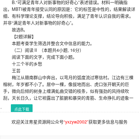
B.“可满足青年人对新事物的好奇心”表述错误。材料一明确指
出，MBTI被青年接受认同的原因是：它的标签是中性的，结果解读详
细、有科学理论支撑，结论导向积极，满足了青年认识自我的需求。
并非“满足青年人对新事物的好奇心”。
故选B。
【2题详解】
本题考查学生筛选并整合文中信息的能力。
（二）阅读Ⅱ （本题共4小题, 16分）
阅读下面的文字，完成下面小题。
十三个半的乡愁
王芸
梅江从赣南群山中奔出，以弯月的弧度流过寒信村。江边有三棵
榕树，年岁都不小了。居中一棵，像拔地而出、虎口张开朝天的巨
手，微向后倾的树身上缠满虬曲交错的枝条，似有强劲的风持续吹
刮，天长日久，让它袒露出了脏腑和暴突的青筋、生命挣扎的迹象一
点此下载
欢迎关注育星资源网公众号
“yxzyw2002”
获取更多信息与服务