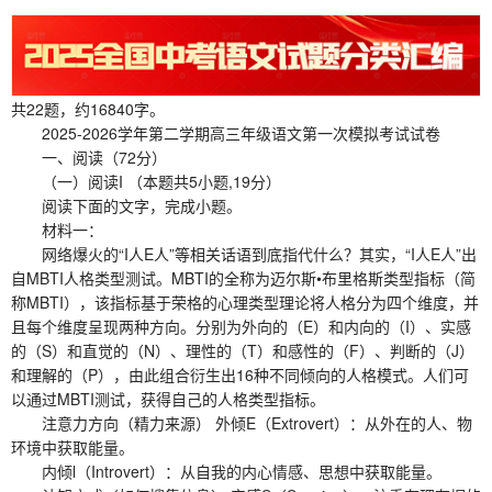
共22题，约16840字。
2025-2026学年第二学期高三年级语文第一次模拟考试试卷
一、阅读（72分）
（一）阅读I （本题共5小题,19分）
阅读下面的文字，完成小题。
材料一：
网络爆火的“I人E人”等相关话语到底指代什么？其实，“I人E人”出
自MBTI人格类型测试。MBTI的全称为迈尔斯•布里格斯类型指标（简
称MBTI），该指标基于荣格的心理类型理论将人格分为四个维度，并
且每个维度呈现两种方向。分别为外向的（E）和内向的（I）、实感
的（S）和直觉的（N）、理性的（T）和感性的（F）、判断的（J）
和理解的（P），由此组合衍生出16种不同倾向的人格模式。人们可
以通过MBTI测试，获得自己的人格类型指标。
注意力方向（精力来源） 外倾E（Extrovert）：从外在的人、物
环境中获取能量。
内倾l（Introvert）：从自我的内心情感、思想中获取能量。