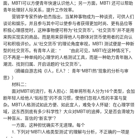
面，MBTI可以方便青年快速认识他人；另一方面，MBTI 还可以帮助
青年处理好人际关系，提升工作效率。
营销学专家乔纳•伯杰指出，当某种事物成为一种谈资，可供人们
谈论和娱乐，并且参与其中可以使参与者获得更加时尚、更有品位等
积极心理感觉时，这种事物便可称为“社交货币”。“社交货币”并不是用
来购买现实的商品，而是用来获得他人与群体对货币使用者的正向认
可和积极评价。从“社交货币”的理论角度审视，MBTI 测试便是一种新
型的社交货币。有青年人说：“ ”由此可见，MBTI在这种情况下，
已不再是一种单纯的心理学的人格测试工具，而是一种助力青年融入
潮流、找到归属、开启话题的“社交货币”。
（摘编自游志纯《I人，E人？：青年“MBTI热”现象的分析与审
思》）
材料二：
面对MBTI的流行，有人担心：简单将所有人分为16个类型，会加
剧年轻人给他人“贴标签”的不良习惯，使他们忽视人性的丰富与复
杂。MBTI人格测试如此方便、如此宜人，难免令人怀疑：在心理学领
域，这东西到底有多少科学性？大众对MBTI的追捧，又是否会滑坡为
一种盲从、盲信的“新玄学”？
一方面，这种担忧确实不无道理。每个
1. 下列对“MBTI人格类型测试”的理解与分析，不正确的一项是