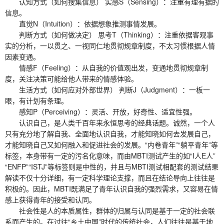
认知方式（如何搜集信息） 实感S（Sensing）：注重有理有据的
信息。
直觉N（Intuition）：依据想象推测事情发展。
判断方式（如何做决定） 思考T（Thinking）：注重依据客观事
实的分析，一以贯之、一视同仁地贯彻规章制度，不太习惯根据人情
因素变通。
情感F（Feeling）：从自我的价值观出发，变通地贯彻规章制
度，关注决策可能给他人带来的情感体验。
生活方式（如何应对外部世界） 判断J（Judgment）：一板一
眼，有计划有条理。
感知P（Perceiving）：灵活、开放，好奇性、适宜性强。
认识自己，是人类千百年来永恒思考的经典话题。诚然，一个人
只有充分地了解自我、全面地认识自我，才能知晓如何去发展自己，
才能知晓自己又如何融入和促进社会的发展。“内卷青年”“躺平青年”等
标签，本身带有一定的污名化意味，而由MBTI测试产生的如“I人E人”
“ENFP”“ISTJ”等标签则是中性的，并且与MBTI测试相配套的测试结果
解读不仅十分详细，有一定科学理论支撑，而且在结论导向上往往是
积极的。因此，MBTI既满足了青年认识自我的强烈需求，又容易在情
感上获得青年的接受和认同。
社会性是人的本质属性，群体的归属与认同是基于一定的社会联
系而产生的。在过往“乡土中国”时代的传统社会，人们往往是基于地