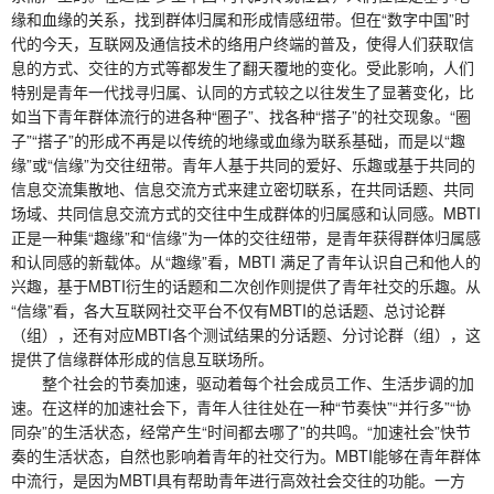
缘和血缘的关系，找到群体归属和形成情感纽带。但在“数字中国”时
代的今天，互联网及通信技术的络用户终端的普及，使得人们获取信
息的方式、交往的方式等都发生了翻天覆地的变化。受此影响，人们
特别是青年一代找寻归属、认同的方式较之以往发生了显著变化，比
如当下青年群体流行的进各种“圈子”、找各种“搭子”的社交现象。“圈
子”“搭子”的形成不再是以传统的地缘或血缘为联系基础，而是以“趣
缘”或“信缘”为交往纽带。青年人基于共同的爱好、乐趣或基于共同的
信息交流集散地、信息交流方式来建立密切联系，在共同话题、共同
场域、共同信息交流方式的交往中生成群体的归属感和认同感。MBTI
正是一种集“趣缘”和“信缘”为一体的交往纽带，是青年获得群体归属感
和认同感的新载体。从“趣缘”看，MBTI 满足了青年认识自己和他人的
兴趣，基于MBTI衍生的话题和二次创作则提供了青年社交的乐趣。从
“信缘”看，各大互联网社交平台不仅有MBTI的总话题、总讨论群
（组），还有对应MBTI各个测试结果的分话题、分讨论群（组），这
提供了信缘群体形成的信息互联场所。
整个社会的节奏加速，驱动着每个社会成员工作、生活步调的加
速。在这样的加速社会下，青年人往往处在一种“节奏快”“并行多”“协
同杂”的生活状态，经常产生“时间都去哪了”的共鸣。“加速社会”快节
奏的生活状态，自然也影响着青年的社交行为。MBTI能够在青年群体
中流行，是因为MBTI具有帮助青年进行高效社会交往的功能。一方