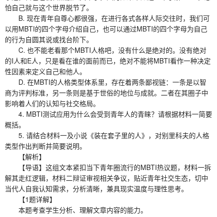
怕自己就与这个世界脱节了。
B. 现在青年自尊心都很强，在进行各式各样人际交往时，我们可
以用MBTI的四个字母介绍自己，也可以通过MBTI的四个字母为自己
的行为自圆其说或找台阶下。
C. 也不能老看那个MBTI人格吧，没有什么是绝对的。没有绝对
的I人和E人，只是看在谁的面前而已，绝对不能将MBTI看作一种决定
性因素来定义自己和他人。
D. 在MBTI的人格类型体系里，存在着两条鄙视链：一条是以智
商为评判标准，另一条则是基于世俗的地位与成就。二者在其圈子中
影响着人们的认知与社交格局。
4. MBTI测试应用为什么会受到青年人的青睐？请根据材料一简要
概括。
5. 请结合材料一及小说《装在套子里的人》，对别里科夫的人格
类型作出判断并简要说明。
【解析】
【导语】这组文本紧扣当下青年圈流行的MBTI热议题，材料一拆
解其走红逻辑，材料二辩证审视相关争议，贴近青年社交生态，切中
当代人自我认知需求，分析清晰，兼具现实温度与理性思考。
【1题详解】
本题考查学生分析、理解文章内容的能力。