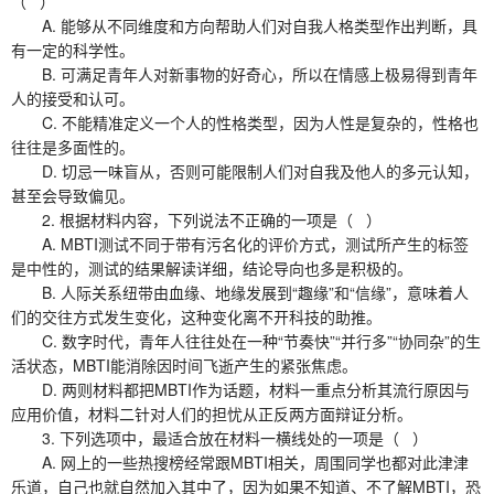
（ ）
A. 能够从不同维度和方向帮助人们对自我人格类型作出判断，具
有一定的科学性。
B. 可满足青年人对新事物的好奇心，所以在情感上极易得到青年
人的接受和认可。
C. 不能精准定义一个人的性格类型，因为人性是复杂的，性格也
往往是多面性的。
D. 切忌一味盲从，否则可能限制人们对自我及他人的多元认知，
甚至会导致偏见。
2. 根据材料内容，下列说法不正确的一项是（ ）
A. MBTI测试不同于带有污名化的评价方式，测试所产生的标签
是中性的，测试的结果解读详细，结论导向也多是积极的。
B. 人际关系纽带由血缘、地缘发展到“趣缘”和“信缘”，意味着人
们的交往方式发生变化，这种变化离不开科技的助推。
C. 数字时代，青年人往往处在一种“节奏快”“并行多”“协同杂”的生
活状态，MBTI能消除因时间飞逝产生的紧张焦虑。
D. 两则材料都把MBTI作为话题，材料一重点分析其流行原因与
应用价值，材料二针对人们的担忧从正反两方面辩证分析。
3. 下列选项中，最适合放在材料一横线处的一项是（ ）
A. 网上的一些热搜榜经常跟MBTI相关，周围同学也都对此津津
乐道，自己也就自然加入其中了，因为如果不知道、不了解MBTI，恐