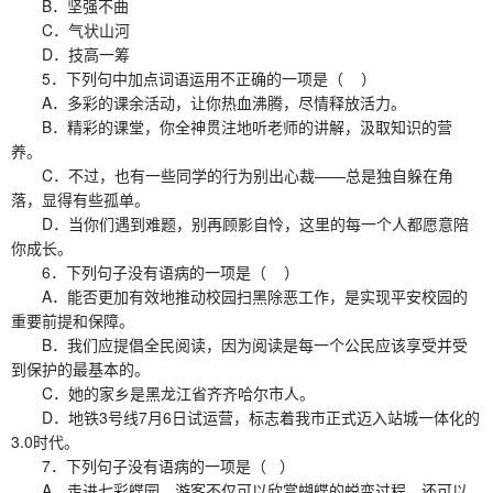
B．坚强不曲
C．气状山河
D．技高一筹
5．下列句中加点词语运用不正确的一项是（ ）
A．多彩的课余活动，让你热血沸腾，尽情释放活力。
B．精彩的课堂，你全神贯注地听老师的讲解，汲取知识的营
养。
C．不过，也有一些同学的行为别出心裁——总是独自躲在角
落，显得有些孤单。
D．当你们遇到难题，别再顾影自怜，这里的每一个人都愿意陪
你成长。
6．下列句子没有语病的一项是（ ）
A．能否更加有效地推动校园扫黑除恶工作，是实现平安校园的
重要前提和保障。
B．我们应提倡全民阅读，因为阅读是每一个公民应该享受并受
到保护的最基本的。
C．她的家乡是黑龙江省齐齐哈尔市人。
D．地铁3号线7月6日试运营，标志着我市正式迈入站城一体化的
3.0时代。
7．下列句子没有语病的一项是（ ）
A．走进七彩蝶园，游客不仅可以欣赏蝴蝶的蜕变过程，还可以