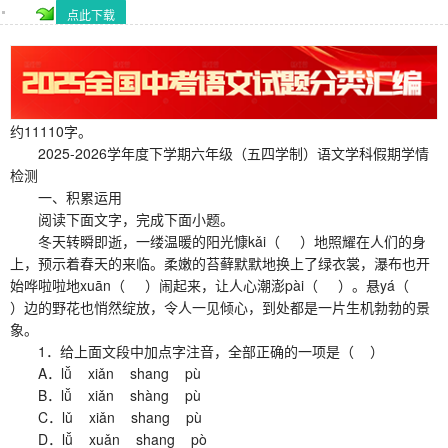
点此下载
约11110字。
2025-2026学年度下学期六年级（五四学制）语文学科假期学情
检测
一、积累运用
阅读下面文字，完成下面小题。
冬天转瞬即逝，一缕温暖的阳光慷kǎi（ ）地照耀在人们的身
上，预示着春天的来临。柔嫩的苔藓默默地换上了绿衣裳，瀑布也开
始哗啦啦地xuān（ ）闹起来，让人心潮澎pài（ ）。悬yá（
）边的野花也悄然绽放，令人一见倾心，到处都是一片生机勃勃的景
象。
1．给上面文段中加点字注音，全部正确的一项是（ ）
A．lǚ xiǎn shang pù
B．lǚ xiǎn shàng pù
C．lǔ xiǎn shang pù
D．lǚ xuǎn shang pò