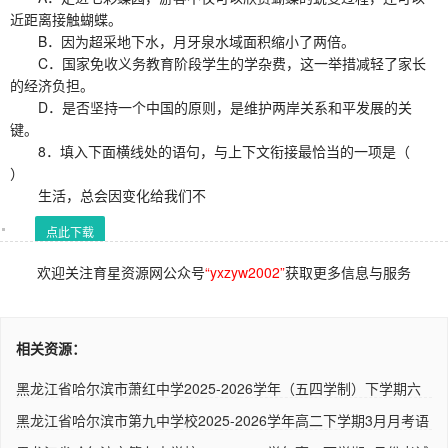
近距离接触蝴蝶。
B．因为超采地下水，月牙泉水域面积缩小了两倍。
C．国家免收义务教育阶段学生的学杂费，这一举措减轻了家长
的经济负担。
D．是否坚持一个中国的原则，是维护两岸关系和平发展的关
键。
8．填入下面横线处的语句，与上下文衔接最恰当的一项是（
）
生活，总会因变化给我们不
点此下载
欢迎关注育星资源网公众号
“yxzyw2002”
获取更多信息与服务
相关资源：
黑龙江省哈尔滨市萧红中学2025-2026学年（五四学制）下学期六
年级..
黑龙江省哈尔滨市第九中学校2025-2026学年高二下学期3月月考语
文..