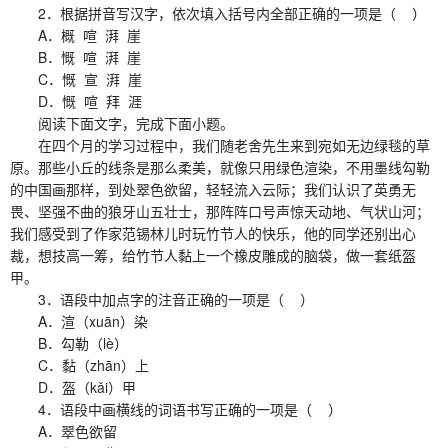
2．根据拼音写汉字，依次填入括号内全部正确的一项是（ ）
A．概 喧 湃 崖
B．慨 喧 湃 崖
C．慨 宣 湃 崖
D．慨 喧 拜 涯
阅读下面文字，完成下面小题。
在四个月的学习过程中，我们随老舍先生来到宛如无边绿毯的草
原。那些小丘的线条是那么柔美，就像只用绿色渲染，不用墨线勾勒
的中国画那样，到处翠色欲留，轻轻流入云际；我们认识了英勇无
畏、坚强不曲的狼牙山五壮士，那阵阵口号声惊天动地、气状山河；
我们感受到了作家范锡林儿时玩竹节人的快乐，他的同学还别出心
裁，想技高一筹，给竹节人黏上一个橡皮雕成的脑袋，做一套纸盔
甲。
3．语段中加点字的注音正确的一项是（ ）
A．渲（xuān）染
B．勾勒（lè）
C．黏（zhān）上
D．盔（kǎi）甲
4．语段中画横线的词语书写正确的一项是（ ）
A．翠色欲留