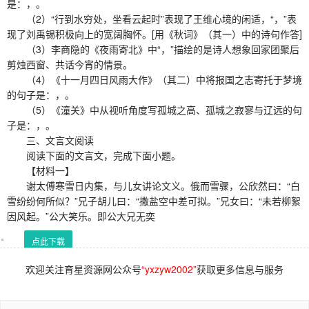
是：，。
（2）“行到水穷处，坐看云起时”表现了王维心境的闲适，“，”表
现了刘禹锡积极向上的宽阔胸怀。[用《秋词》（其一）中的诗句作答]
（3）李商隐的《夜雨寄北》中“，”描绘的是诗人想象回家团聚后
剪烛西窗、共话今宵的情景。
（4）《十一月四日风雨大作》（其二）中将报国之志寄托于梦境
的句子是：，。
（5）《潼关》中从视听角度写孤城之高、孤城之寂寥与辽远的句
子是：，。
三、文言文阅读
阅读下面的文言文，完成下面小题。
【材料一】
谢太傅寒雪日内集，与儿女讲论文义。俄而雪骤，公欣然曰：“白
雪纷纷何所似？”兄子胡儿曰：“撒盐空中差可拟。”兄女曰：“未若柳絮
因风起。”公大笑乐。即公大兄无奕
点此下载
欢迎关注育星资源网公众号
“yxzyw2002”
获取更多信息与服务