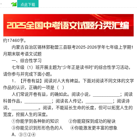
点此下载
约17460字。
内蒙古自治区锡林郭勒盟三县联考2025-2026学年七年级上学期1
月期末联考语文试题
一、综合性学习
七年级（1）班开展主题为“少年正是读书时”的综合性学习活动，
请你参与并完成下面小题。
1．【开卷有益】阅读对人大有裨益。下面对阅读不同文体的文学
作品的认识，正确的一项是（ ）
人们常说开卷有益，的确如此。阅读小说，___________；阅读
科普作品，___________；阅读名人传记，___________；阅读诗
词，___________。阅读，不能延长生命的长度，但可以拓宽人生的
宽度，挖掘人生的深度。
①你能学到各种新的知识 ②你能窥探到成功的秘诀
③你能见识到形形色色的人 ④你能激发更丰富的想象
A．③①②④