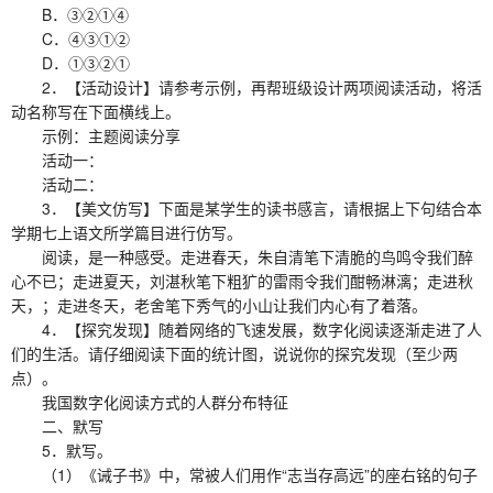
B．③②①④
C．④③①②
D．①③②①
2．【活动设计】请参考示例，再帮班级设计两项阅读活动，将活
动名称写在下面横线上。
示例：主题阅读分享
活动一：
活动二：
3．【美文仿写】下面是某学生的读书感言，请根据上下句结合本
学期七上语文所学篇目进行仿写。
阅读，是一种感受。走进春天，朱自清笔下清脆的鸟鸣令我们醉
心不已；走进夏天，刘湛秋笔下粗犷的雷雨令我们酣畅淋漓；走进秋
天，；走进冬天，老舍笔下秀气的小山让我们内心有了着落。
4．【探究发现】随着网络的飞速发展，数字化阅读逐渐走进了人
们的生活。请仔细阅读下面的统计图，说说你的探究发现（至少两
点）。
我国数字化阅读方式的人群分布特征
二、默写
5．默写。
（1）《诫子书》中，常被人们用作“志当存高远”的座右铭的句子