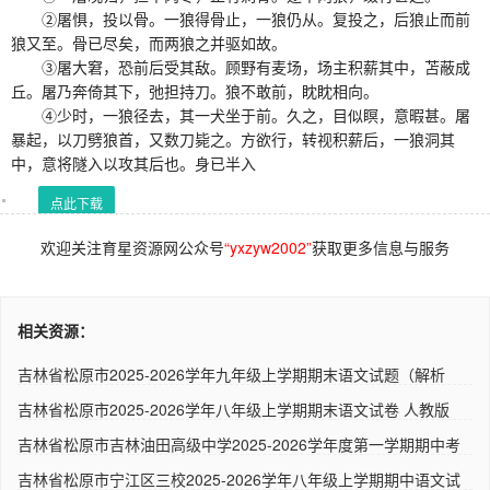
②屠惧，投以骨。一狼得骨止，一狼仍从。复投之，后狼止而前
狼又至。骨已尽矣，而两狼之并驱如故。
③屠大窘，恐前后受其敌。顾野有麦场，场主积薪其中，苫蔽成
丘。屠乃奔倚其下，弛担持刀。狼不敢前，眈眈相向。
④少时，一狼径去，其一犬坐于前。久之，目似瞑，意暇甚。屠
暴起，以刀劈狼首，又数刀毙之。方欲行，转视积薪后，一狼洞其
中，意将隧入以攻其后也。身已半入
点此下载
欢迎关注育星资源网公众号
“yxzyw2002”
获取更多信息与服务
相关资源：
吉林省松原市2025-2026学年九年级上学期期末语文试题（解析
版） ..
吉林省松原市2025-2026学年八年级上学期期末语文试卷 人教版
吉林省松原市吉林油田高级中学2025-2026学年度第一学期期中考
试高..
吉林省松原市宁江区三校2025-2026学年八年级上学期期中语文试