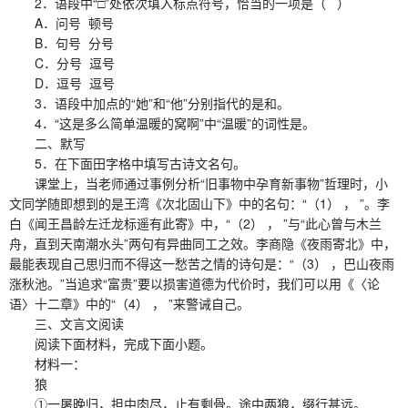
2．语段中“□”处依次填入标点符号，恰当的一项是（ ）
A．问号 顿号
B．句号 分号
C．分号 逗号
D．逗号 逗号
3．语段中加点的“她”和“他”分别指代的是和。
4．“这是多么简单温暖的窝啊”中“温暖”的词性是。
二、默写
5．在下面田字格中填写古诗文名句。
课堂上，当老师通过事例分析“旧事物中孕育新事物”哲理时，小
文同学随即想到的是王湾《次北固山下》中的名句：“（1） ， ”。李
白《闻王昌龄左迁龙标遥有此寄》中，“（2） ， ”与“此心曾与木兰
舟，直到天南潮水头”两句有异曲同工之效。李商隐《夜雨寄北》中，
最能表现自己思归而不得这一愁苦之情的诗句是：“（3） ，巴山夜雨
涨秋池。”当追求“富贵”要以损害道德为代价时，我们可以用《〈论
语〉十二章》中的“（4） ， ”来警诫自己。
三、文言文阅读
阅读下面材料，完成下面小题。
材料一：
狼
①一屠晚归，担中肉尽，止有剩骨。途中两狼，缀行甚远。