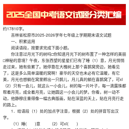
约17810字。
吉林省松原市2025-2026学年七年级上学期期末语文试题
一、积累运用
阅读语段，按要求完成下面小题。
你注意过月光下的树吗□你知道月光下的树布置了一种怎样的美丽
□神秘的意境？午夜，东张西望的星星们已有了睡（1）意，月光悄悄
走过来，她有些累了。她停靠在大槐树上那个喜鹊窝旁边，她看见
了，这是多么简单温暖的窝啊！豪华的天空也未必有它温暖，有它
美，月光也想躺在窝里孵出一只鹊儿，月儿真的躺在喜鹊窝了，可xī
（2）只有一会儿，就这么一小会儿，树的每一片叶子，每一滴露珠都
帮着月亮，成全着月亮，让她圆这一小会儿的梦。你看，树一动不
动，他静穆庄重得像一幅古典版画，贴在深蓝的天上，贴在月亮行走
的路上。
1．给语段（1）处的加点字注音，根据（2）处的拼音写出汉
字。
（1）睡( )意 （2）可xī( )