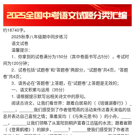
约18740字。
2025秋季八年级期中同步练习
语文试卷
温馨提示：
1．你拿到的试卷满分为150分（其中卷面书写占5分），考试时
间为120分钟；
2．试卷包括“试题卷”和“答题卷”两部分，“试题卷”共4页，“答题
卷”共4页；
3．请务必在“答题卷”上答题，在“试题卷”上答题是无效的；
一、语文积累与运用（35分）
1. 请根据提示默写出相关诗文中的原句。
阅读古诗文，让我们看世界：跟着白居易的（《钱塘湖春行》）_
_____，______我们感受到了作者借莺燕的活动来传达春天来临的信
息并表达自己喜悦之情；乘着吴均（《与朱元思书》）的小舟，____
__，______让我们领略了从富阳到桐庐富春江迅猛的水流；跟着崔颢
（《登黄鹤楼》）的脚步，______？______使我们感受到了作者浓