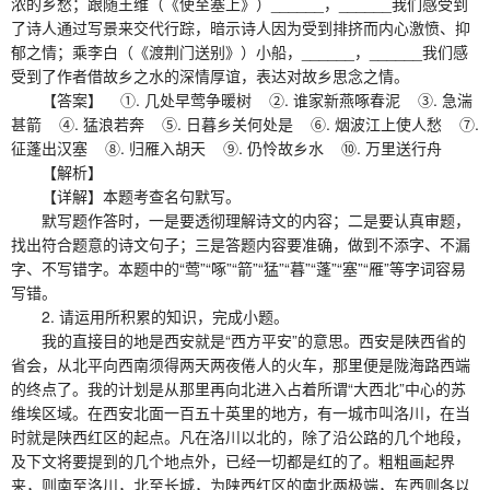
浓的乡愁；跟随王维（《使至塞上》）______，______我们感受到
了诗人通过写景来交代行踪，暗示诗人因为受到排挤而内心激愤、抑
郁之情；乘李白（《渡荆门送别》）小船，______，______我们感
受到了作者借故乡之水的深情厚谊，表达对故乡思念之情。
【答案】 ①. 几处早莺争暖树 ②. 谁家新燕啄春泥 ③. 急湍
甚箭 ④. 猛浪若奔 ⑤. 日暮乡关何处是 ⑥. 烟波江上使人愁 ⑦.
征蓬出汉塞 ⑧. 归雁入胡天 ⑨. 仍怜故乡水 ⑩. 万里送行舟
【解析】
【详解】本题考查名句默写。
默写题作答时，一是要透彻理解诗文的内容；二是要认真审题，
找出符合题意的诗文句子；三是答题内容要准确，做到不添字、不漏
字、不写错字。本题中的“莺”“啄”“箭”“猛”“暮”“蓬”“塞”“雁”等字词容易
写错。
2. 请运用所积累的知识，完成小题。
我的直接目的地是西安就是“西方平安”的意思。西安是陕西省的
省会，从北平向西南须得两天两夜倦人的火车，那里便是陇海路西端
的终点了。我的计划是从那里再向北进入占着所谓“大西北”中心的苏
维埃区域。在西安北面一百五十英里的地方，有一城市叫洛川，在当
时就是陕西红区的起点。凡在洛川以北的，除了沿公路的几个地段，
及下文将要提到的几个地点外，已经一切都是红的了。粗粗画起界
来，则南至洛川，北至长城，为陕西红区的南北两极端，东西则各以