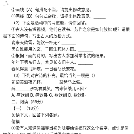
_”。
②画线【A】句搭配不当，请提出修改意见。_____
③画线【B】句句式杂糅，请提出修改意见。_____
（2）下面是活动中的两道题，请你回答。
①古人没有短视频，他们在读书、劳作之余是如何放松 呢？请根
据下面的诗句，写出古人的放松方式。
晚来天欲雪，能饮一杯无？______
黑白谁能用入玄，千回生死体方圆。______
②根据下面的诗句，写出古人参加科举考试的结果。
年年下第东归去，羞见长安旧主人。______
春风得意马蹄疾，一日看尽长安花。______
（3）下列对古诗的补充，最恰当的一项是（）
葡萄美酒夜光杯，______琵琶马上催。
醉______沙场君莫笑，古来征战几人回？
A. 痛饮躺 B. 痛饮卧 C. 欲饮躺 D. 欲饮卧
二、阅读（55分）
【一】（18分）
阅读下文，回答下列各题。
偷福
①没有人知道偷福爹当初为啥要给偷福取这么个名字，或许是偷