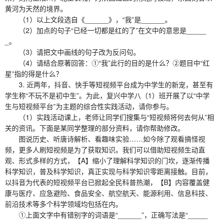
黄河为天然的境界。
（1）以上文段选自《______》，“我”是______。
（2）加点的句子“已经一切都是红的了”在文中的意思是_____
_。
（3）请把文中画线的句子改为反问句。
（4）请结合原著回答：①“我”此行的目的是什么？②题目中“红
星”指的得是什么？
3. 近两年，抖音、快手等短视频平台成为中学生的新宠，甚至有
学生称“不玩不是初中生”。为此，复兴中学八（1）班开展了以“中学
生与短视频平台”为主题的综合性实践活动，请你参与。
（1）实践活动课上，老师让同学们搜集与“短视频将何去何从”相
关的资讯。下面是某同学整理的部分资料，请你帮助修改。
图说历史、听唐诗解析、看趣味实验……如今除了观看搞怪视
频，更多人刷短视频是为了获取知识。我们可以借助短视频生动直
观、形式多样的方式，【A】缩小了理解科学知识的门坎，逐渐传播
科学知识，普及科学知识，真正实现与科学知识零距离接触。目前，
以抖音为代表的短视频平台已掀起全民科普热潮，【B】内容覆盖健
康与医疗、应急避险、食品安全、航空航天、能源利用、信息科技、
前沿技术等多个科学领域均包括在内。
①上面文字中有错别字的词语是“______”，正确写法是“_____