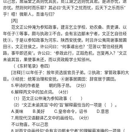
以己悲，居庙堂之高则忧其民，处江湖之远则忧其君。是进亦忧，退
亦忧。然则何时而乐耶？其必曰“先天下之忧而忧，后天下之乐而乐”
乎！噫！微斯人，吾谁与归？
[丙]
范文正公仲淹为参知政事，建言乞立学校、劝农桑、责吏课、以
年任子①等事，颇与执政②不合。会有言边鄙未宁者，文正乞自往经
抚③，于是以参知政事为河东、陕西安抚使。时吕许公夷简谢事居圃
田④，文正往侯之，许公问曰：“何事遽出也？”范答以“暂往经抚两
路，事毕即还矣”。许公曰：“参政此行，正蹈危机，岂复再入？”文正
未谕其旨，果使事未还，而以资政殿学士知邠州。
（《东轩笔录》卷四）
[注释]①以年任子：按年资选拔官员子弟。②执政：掌管政事的大
臣。③经抚：统筹治理和安抚。④谢事居圃田：辞官居于圃田。
5.甲诗的作者是 朝的陈子昂。（2分）
6.解释丙文中的加点词。（4分）
（1）范文正公仲淹为参知政事（ ）
（2）“文正未谕其旨”中的“旨”解释最恰当的一项是（ ）。
A.美味 B.美好 C.皇帝命令，诏书 D.意思
7.用现代汉语翻译乙文中的画线句。（4分）
不以物喜，不以己悲
8.对丙文中画线句“会有言边鄙未宁者”的理解最准确的一项是（