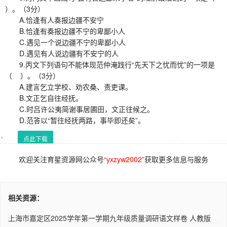
）。（3分）
A.恰逢有人奏报边疆不安宁
B.恰逢有奏报边疆不宁的卑鄙小人
C.遇见一个说边疆不宁的卑鄙小人
D.遇见有人说边疆有不安宁的人
9.丙文下列语句不能体现范仲淹践行“先天下之忧而忧”的一项是
（ ）。（3分）
A.建言乞立学校、劝农桑、责吏课。
B.文正乞自往经抚。
C.时吕许公夷简谢事居圃田，文正往候之。
D.范答以“暂往经抚两路，事毕即还矣”。
点此下载
欢迎关注育星资源网公众号
“yxzyw2002”
获取更多信息与服务
相关资源：
上海市嘉定区2025学年第一学期九年级质量调研语文样卷 人教版