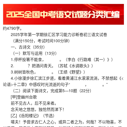
约4790字。
2025学年第一学期徐汇区学习能力诊断卷初三语文试卷
（满分150分，考试时间100分钟）
一、古诗文（35分）
（一）默写与运用（13分）
1.停杯投箸不能食， 。（李白《行路难（其一）》）
2. ？把酒问青天。（苏轼《水调歌头》）
3.树树皆秋色， 。（王绩《野望》）
4.小徐漫步徐汇滨江步道，看着黄浦江水滚滚流淌，不禁想起《<
论语>十二章》中感叹时光流逝的句子“ ， 。”
（二）阅读下面诗文，完成第5—10题（22分）
[甲]登幽州台歌
前不见古人，后不见来者。
念天地之悠悠，独怆然而涕下！
[乙]《岳阳楼记》（节选）
嗟夫！予尝求古仁人之心，或异二者之为，何哉？不以物喜，不