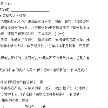
造物之妙。
____________________，
约客》)的等待客人的情景。
AR眼镜”的核心功能是能够将文字、图像、视频、3D模型等
现虚实融合的效果。小语用这款AR眼镜观看了《钢铁是怎样
容，请运用积累的知识，完成练习。(12分)
里，朱赫来拦住保尔，微笑着说：“你母亲说你爱打架。她
’”朱赫来纵声大笑，似乎挺赞赏，“打架根本不是坏事，只是要
他说正经的，便回答说：“我从不平白无故打架，总是在有
你打架的真功夫吗？”保尔惊chà地望着他：“什么是真功
来简明è要地给他讲解了一番。
握得还不错。朱赫来的拳一次又一次把他打飞，让他摔了
心地学下去。(节选自《钢铁是怎样炼成的》，有改动)
相应的汉字。(3分)
 ) 简明è( )要