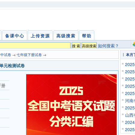
备课中心
上传资源
高级搜索
帮助
如何搜索？
初中试卷
→
七年级下册试卷
→
本月
20
六单元检测试卷
20
20
下册
20
20
河南
20
山西
20
20