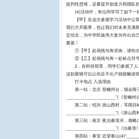
批判性思维，还要提升创造力和团队
(4)活动中，有位同学写了如下一段
【甲】在这次参观学习活动中让我们
我们大开眼界，也让我们对未来充满期
定信念，为中华民族伟大复兴作出自
奠基！
①【甲】处画线句有语病，请给出修
②【乙】处画线句有一处标点符号使
2．在科技馆里，同学们参观了人工
这款眼镜可以让你足不出户就能畅游世
打卡地点 入选理由
第一站：北京 登幽州台，领会陈子昂(1)“
____________________”(《登
第二站：绍兴 游山西村，耳闻目睹(2)“_
____________________”(
第三站：南京 夜泊秦淮河，领略(3)“___
____________________”(
第四站：泰安 近望泰山(4)“_________