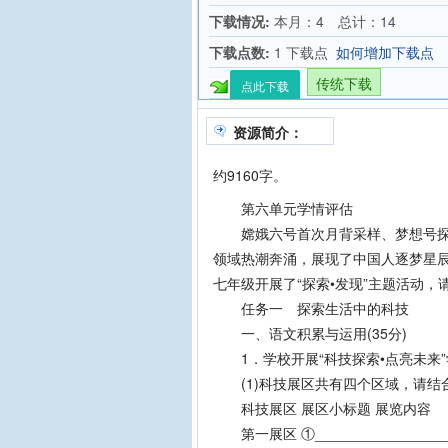
下载情况:
本月：4 总计：14
下载点数:
1 下载点
如何增加下载点
传统下载
点此下载
资源简介：
约9160字。
第六单元学情评估
嫦娥六号首次月背采样、梦想号探秘
领域热潮奔涌，展现了中国人逐梦星
七年级开展了“探索•发现”主题活动
任务一 探索生活中的科技
一、语文积累与运用(35分)
1．学校开展“科技探索•点亮未来”
(1)科技展区共有四个区域，请结合
科技展区 展区小标题 展览内容
第一展区 ①_______________