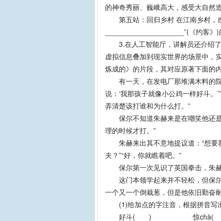
的神奇秀丽、巍峨高大，感受大自然
第五站：回归乡村 在江南乡村，感受(5)“
____________________”(《
3.在人工智能厅，讲解员还介绍了“
虚拟信息叠加到现实世界的场景中，实
炼成的》的片段，其对应原著下面的内
有一天，在发电厂那堆满木料的院子
说：‘我那孩子就像小公鸡一样好斗。
弄清楚该打谁和为什么打。”
保尔不知道朱赫来是在嘲笑他还是跟
理的时候才打。”
朱赫来出其不意地提议道：“想要我教
夫？”“好，你就瞧着吧。”
保尔第一次见识了英国拳击，朱赫
这门本领学起来并不轻松，但保尔掌
一个又一个倒栽葱，但是他依旧勤奋耐
(1)给加点的字注音，根据拼音写出
好斗( ) 惊chà(