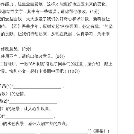
协作能力，注重全面发展，这样才能更好地适应未来的变化。
总结性文字，其中有一些错误，请你帮他修改。(4分)
受益匪浅，大大激发了我们的好奇心和求知欲。新科技让
待。【乙】吾辈少年，应树立起“科技强国，必定有我。”的坚
己的贡献。让我们行动起来，从现在做起，认真学习，为未来
改意见。(2分)
用不当，请给出修改意见。(2分)
智能厅。一款“AR眼镜”引起了同学们的注意，据介绍，戴上
界。快和小文一起打卡美丽中国吧！(10分)
____________________，
幽州台歌》)的悲情。
___________________，
《游山西村》)的场景，让人心生欢喜。
_________________，
《泊秦淮》)的水色夜景，感怀六朝古都的兴衰。
___________，____________________”(《望岳》)