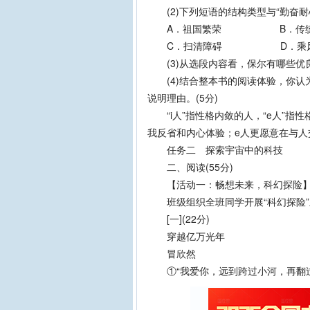
(2)下列短语的结构类型与“勤奋耐心
A．祖国繁荣 B
C．扫清障碍 D．乘风
(3)从选段内容看，保尔有哪些优良品
(4)结合整本书的阅读体验，你认为《
说明理由。(5分)
“i人”指性格内敛的人，“e人”指
我反省和内心体验；e人更愿意在与
任务二 探索宇宙中的科技
二、阅读(55分)
【活动一：畅想未来，科幻探险
班级组织全班同学开展“科幻探险”
[一](22分)
穿越亿万光年
冒欣然
①“我爱你，远到跨过小河，再翻过