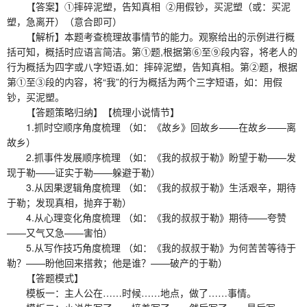
【答案】①摔碎泥塑，告知真相 ②用假钞，买泥塑（或：买泥
塑，急离开）（意合即可）
【解析】本题考查梳理故事情节的能力。观察给出的示例进行概
括可知，概括时应语言简洁。第①题,根据第⑥至⑨段内容，将老人的
行为概括为四字或八字短语,如：摔碎泥塑，告知真相。第②题，根据
第①至③段的内容，将“我”的行为概括为两个三字短语，如：用假
钞，买泥塑。
【答题策略归纳】【梳理小说情节】
1.抓时空顺序角度梳理 （如：《故乡》回故乡——在故乡——离
故乡）
2.抓事件发展顺序梳理 （如：《我的叔叔于勒》盼望于勒——发
现于勒——证实于勒——躲避于勒）
3.从因果逻辑角度梳理 （如：《我的叔叔于勒》生活艰辛，期待
于勒；发现真相，抛弃于勒）
4.从心理变化角度梳理 （如：《我的叔叔于勒》期待——夸赞
——又气又急——害怕）
5.从写作技巧角度梳理 （如：《我的叔叔于勒》为何苦苦等待于
勒？——盼他回来搭救；他是谁？——破产的于勒）
【答题模式】
模板一：主人公在……时候……地点，做了……事情。