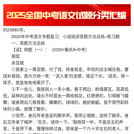
约23880字。
2026年中考语文专题复习：小说阅读答题方法总结+练习题
一、答题方法总结
【读】例题（一）：（2020•重庆A•中考）
赔偿
余显斌
①我拿上一尊泥塑，付了钱，转身就走。年轻的店主喊住我，要
找补我钱。我大方地一笑：“‘泥人曾'的泥塑，值这个价。“说完，挥一
挥手，就急匆匆地离开了。
②不一会儿，我就拐入一条小巷。巷子两边，粉墙黛瓦，高高低
低，延伸向远处。墙头不时冒出一两枝桃花，红艳艳的，引得蜂飞蝶
舞；或者爬出几根青藤，嫩嫩的，绿绿的，曲折蜿蜒。我不禁哼起轻
快的小曲，放慢了脚步。
③突然，身后传来急促的脚步声。我停止唱歌，加快了脚步。身
后又传来了喊声：“先生，请停一下。”我侧耳一听，不是店主的声
音，于是停下来，慢慢地转过身。原来是一个六十岁左右的老人，浑