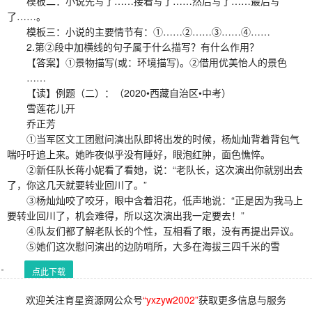
模板二：小说先写了……接着写了……然后写了……最后写
了……。
模板三：小说的主要情节有：①……②……③……④……
2.第②段中加横线的句子属于什么描写？有什么作用？
【答案】①景物描写(或：环境描写)。②借用优美怡人的景色
……
【读】例题（二）：（2020•西藏自治区•中考）
雪莲花儿开
乔正芳
①当军区文工团慰问演出队即将出发的时候，杨灿灿背着背包气
喘吁吁追上来。她昨夜似乎没有睡好，眼泡红肿，面色憔悴。
②新任队长蒋小妮看了看她，说：“老队长，这次演出你就别出去
了，你这几天就要转业回川了。”
③杨灿灿咬了咬牙，眼中含着泪花，低声地说：“正是因为我马上
要转业回川了，机会难得，所以这次演出我一定要去！”
④队友们都了解老队长的个性，互相看了眼，没有再提出异议。
⑤她们这次慰问演出的边防哨所，大多在海拔三四千米的雪
点此下载
欢迎关注育星资源网公众号
“yxzyw2002”
获取更多信息与服务