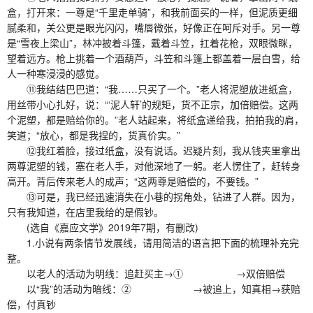
盒，打开来：一尊是“千里走单骑”，和我前面买的一样，但泥质更细
腻柔和，关公更是眼光闪闪，嘴唇微张，好像正在呵斥对手。另一尊
是“雪夜上梁山”，林冲披着斗篷，戴着斗笠，扛着花枪，双眼微眯，
望着远方。枪上挑着一个酒葫芦，斗笠和斗篷上都盖着一层白雪，给
人一种寒浸浸的感觉。
⑪我结结巴巴道：“我……只买了一个。”老人将泥塑放进纸盒，
用丝带小心扎好，说：“‘泥人轩’的规矩，货不正宗，加倍赔偿。这两
个泥塑，都是赔给你的。”老人站起来，将纸盒递给我，拍拍我的肩，
笑道；“放心，都是我捏的，货真价实。”
⑫我红着脸，接过纸盒，没有说话。迟疑片刻，我从钱夹里拿出
两尊泥塑的钱，塞在老人手，对他深地了一躬。老人愣住了，赶转身
高开。背后传来老人的成声；“这两尊是赔偿的，不要钱。”
⑬可是，我已经迅速消失在小巷的拐角处，钻进了人群。因为，
只有我知道，在店里我给的是假钞。
(选自《嘉应文学》2019年7期，有删改)
1.小说有两条情节发展线，请用简洁的语言把下面的梳理补充完
整。
以老人的活动为明线：追赶买主→① →双倍赔偿
以“我”的活动为暗线：② →被追上，知真相→获赔
偿，付真钞