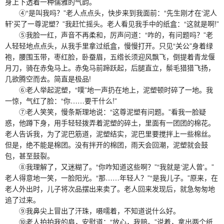
身上下透着一种儒雅的气韵。
④“是叫我吗？”老人点点头，快步来到我面前：“先生刚才在‘泥人
轩'买了一尊泥塑？”我赶忙摇头。老人看见我手中的纸盒：“这就是啊!”
⑤我脸一红，声音不再柔和，厉声问道：“咋的，有问题吗？”老
人轻轻地点点头，从我手里拿过纸盒，慢慢打开。只见“关公”身着绿
袍，腰围玉带，枣红脸，卧蚕眉，五绺长须迎风飘飞，倒提着青龙偃
月刀，骑在赤兔马上。赤兔马前蹄跃起，后腿直立，鬃毛猎猎飞扬，
几欲腾空而去。简直是极品!
⑥老人举起泥塑，“噗”地一声扔在地上，泥塑顿时碎了一地。我
一惊，气红了脸：“你……要干什么!”
⑦老人笑笑，慢条斯理地说：“这尊泥塑有问题。”看我一脸疑
惑，他蹲下身，用手轻轻拨弄着泥塑的碎土，里面有一团团的棉花。
老人告诉我，为了泥巴筋道，泥塑结实，泥巴里要搅拌上一些棉丝。
但是，绝不能是棉团。没有拌开的棉团，雨天会回潮，泥塑就会鼓
包，甚至鼓裂。
⑧我理解了，又迷糊了。“你咋知道这些啊？”“我就是‘泥人曾'。”
老人得意地一笑，一脸阳光。“那……年轻人？”“是我儿子。”原来，在
老人外出时，儿子将次品摆出来卖了。老人回来发现后，就急匆匆地
追了过来。
⑨我鼻尖上冒出了汗珠，嗫嚅着，不知道说什么好。
⑩老人拍拍我的肩，安慰道：“放心，我赔。”说着，拿出两个纸