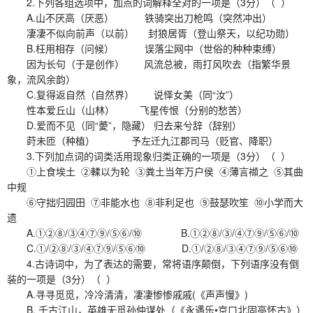
2.下列各组选项中，加点的词解释全对的一项是（3分）（ ）
A.山不厌高（厌恶） 铁骑突出刀枪鸣（突然冲出）
凄凄不似向前声（以前） 封狼居胥（登山祭天，以纪功勋）
B.枉用相存（问候） 误落尘网中（世俗的种种束缚）
因为长句（于是创作） 风流总被，雨打风吹去（指繁华景
象，流风余韵）
C.复得返自然（自然界） 说怿女美（同“汝”）
性本爱丘山（山林） 飞星传恨（分别的愁苦）
D.爱而不见（同“薆”，隐藏） 归去来兮辞（辞别）
莳未匝（种植） 予左迁九江郡司马（贬官、降职）
3.下列加点词的词类活用现象归类正确的一项是（3分）（ ）
①上食埃土 ②輮以为轮 ③粪土当年万户侯 ④薄言襭之 ⑤其曲
中规
⑥守拙归园田 ⑦非能水也 ⑧非利足也 ⑨鼓瑟吹笙 ⑩小学而大
遗
A.①②⑧/③④⑦⑨/⑤⑥/⑩ B.①②⑧/③/④⑦⑨/⑤⑥/⑩
C.①/②⑧/③/④⑦⑨/⑤⑥⑩ D.①/②⑧/③④⑦⑨/⑤⑥⑩
4.古诗词中，为了表达的需要，常将语序颠倒，下列语序没有倒
装的一项是（3分）（ ）
A.寻寻觅觅，冷冷清清，凄凄惨惨戚戚(《声声慢》)
B. 千古江山，英雄无觅孙仲谋处（《永遇乐•京口北固亭怀古》）