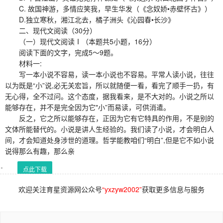
C. 故国神游，多情应笑我，早生华发（《念奴娇•赤壁怀古》）
D.独立寒秋，湘江北去，橘子洲头《沁园春•长沙》
二、现代文阅读（30分）
（一）现代文阅读Ⅰ（本题共5小题，16分）
阅读下面的文字，完成5～9题。
材料一:
写一本小说不容易，读一本小说也不容易。平常人读小说，往往
以为既是“小”说,必无关宏旨，所以就随便一看，看完了顺手一扔，有
无心得，全不过问。这个态度，据我看来，是不大对的。小说之所以
能够存在，并不是完全因为它"小”而易读，可供消遣。
反之，它之所以能够存在，正因为它有它特具的作用，不是别的
文体所能替代的。小说是讲人生经验的。我们读了小说，才会明白人
间，才会知道处身涉世的道理。哲学能教咱们“明白”,但是它不如小说
说得那么有趣，那么亲
点此下载
欢迎关注育星资源网公众号
“yxzyw2002”
获取更多信息与服务