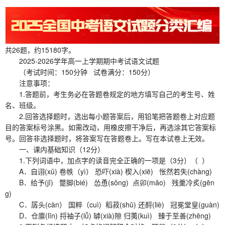
共26题，约15180字。
2025-2026学年高一上学期期中考试语文试题
（考试时间：150分钟 试卷满分：150分）
注意事项：
1.答题前，考生务必在答题卷规定的地方填写自己的考生号、姓
名、班级。
2.回答选择题时，选出每小题答案后，用铅笔把答题卷上对应题
目的答案标号涂黑。如需改动，用橡皮擦干净后，再选涂其它答案标
号。回答非选择题时，将答案写在答题卷上。写在本试卷上无效。
一、课内基础知识（12分）
1.下列词语中，加点字的读音完全正确的一项是（3分）（ ）
A．自诩(xǔ) 卷帙（yì） 恐吓(xià) 楔入(xiē) 怅然若失(chàng)
B．给予(jǐ) 蹩脚(bié) 怂恿(sǒng) 点卯(mǎo) 残羹冷炙(gēn
g)
C．孱头(càn） 国粹（cuì) 稻菽(shū) 还酹(liè) 冠冕堂皇(guàn)
D．仓廪(lǐn) 捋袖子(lǚ) 罅(xià)隙 归荑(kuì) 臻于至善(zhēng)