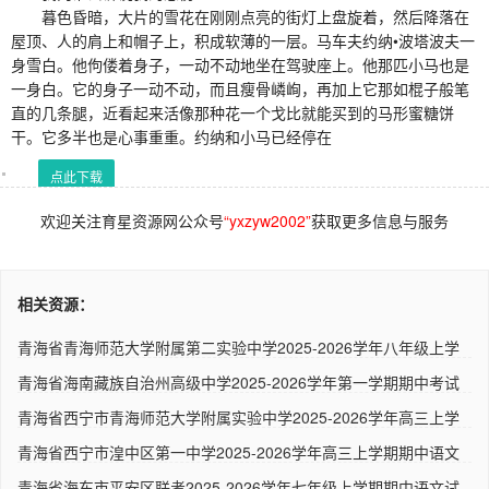
暮色昏暗，大片的雪花在刚刚点亮的街灯上盘旋着，然后降落在
屋顶、人的肩上和帽子上，积成软薄的一层。马车夫约纳•波塔波夫一
身雪白。他佝偻着身子，一动不动地坐在驾驶座上。他那匹小马也是
一身白。它的身子一动不动，而且瘦骨嶙峋，再加上它那如棍子般笔
直的几条腿，近看起来活像那种花一个戈比就能买到的马形蜜糖饼
干。它多半也是心事重重。约纳和小马已经停在
点此下载
欢迎关注育星资源网公众号
“yxzyw2002”
获取更多信息与服务
相关资源：
青海省青海师范大学附属第二实验中学2025-2026学年八年级上学
期1..
青海省海南藏族自治州高级中学2025-2026学年第一学期期中考试
高一..
青海省西宁市青海师范大学附属实验中学2025-2026学年高三上学
期期..
青海省西宁市湟中区第一中学2025-2026学年高三上学期期中语文
试题..
青海省海东市平安区联考2025-2026学年七年级上学期期中语文试