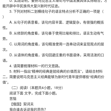
D. 实践证明，要把马克思主义理论与中国发展具体实际结合，才
能开辟中华民族伟大复兴新时代征途。
3. 下列对材料二划横线句子的语言特点分析不正确的一项是（
）
A. 从句子的表意看，该句内容丰富、逻辑复杂，有很强的概括
性。
B. 从修辞的角度看，该句善于使用比喻和排比，语言生动有气
势。
C. 以用词的角度看，该句精准使用一连串动词来呈现观点的层
次。
D. 从语体的角度看，该句回避庄重的书面语体，采用活泼的口
语。
4. 请简要梳理材料一的行文思路。
5. 材料一指出“精神的经典是就经典的价值而言”，请结合材料
二，简要说明马克思主义经典能够为新时代青年提供哪些“经典的价
值”。
（二）阅读I（本题共4小题，18分）
阅读下面 文字，完成下面小题。
苦恼
【俄国】契诃夫
我向谁去诉说我的悲伤？