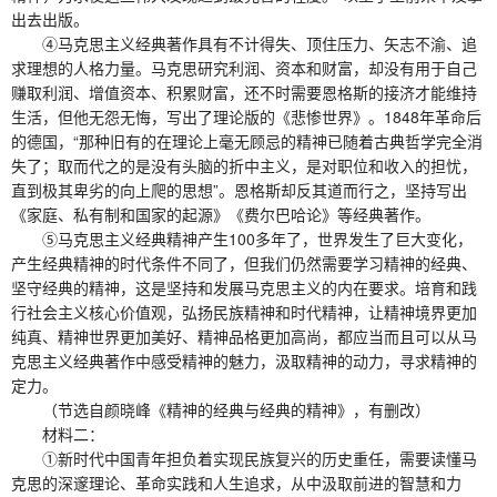
出去出版。
④马克思主义经典著作具有不计得失、顶住压力、矢志不渝、追
求理想的人格力量。马克思研究利润、资本和财富，却没有用于自己
赚取利润、增值资本、积累财富，还不时需要恩格斯的接济才能维持
生活，但他无怨无悔，写出了理论版的《悲惨世界》。1848年革命后
的德国，“那种旧有的在理论上毫无顾忌的精神已随着古典哲学完全消
失了；取而代之的是没有头脑的折中主义，是对职位和收入的担忧，
直到极其卑劣的向上爬的思想”。恩格斯却反其道而行之，坚持写出
《家庭、私有制和国家的起源》《费尔巴哈论》等经典著作。
⑤马克思主义经典精神产生100多年了，世界发生了巨大变化，
产生经典精神的时代条件不同了，但我们仍然需要学习精神的经典、
坚守经典的精神，这是坚持和发展马克思主义的内在要求。培育和践
行社会主义核心价值观，弘扬民族精神和时代精神，让精神境界更加
纯真、精神世界更加美好、精神品格更加高尚，都应当而且可以从马
克思主义经典著作中感受精神的魅力，汲取精神的动力，寻求精神的
定力。
（节选自颜晓峰《精神的经典与经典的精神》，有删改）
材料二：
①新时代中国青年担负着实现民族复兴的历史重任，需要读懂马
克思的深邃理论、革命实践和人生追求，从中汲取前进的智慧和力