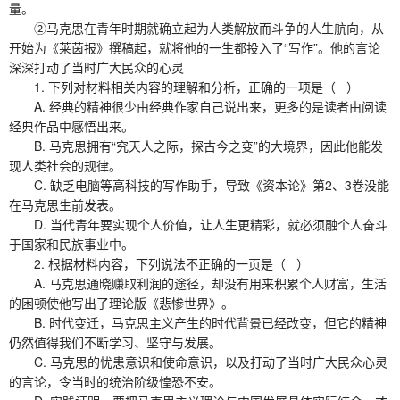
量。
②马克思在青年时期就确立起为人类解放而斗争的人生航向，从
开始为《莱茵报》撰稿起，就将他的一生都投入了“写作”。他的言论
深深打动了当时广大民众的心灵
1. 下列对材料相关内容的理解和分析，正确的一项是（ ）
A. 经典的精神很少由经典作家自己说出来，更多的是读者由阅读
经典作品中感悟出来。
B. 马克思拥有“究天人之际，探古今之变”的大境界，因此他能发
现人类社会的规律。
C. 缺乏电脑等高科技的写作助手，导致《资本论》第2、3卷没能
在马克思生前发表。
D. 当代青年要实现个人价值，让人生更精彩，就必须融个人奋斗
于国家和民族事业中。
2. 根据材料内容，下列说法不正确的一页是（ ）
A. 马克思通晓赚取利润的途径，却没有用来积累个人财富，生活
的困顿使他写出了理论版《悲惨世界》。
B. 时代变迁，马克思主义产生的时代背景已经改变，但它的精神
仍然值得我们不断学习、坚守与发展。
C. 马克思的忧患意识和使命意识，以及打动了当时广大民众心灵
的言论，令当时的统治阶级惶恐不安。