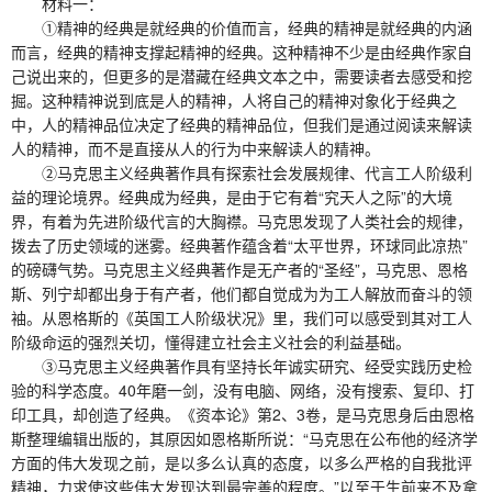
材料一：
①精神的经典是就经典的价值而言，经典的精神是就经典的内涵
而言，经典的精神支撑起精神的经典。这种精神不少是由经典作家自
己说出来的，但更多的是潜藏在经典文本之中，需要读者去感受和挖
掘。这种精神说到底是人的精神，人将自己的精神对象化于经典之
中，人的精神品位决定了经典的精神品位，但我们是通过阅读来解读
人的精神，而不是直接从人的行为中来解读人的精神。
②马克思主义经典著作具有探索社会发展规律、代言工人阶级利
益的理论境界。经典成为经典，是由于它有着“究天人之际”的大境
界，有着为先进阶级代言的大胸襟。马克思发现了人类社会的规律，
拨去了历史领域的迷雾。经典著作蕴含着“太平世界，环球同此凉热”
的磅礴气势。马克思主义经典著作是无产者的“圣经”，马克思、恩格
斯、列宁却都出身于有产者，他们都自觉成为为工人解放而奋斗的领
袖。从恩格斯的《英国工人阶级状况》里，我们可以感受到其对工人
阶级命运的强烈关切，懂得建立社会主义社会的利益基础。
③马克思主义经典著作具有坚持长年诚实研究、经受实践历史检
验的科学态度。40年磨一剑，没有电脑、网络，没有搜索、复印、打
印工具，却创造了经典。《资本论》第2、3卷，是马克思身后由恩格
斯整理编辑出版的，其原因如恩格斯所说：“马克思在公布他的经济学
方面的伟大发现之前，是以多么认真的态度，以多么严格的自我批评
精神，力求使这些伟大发现达到最完善的程度。”以至于生前来不及拿