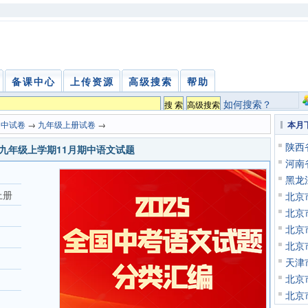
备课中心
上传资源
高级搜索
帮助
如何搜索？
初中试卷
→
九年级上册试卷
→
本月
陕西
学年九年级上学期11月期中语文试题
河南
黑龙
上册
北京
北京
北京
北京
天津
北京
北京