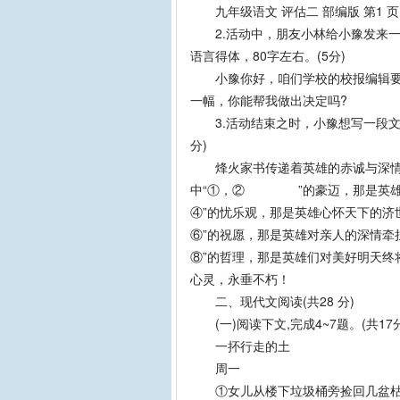
九年级语文 评估二 部编版 第1 页(
2.活动中，朋友小林给小豫发来一
语言得体，80字左右。(5分)
小豫你好，咱们学校的校报编辑要为
一幅，你能帮我做出决定吗?
3.活动结束之时，小豫想写一段文
分)
烽火家书传递着英雄的赤诚与深情，
中“①，② ”的豪迈，那是英雄在
④”的忧乐观，那是英雄心怀天下的济
⑥”的祝愿，那是英雄对亲人的深情牵
⑧”的哲理，那是英雄们对美好明天终
心灵，永垂不朽！
二、现代文阅读(共28 分)
(一)阅读下文,完成4~7题。(共17分
一抔行走的土
周一
①女儿从楼下垃圾桶旁捡回几盆枯萎