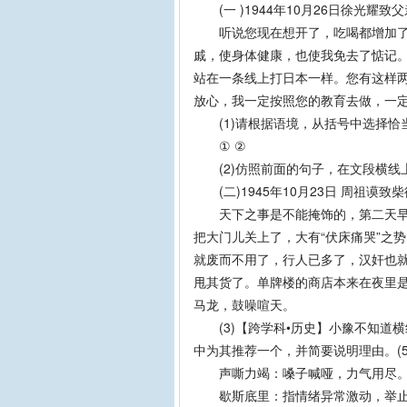
(一 )1944年10月26日徐光耀致父亲
听说您现在想开了，吃喝都增加了不少
戚，使身体健康，也使我免去了惦记
站在一条线上打日本一样。您有这样两
放心，我一定按照您的教育去做，一
(1)请根据语境，从括号中选择恰当
① ②
(2)仿照前面的句子，在文段横线上
(二)1945年10月23日 周祖谟致柴德
天下之事是不能掩饰的，第二天早晨
把大门儿关上了，大有“伏床痛哭”之
就废而不用了，行人已多了，汉奸也就准
甩其货了。单牌楼的商店本来在夜里
马龙，鼓噪喧天。
(3)【跨学科•历史】小豫不知道
中为其推荐一个，并简要说明理由。(5
声嘶力竭：嗓子喊哑，力气用尽。
歇斯底里：指情绪异常激动，举止