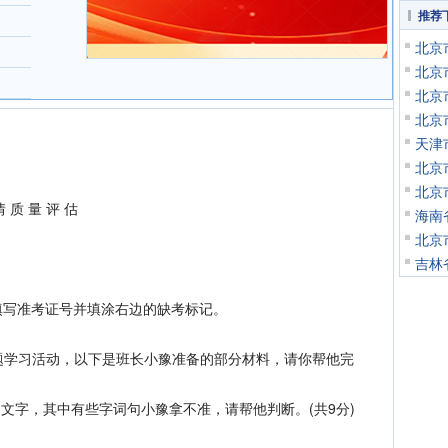
推荐
北京
北京
北京
北京
天津
北京
北京
情 质 量 评 估
海南
北京
吉林
写准考证号并填涂右边的缺考标记。
题学习活动，以下是班长小豫准备的部分材料，请你帮他完
字，其中有些字词句小豫拿不准，请帮他判断。(共9分)