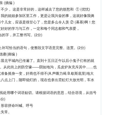
 (摘编 )
 。这是非常好的，这样减去了您的烦愁和 ① (优忧)
。我的姐姐参加区里工作，更是让我兴奋的事，这就好像我俩
个儿女，应该是很甘心了，您是多么令人羡 ② (幕慕)啊！您
定好好的学习与工作，一定和每个同志都和气亲爱，
的字，并工整书写。(2分)
补写恰当的语句，使整段文字语意完整、连贯。(2分)
赓(摘编 )
北平城内已传遍了。直到十五日正午以后小鬼子们有的就
势。从此街上的防空壕——阴如地沟，瓜皮炉灰充斥其中……也
备摇身一变，奸商也不得不(A.声嘶力竭 B.歇斯底里)地大
是八点上门，随即熄灯的，现在也拿出霓虹灯大放光明，车水
横线处用哪个词语贴切。请根据词语的意思，结合语境，从括号
分)
形容拼命叫喊、呼号
失常。