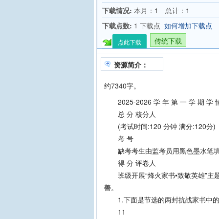
下载情况:
本月：1 总计：1
下载点数:
1 下载点
如何增加下载点
传统下载
点此下载
资源简介：
约7340字。
2025-2026 学 年 第 一 学 期 学 
总 分 核分人
(考试时间:120 分钟 满分:120分)
考 号
缺考考生由监考员用黑色墨水笔填
得 分 评卷人
班级开展“烽火家书•致敬英雄”主
善。
1.下面是节选的两封抗战家书中的文
11