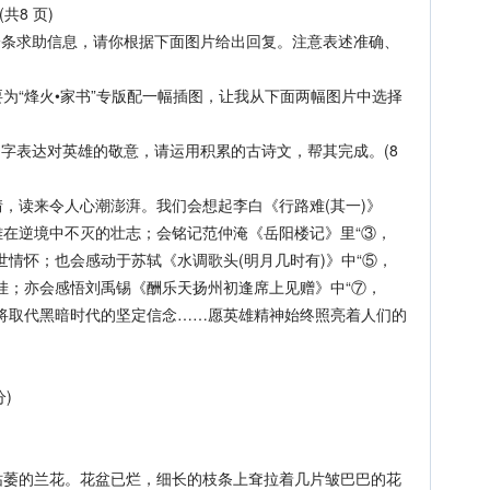
共8 页)
条求助信息，请你根据下面图片给出回复。注意表述准确、
“烽火•家书”专版配一幅插图，让我从下面两幅图片中选择
字表达对英雄的敬意，请运用积累的古诗文，帮其完成。(8
读来令人心潮澎湃。我们会想起李白《行路难(其一)》
逆境中不灭的壮志；会铭记范仲淹《岳阳楼记》里“③，
世情怀；也会感动于苏轼《水调歌头(明月几时有)》中“⑤，
挂；亦会感悟刘禹锡《酬乐天扬州初逢席上见赠》中“⑦，
将取代黑暗时代的坚定信念……愿英雄精神始终照亮着人们的
)
的兰花。花盆已烂，细长的枝条上耷拉着几片皱巴巴的花