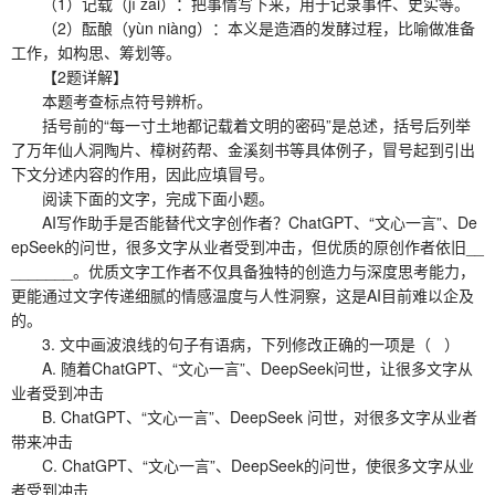
（1）记载（jì zǎi）：把事情写下来，用于记录事件、史实等。
（2）酝酿（yùn niàng）：本义是造酒的发酵过程，比喻做准备
工作，如构思、筹划等。
【2题详解】
本题考查标点符号辨析。
括号前的“每一寸土地都记载着文明的密码”是总述，括号后列举
了万年仙人洞陶片、樟树药帮、金溪刻书等具体例子，冒号起到引出
下文分述内容的作用，因此应填冒号。
阅读下面的文字，完成下面小题。
AI写作助手是否能替代文字创作者？ChatGPT、“文心一言”、De
epSeek的问世，很多文字从业者受到冲击，但优质的原创作者依旧__
_______。优质文字工作者不仅具备独特的创造力与深度思考能力，
更能通过文字传递细腻的情感温度与人性洞察，这是AI目前难以企及
的。
3. 文中画波浪线的句子有语病，下列修改正确的一项是（ ）
A. 随着ChatGPT、“文心一言”、DeepSeek问世，让很多文字从
业者受到冲击
B. ChatGPT、“文心一言”、DeepSeek 问世，对很多文字从业者
带来冲击
C. ChatGPT、“文心一言”、DeepSeek的问世，使很多文字从业
者受到冲击