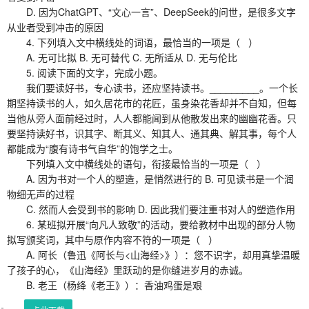
D. 因为ChatGPT、“文心一言”、DeepSeek的问世，是很多文字
从业者受到冲击的原因
4. 下列填入文中横线处的词语，最恰当的一项是（ ）
A. 无可比拟 B. 无可替代 C. 无所适从 D. 无与伦比
5. 阅读下面的文字，完成小题。
我们要读好书，专心读书，还应坚持读书。_________。一个长
期坚持读书的人，如久居花市的花匠，虽身染花香却并不自知，但每
当他从旁人面前经过时，人人都能闻到从他散发出来的幽幽花香。只
要坚持读好书，识其字、断其义、知其人、通其典、解其事，每个人
都能成为“腹有诗书气自华”的饱学之士。
下列填入文中横线处的语句，衔接最恰当的一项是（ ）
A. 因为书对一个人的塑造，是悄然进行的 B. 可见读书是一个润
物细无声的过程
C. 然而人会受到书的影响 D. 因此我们要注重书对人的塑造作用
6. 某班拟开展“向凡人致敬”的活动，要给教材中出现的部分人物
拟写颁奖词，其中与原作内容不符的一项是（ ）
A. 阿长（鲁迅《阿长与<山海经>》）：您不识字，却用真挚温暖
了孩子的心，《山海经》里跃动的是你缝进岁月的赤诚。
B. 老王（杨绛《老王》）：香油鸡蛋是艰