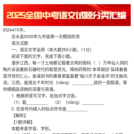
约24470字。
吉水县2025年九年级第一次模拟检测
语文试题
一、语言文字运用（本大题共6小题，11分）
阅读下面的文字，完成下面小题。
漫步江西，每一寸土地都记载着文明的密码（ ）万年仙人洞的
陶片诉说着新石器时代的智慧灵光，樟树药帮的“本草纲目”延续着悬
壶济世的仁心，金溪刻书的墨香里氤氲着“临川才子金溪书”的文脉风
流。江西，是用五千年时光（niàng）_________就的一壶醇酒，等
你细细品读她的深邃与浪漫。
1. 根据拼音写汉字，给加点字注音。
（1）载_________ （2）（niàng）_________
2. 在括号内填入的标点符号是_________
【解析】
【1题详解】
本题考查字音、字形。